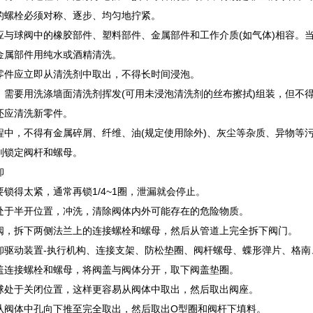
的螺栓必须对称、逐步、均匀地拧紧。
应与球阀中的橡胶部件、塑料部件、金属部件和工作介质(如气体)相容。当工作
金属部件用纯水或酒精清洗。
零件应立即从清洗剂中取出，不得长时间浸泡。
，需要用洗涤墙面清洗剂挥发(可用未浸泡清洗剂的丝布擦拭)组装，但不
还应清洗新零件。
程中，不得有金属碎屑、纤维、油(规定使用除外)、灰尘等杂质、异物等
则锁定阀杆和螺母。
卸
要锁得太紧，通常再锁1/4~1圈，泄漏就会停止。
处于半开位置，冲洗，清除阀体内外可能存在的危险物质。
阀，拆下两侧法兰上的连接螺栓和螺母，然后从管道上完全拆下阀门。
卸驱动装置-执行机构、连接支架、防松垫圈、阀杆螺母、蝶形弹片、格南
盖连接螺栓和螺母，将阀盖与阀体分开，取下阀盖垫圈。
球处于关闭位置，这样更容易从阀体中取出，然后取出阀座。
从阀体中孔向下推至完全取出，然后取出O型圈和阀杆下填料。