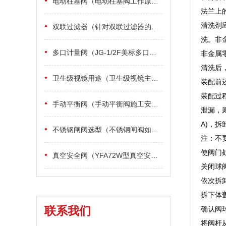
•
电动柱塞阀（电动柱塞阀工作原理）
法兰上
清洗剂
•
双联过滤器（针对双联过滤器的安装使用说明）
洗。非
•
多口计量阀（JG-1/2F美标多口计量阀的检验和试验）
非金属
清洗后
•
卫生级视镜用途（卫生级视镜主要用在哪）
装配前
装配过
•
手动平衡阀（手动平衡阀施工安装要点）
泄漏，
A)，拆
•
不锈钢闸阀选型（不锈钢闸阀如何挑选）
注：不
使阀门
•
真空安全阀（YFA72W型真空安全阀工作原理与用途）
关闭球
依次拆
拆下体
联系我们
确认阀
将阀杆