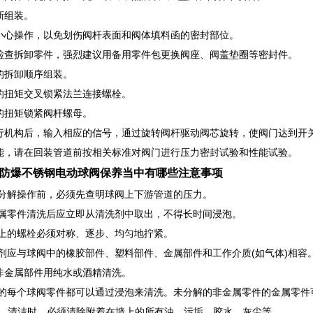
新组装。
小心操作，以免划伤阀杆表面和阀体填料函的密封部位。
检查拆卸零件，强烈建议用备用零件包更换阀座、阀盖垫圈等密封件。
的拆卸顺序组装。
的扭矩交叉锁紧法兰连接螺栓。
的扭矩锁紧阀杆螺母。
行机构后，输入相应的信号，通过旋转阀杆驱动阀芯旋转，使阀门达到开
能，请在回装管道前按相关标准对阀门进行压力密封试验和性能试验。
1F防爆不锈钢电动球阀保养当中有哪些注意事项
拆卸分解操作前，必须先查明球阀上下游管道的压力。
非金属零件清洗后应立即从清洗剂中取出，不得长时间浸泡。
法兰上的螺栓必须对称、逐步、均匀地拧紧。
洗剂应与球阀中的橡胶部件、塑料部件、金属部件和工作介质(如气体)相容。当
非金属部件用纯水或酒精清洗。
分解的每个球阀零件都可以通过浸泡来清洗。未分解的非金属零件的金属零
洗。清洁时，必须清除附着在墙上的所有油、污垢、胶水、灰尘等。