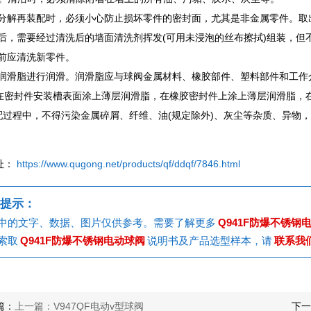
球阀分解再装配时，必须小心防止损坏零件的密封面，尤其是非金属零件。
清洗后，需要经过清洗后的墙面清洗剂挥发(可用未浸泡的丝布擦拭)组装，
配前应清洗新零件。
使用润滑脂进行润滑。润滑脂应与球阀金属材料、橡胶部件、塑料部件和工作
在密封件安装槽表面涂上薄层润滑脂，在橡胶密封件上涂上薄层润滑脂，
)装配过程中，不得污染金属碎屑、纤维、油(规定除外)、灰尘等杂质、异
址：
https://www.qugong.net/products/qf/ddqf/7846.html
提示：
中的文字、数据、图片仅供参考。需要了解更多
Q941F防爆不锈钢
索取
Q941F防爆不锈钢电动球阀
说明书及产品选型样本，请
联系我
篇：
上一篇：V947QF电动v型球阀
下一