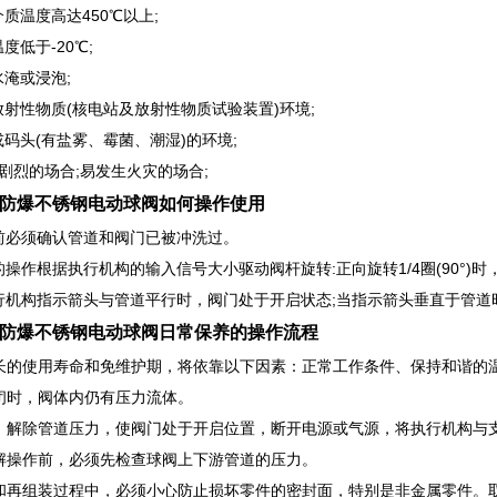
介质温度高达450℃以上;
温度低于-20℃;
水淹或浸泡;
放射性物质(核电站及放射性物质试验装置)环境;
或码头(有盐雾、霉菌、潮湿)的环境;
动剧烈的场合;易发生火灾的场合;
1F防爆不锈钢电动球阀如何操作使用
作前必须确认管道和阀门已被冲洗过。
的操作根据执行机构的输入信号大小驱动阀杆旋转:正向旋转1/4圈(90°)时
执行机构指示箭头与管道平行时，阀门处于开启状态;当指示箭头垂直于管道
1F防爆不锈钢电动球阀日常保养的操作流程
长的使用寿命和免维护期，将依靠以下因素：正常工作条件、保持和谐的温
闭时，阀体内仍有压力流体。
：解除管道压力，使阀门处于开启位置，断开电源或气源，将执行机构与
解操作前，必须先检查球阀上下游管道的压力。
和再组装过程中，必须小心防止损坏零件的密封面，特别是非金属零件。