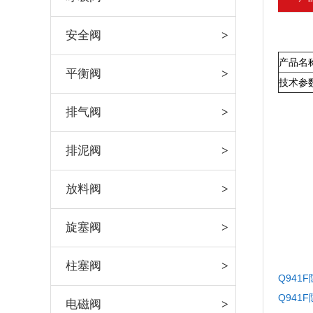
安全阀
产品名
平衡阀
技术参
排气阀
排泥阀
放料阀
旋塞阀
柱塞阀
Q941
Q94
电磁阀