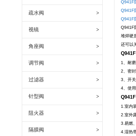
Q94
Q94
疏水阀
Q94
Q94
视镜
堆焊硬
还可以
角座阀
Q94
调节阀
1、耐
2、密
过滤器
3、开
4、使
针型阀
Q94
1.室
阻火器
2.室
3.易燃
隔膜阀
4.湿热