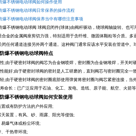
1F防爆不锈钢电动球阀如何操作使用
1F防爆不锈钢电动球阀日常保养的操作流程
1F防爆不锈钢电动球阀保养当中有哪些注意事项
1F防爆不锈钢电动球阀 球阀启闭件(球体)由阀杆驱动，绕球阀轴旋转。也
质合金的金属阀座剪切力强，特别适用于含纤维、微固体颗粒等介质。多
关闭任何通道连接另外两个通道。这种阀门通常应该水平安装在管道中。
1F防爆不锈钢电动球阀特点
磨性;由于硬密封球阀的阀芯为合金钢喷焊，密封圈为合金钢堆焊，开关时硬密
封性能好;由于硬密封球阀的密封是人工研磨的，直到阀芯与密封圈完全一
关轻;由于硬密封球阀的密封圈底部使用弹簧将密封圈与阀芯紧密连接，当
用寿命长：已广泛应用于石油、化工、发电、造纸、原子能、航空、火箭
1F防爆不锈钢电动球阀如何安装使用
内装置或有防护方法的户外应用;
外露天装置，有风、砂、雨露、阳光等侵蚀;
、易爆气体或粉尘环境;
带、干热带环境;