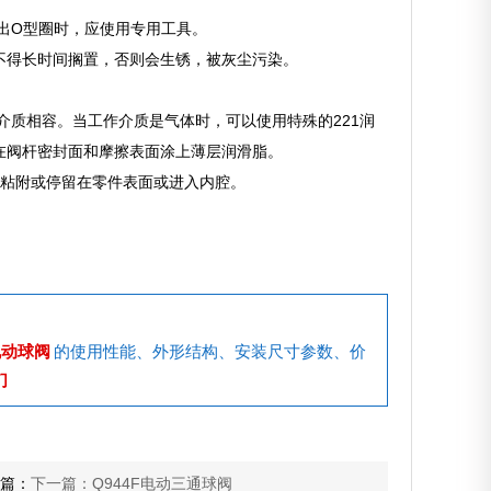
取出O型圈时，应使用专用工具。
但不得长时间搁置，否则会生锈，被灰尘污染。
介质相容。当工作介质是气体时，可以使用特殊的221润
在阀杆密封面和摩擦表面涂上薄层润滑脂。
物，粘附或停留在零件表面或进入内腔。
电动球阀
的使用性能、外形结构、安装尺寸参数、价
们
篇：
下一篇：Q944F电动三通球阀