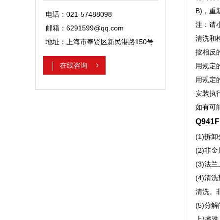
B)，重
电话：021-57488098
注：请
邮箱：6291599@qq.com
清洗和
地址：上海市奉贤区新民港路150号
按相反
在线咨询
用规定
用规定
安装执
如有可
Q94
(1)
(2)
(3)
(4)清
清洗。
(5)
上)擦