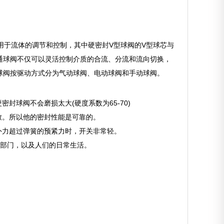
可用于流体的调节和控制，其中硬密封V型球阀的V型球芯与
通球阀不仅可以灵活控制介质的合流、分流和流向切换，
球阀按驱动方式分为气动球阀、电动球阀和手动球阀。
封球阀不会磨损太大(硬度系数为65-70)
致。所以他的密封性能是可靠的。
外力超过弹簧的预紧力时，开关非常轻。
等部门，以及人们的日常生活。