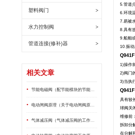
5.管道
塑料阀门
6.环境
7.易被
水力控制阀
8.具有
9.船舶
管道连接(修补)器
10.振
Q94
1)操
相关文章
2)阀门
3)当
•
节能电磁阀（配节能模块的节能电磁阀有什么功能作用）
Q94
具有较
•
电动闸阀原理（关于电动闸阀原理详细说明）
球阀关
维修前
•
气体减压阀（气体减压阀的工作原理）
拆卸分
在分解