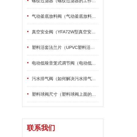
•
螺纹过滤器（螺纹过滤器的工作原理）
•
气动釜底放料阀（气动釜底放料阀的原理及特点）
•
真空安全阀（YFA72W型真空安全阀工作原理与用途）
•
塑料活套法兰片（UPVC塑料活套法兰片）
•
电动低噪音笼式调节阀（电动低噪音笼式调节阀原理及说明）
•
污水排气阀（如何解决污水排气阀里面的浮渣）
•
塑料球阀尺寸（塑料球阀上面的几分之几是什么意思）
联系我们