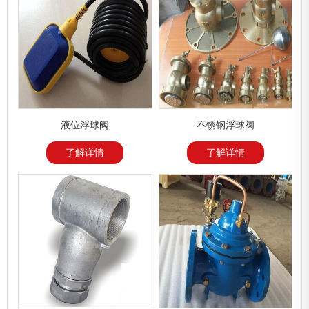
液位浮球阀
不锈钢浮球阀
了解详情
了解详情