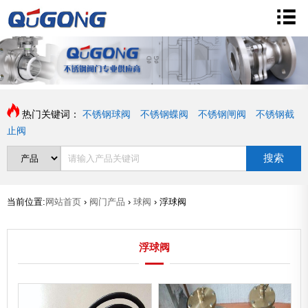
热门关键词：
不锈钢球阀
不锈钢蝶阀
不锈钢闸阀
不锈钢截
止阀
搜索
当前位置:
网站首页
›
阀门产品
›
球阀
›
浮球阀
浮球阀