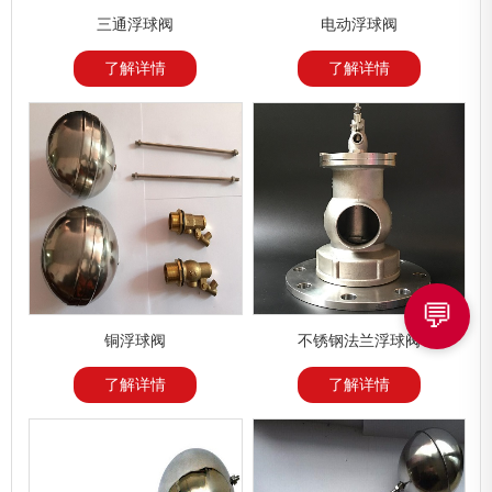
三通浮球阀
电动浮球阀
了解详情
了解详情
💬
铜浮球阀
不锈钢法兰浮球阀
了解详情
了解详情