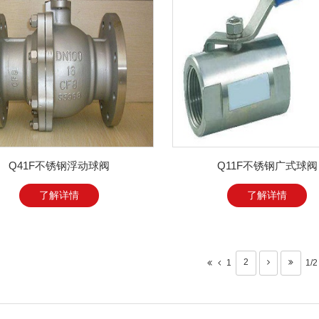
Q41F不锈钢浮动球阀
Q11F不锈钢广式球阀
了解详情
了解详情
2
1
1/