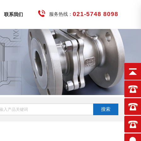
021-5748 8098
服务热线：
联系我们
搜索