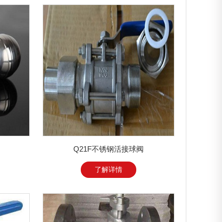
Q21F不锈钢活接球阀
了解详情