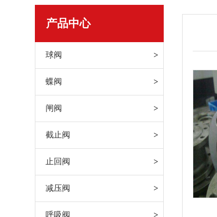
产品中心
球阀
蝶阀
闸阀
截止阀
止回阀
减压阀
呼吸阀