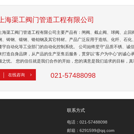
上海渠工阀门管道工程有限公司
上海渠工阀门管道工程有限公司主要产品有：闸阀、截止阀、球阀、止回
钢、铸钢、锻钢、铬钼钢及其它特材。产品广泛应用于造纸、化纤、石化
楼宇自动化等工业部门的自动化控制系统。 公司始终坚守“品质不锈、诚信是
来打造自身品牌，从产品的生产至售后服务，贯穿以“客户为中心”的诚心
顾之忧。 您的信任就是我们合作的开始，您的满意是我们追求的目标，真
021-57488098
在线咨询
联系方式
电话：021-57488098
邮箱：6291599@qq.com