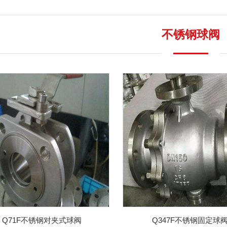
不锈钢球阀
Q71F不锈钢对夹式球阀
Q347F不锈钢固定球