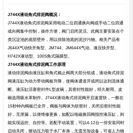
J744X液动角式排泥阀概况：
J744X液动角式排泥阀采用电动二位四通换向阀或手动二位四通
或向阀集中控制，操作方便，阀门启闭灵活。此阀主要安装在个
类沉淀池的底部壁外，用以排除池底的泥沙污物。相关产品有
J644X气动快开角型、JM744、JM644X气动、液压快开型、
H742X液动型、100S角式隔膜型。
J744X液动角式排泥阀工作原理
液动排泥阀由液压缸和角式截止阀两大部分组成，液动角式排泥
阀液压缸为动力带动阀板升降，使阀体通道开或闭以达到流体通
断。液压缸活塞密封件L型皮碗，其密封性能好，经久耐用。皮
碗选用吸水革制作。J744X液动角式排泥阀开启速度快，一般在
15秒钟内阀板已全开，阀板与阀体为软密封，关闭后密封性能
好，无泄漏，以便维修更换，如配以电磁换回阀指控液压缸，则
能实现远控、自控等。若配手动装置，可以4-12台一排安装同时
启动关闭，驱动压力取于水厂本身，无需另加设备，可省人力物