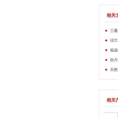
相关
●
三通
●
法兰
●
低温
●
自力
●
天然
相关