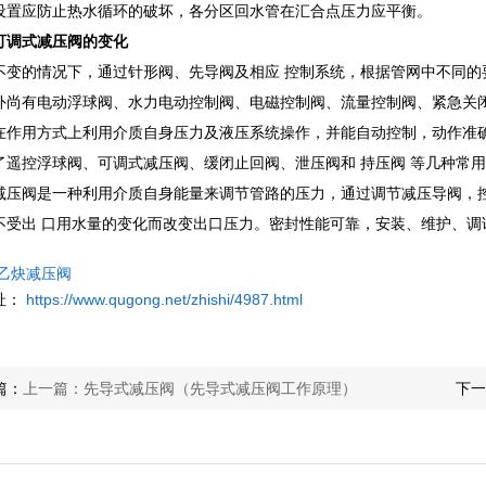
设置应防止热水循环的破坏，各分区回水管在汇合点压力应平衡。
可调式减压阀的变化
不变的情况下，通过针形阀、先导阀及相应 控制系统，根据管网中不同的
外尚有电动浮球阀、水力电动控制阀、电磁控制阀、流量控制阀、紧急关
在作用方式上利用介质自身压力及液压系统操作，并能自动控制，动作准确
了遥控浮球阀、可调式减压阀、缓闭止回阀、泄压阀和 持压阀 等几种常
减压阀是一种利用介质自身能量来调节管路的压力，通过调节减压导阀，
不受出 口用水量的变化而改变出口压力。密封性能可靠，安装、维护、调
乙炔减压阀
址：
https://www.qugong.net/zhishi/4987.html
篇：
上一篇：先导式减压阀（先导式减压阀工作原理）
下一