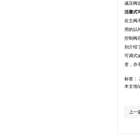
减压阀
活塞式
在主阀
用的以
控制阀
别介绍
可调式
变，亦
标签：
本文地
上一