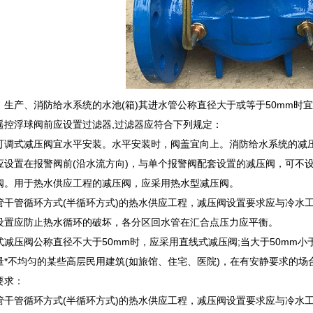
、生产、消防给水系统的水池(箱)其进水管公称直径大于或等于50mm时
遥控浮球阀前应设置过滤器,过滤器应符合下列规定：
可调式减压阀宜水平安装。水平安装时，阀盖宜向上。消防给水系统的减
应设置在报警阀前(沿水流方向)，与单个报警阀配套设置的减压阀，可不
阀。用于热水供应工程的减压阀，应采用热水型减压阀。
管干管循环方式(半循环方式)的热水供应工程，减压阀设置要求应与冷水工
设置应防止热水循环的破坏，各分区回水管在汇合点压力应平衡。
式减压阀公称直径不大于50mm时，应采用直线式减压阀;当大于50mm小
量*不均匀的某些高层民用建筑(如旅馆、住宅、医院)，在有安静要求的场
要求：
管干管循环方式(半循环方式)的热水供应工程，减压阀设置要求应与冷水工