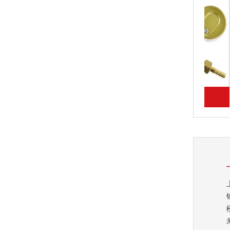
法
乙炔减压阀工作原理