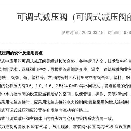
可调式减压阀（可调式减压阀
发布时间：2023-03-15
访问量：928
减压阀的设计及选用要点
 )工程式中应用的可调式减压阀是经过检验合格，各种标识齐全，技术资料符
 )根据功能要求，选择阀门种类，再根据管道输送介质、温度、建筑标准和
铸铁 、铜铁、铜、塑料等。常用的密封面和衬里材料有铜合金、塑料、钢
)阀门的公称压力有0.6、1.0、1.6、2.5和4.0MPa等不同级别，管道
 )工程中水力控制阀的设置应当有足够的空间，以便管理、操作、安装和维
 )管路采用法兰连接时，应采用法兰连接的水力控制阀;管路采用沟槽式连接
)活塞式可调式减压阀应设置在介质单向流动的管路上。
 )活塞式可调式减压阀主阀体上的箭头方向必须与管路系统流向一致。
)接水力控制阀管段不 应有气堵 、气阻现象。在管网≤位置 等存气段 应设置