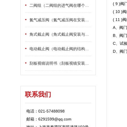
( 9
•
二阀组（二阀组的进气阀在哪个位置及作用）
( 10
•
( 11
氮气减压阀（氮气减压阀在安装和维护需要注意哪些事项）
A、阀门
•
角式截止阀（角式截止阀安装与维护）
B、阀门
C、试
•
电动截止阀（电动截止阀的结构特点）
D、阀
•
刮板视镜说明书（刮板视镜安装详细说明）
联系我们
电话：021-57488098
邮箱：6291599@qq.com
地址：上海市奉贤区新民港路150号