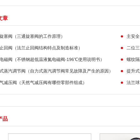
文章
●
旋塞阀（三通旋塞阀的工作原理）
主安全
●
止回阀（法兰止回阀结构特点及制造标准）
二位三
●
电磁阀（不锈钢超低温液氮电磁阀-196℃使用说明书）
螺纹隔
●
式蒸汽调节阀（自力式蒸汽调节阀常见故障及产生的原因）
提升式
●
气减压阀（天然气减压阀有哪些零部件组成）
法兰球阀
产品