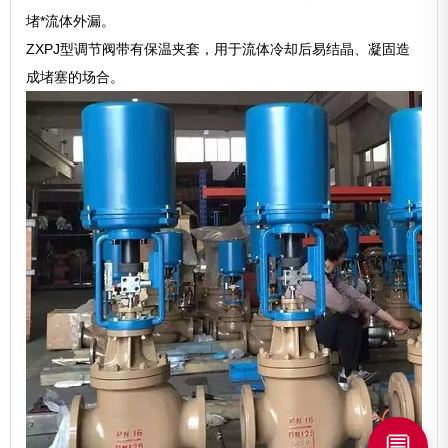
堵*流体外漏。
ZXPJ型调节阀带有保温夹套，用于流体冷却后易结晶、凝固造
成堵塞的场合。
💬