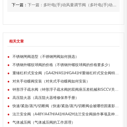
下一篇：
下一篇：多叶电(手)动风量调节阀（多叶电(手)动风量调节阀适用范围及安装）
相关文章
●
不锈钢闸阀选型（不锈钢闸阀如何挑选）
●
不锈钢外螺纹球阀的价格（不锈钢外螺纹球阀的价格要多少）
●
重锤杠杆式安全阀（GA42H/A51H/GA41H/重锤杠杆式安全阀特点说明）
●
对夹手动蝶阀安装（对夹式手动蝶阀如何安装）
●
钟形浮子疏水阀（钟形浮子疏水阀的双阀座压差机械和SCCV关闭方式）
●
高压阻火器（高压阻火器维修保养手册）
●
快速/紧急/蒸汽/切断阀（快速/紧急/蒸汽/切断阀会被哪些因素影响）
●
法兰安全阀（A48Y/A47H/A41H/A42H法兰安全阀操作事项及种类）
●
气体减压阀（气体减压阀的工作原理）