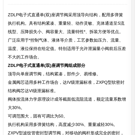
ZDLP电子式直通单(双)座调节阀采用顶导向结构，配用多弹簧
执行机构。具有结构紧凑、重量轻、动作灵敏、充体通道呈S流
线型、压降损失小、阀容量大、流量特性*、拆装方便等优点。
广泛应用于*控制气体、液体等介质，工艺参数如压力、流量、
温度、液位保持在给定值。特别适用于允许泄漏量小阀前后压差
不大的工作场合。
ZDLP电子式直通单(双)座调节阀组成部分
顶导向单座调节阀，结构紧凑，部件少、易维修。
金属阀芯适用多种工作场合，达IV级泄漏标准，ZXPQ型软密封
结构阀芯达VI级泄漏标准。
阀体按流体力学原理设计成等截面低流阻流道，额定流量系数增
大30℅。
可调范围大，固有可调比为50。
执行机构采用多弹簧结构，高度减少30℅、重量减轻30℅。
ZXPV型波纹管密封型调节阀，对移动的阀杆形成完全的密封，