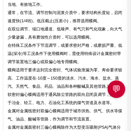
当地、有效地工作。
通常，在节流、调节控制与泥浆介质中，要求结构长度短，启闭
速度快(1/4转)。低压截止(压差小)，推荐选用蝶阀。
在双位调节、缩口地通道、低噪声、有气穴和气化现象，向大气
少量渗漏，具有磨蚀性介质时，可以选用蝶阀。
在特殊工况条件下节流调节，或要求密封严格，或磨损严重、低
温(深冷)等工况条件下使用蝶阀时，需使用特殊设计金属密封带
调节装置地三偏心或双偏心地专用蝶阀。
蝶阀适用于要求达到完全密封、气体试验泄漏为零、寿命要求较
高、工作温度在-10度～150度的淡水、污水、海水、盐水、蒸
汽、天然气、食品、药品、油品和各种酸碱及其他管路上。
💬
软密封偏心蝶阀适用于通风除尘管路的双向启闭及调节，广泛用
于冶金、轻工、电力、石油化工系统的煤气管道及水道等。
金属对金属线密封双偏心蝶阀适用于城市供热、供气、供水等煤
气、油品、酸碱等管路，作为调节和节流装置。
金属对金属面密封三偏心蝶阀除作为大型变压吸附(PSA)气体分