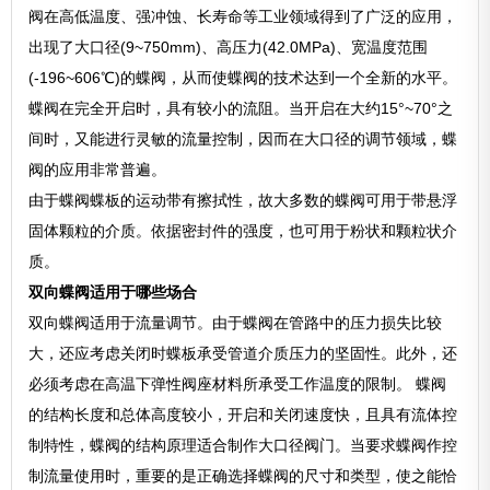
阀在高低温度、强冲蚀、长寿命等工业领域得到了广泛的应用，
出现了大口径(9~750mm)、高压力(42.0MPa)、宽温度范围
(-196~606℃)的蝶阀，从而使蝶阀的技术达到一个全新的水平。
蝶阀在完全开启时，具有较小的流阻。当开启在大约15°~70°之
间时，又能进行灵敏的流量控制，因而在大口径的调节领域，蝶
阀的应用非常普遍。
由于蝶阀蝶板的运动带有擦拭性，故大多数的蝶阀可用于带悬浮
固体颗粒的介质。依据密封件的强度，也可用于粉状和颗粒状介
质。
双向蝶阀适用于哪些场合
双向蝶阀适用于流量调节。由于蝶阀在管路中的压力损失比较
大，还应考虑关闭时蝶板承受管道介质压力的坚固性。此外，还
必须考虑在高温下弹性阀座材料所承受工作温度的限制。 蝶阀
的结构长度和总体高度较小，开启和关闭速度快，且具有流体控
制特性，蝶阀的结构原理适合制作大口径阀门。当要求蝶阀作控
制流量使用时，重要的是正确选择蝶阀的尺寸和类型，使之能恰