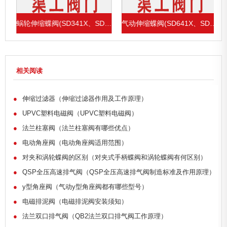
1X、SD43H)
蜗轮伸缩蝶阀(SD341X、SD343H)
气动伸缩蝶阀(SD641X、SD643H)
相关阅读
●
伸缩过滤器（伸缩过滤器作用及工作原理）
●
UPVC塑料电磁阀（UPVC塑料电磁阀）
●
法兰柱塞阀（法兰柱塞阀有哪些优点）
●
电动角座阀（电动角座阀适用范围）
●
对夹和涡轮蝶阀的区别（对夹式手柄蝶阀和涡轮蝶阀有何区别）
●
QSP全压高速排气阀（QSP全压高速排气阀制造标准及作用原理）
●
y型角座阀（气动y型角座阀都有哪些型号）
●
电磁排泥阀（电磁排泥阀安装须知）
●
法兰双口排气阀（QB2法兰双口排气阀工作原理）