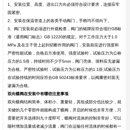
1、安装位置、高度、进出口方向必须符合设计要求，连接应牢
固紧密。
2、安装在保温管道上的各类手动阀门，手柄均不得向下。
3、阀门安装前必须进行外观检查，阀门的铭牌应符合现行GB标
准《通用阀门标志》GB 12220的规定。对于工作压力大于1.0
MPa 及在主干管上起到切断作用的阀门，安装前应进行强度和
严密性能试验，合格后方准使用。强度试验时，试验压力为公称
压力的1.5倍，持续时间不少于5min，阀门壳体、填料应无渗漏
为合格。严密性试验时，试验压力为公称压力的1.1倍;试验压力
在试验持续的时间应符合GB 50243标准要求，以阀瓣密封面无
渗漏为合格。
双向蝶阀在安装中有哪些注意事项
双向蝶阀结构简单、体积小、重量轻，其组成部分也比较少，就
关键的几个零部件就能构成了蝶阀，开启的时候也非常方便，只
需要把开关选择到九十度即可，蝶阀对流体的控制非常好，可以
随时增加流量或者减少流量，阀门在运输任何流体的时候都有一