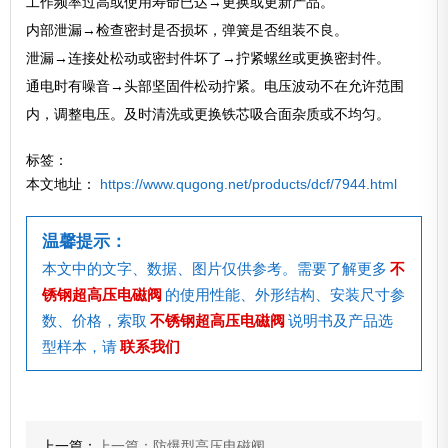
工作频率过高或使用寿命已达→更换或更新产品。
内部泄漏→检查密封是否损坏，弹簧是否组装不良。
泄漏→连接处松动或密封件坏了→拧紧螺丝或更换密封件。
通电时有噪音→头部坚固件松动拧紧。电压波动不在允许范围
内，调整电压。及时清洗或更换铁芯吸合面杂质或不均匀。
标签：
本文地址：
https://www.qugong.net/products/dcf/7944.html
温馨提示：
本文中的文字、数据、图片仅供参考。需要了解更多
不
锈钢超高压电磁阀
的使用性能、外形结构、安装尺寸参
数、价格，索取
不锈钢超高压电磁阀
说明书及产品选
型样本，请
联系我们
上一篇：
上一篇：防爆型高压电磁阀