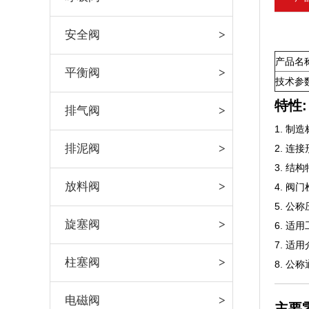
安全阀
产品名
平衡阀
技术参
特性:
排气阀
1. 制造标
排泥阀
2. 连
3. 结
放料阀
4. 阀门
5. 公称
旋塞阀
6. 适用
7. 适
柱塞阀
8. 公称
电磁阀
主要零件