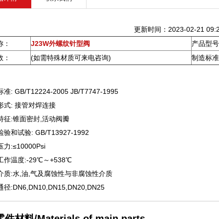
更新时间：2023-02-21 09:2
称：
J23W外螺纹针型阀
产品型号
数：
(如需特殊材质可来电咨询)
制造标准
准: GB/T12224-2005 JB/T7747-1995
接形式: 接管对焊连接
构特征:锥面密封,活动阀瓣
检验和试验: GB/T13927-1992
压力:≤10000Psi
工作温度:-29℃～+538℃
用介质:水,油,气及腐蚀性与非腐蚀性介质
通径:DN6,DN10,DN15,DN20,DN25
材料/Materials of main parts