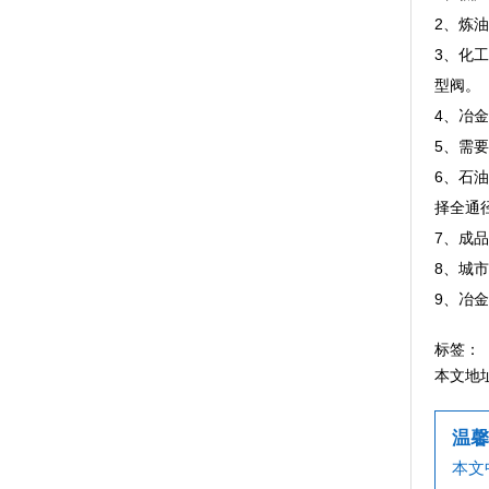
2、炼
3、化
型阀。
4、冶
5、需
6、石
择全通
7、成
8、城
9、冶
标签：
本文地
温馨
本文