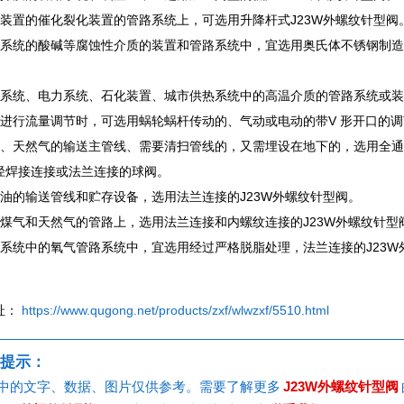
油装置的催化裂化装置的管路系统上，可选用升降杆式J23W外螺纹针型阀
工系统的酸碱等腐蚀性介质的装置和管路系统中，宜选用奥氏体不锈钢制造
金系统、电力系统、石化装置、城市供热系统中的高温介质的管路系统或装
要进行流量调节时，可选用蜗轮蜗杆传动的、气动或电动的带V 形开口的调
油、天然气的输送主管线、需要清扫管线的，又需埋设在地下的，选用全通径
径焊接连接或法兰连接的球阀。
品油的输送管线和贮存设备，选用法兰连接的J23W外螺纹针型阀。
市煤气和天然气的管路上，选用法兰连接和内螺纹连接的J23W外螺纹针型
金系统中的氧气管路系统中，宜选用经过严格脱脂处理，法兰连接的J23W
址：
https://www.qugong.net/products/zxf/wlwzxf/5510.html
提示：
中的文字、数据、图片仅供参考。需要了解更多
J23W外螺纹针型阀