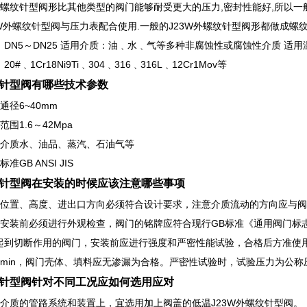
W外螺纹针型阀形比其他类型的阀门能够耐受更大的压力,密封性能好,所以
3W外螺纹针型阀与压力表配合使用.一般的J23W外螺纹针型阀形都做成螺纹连接。公称
DN5～DN25 适用介质：油﹑水﹑气等多种非腐蚀性或腐蚀性介质 适用温度：-20
0#﹑1Cr18Ni9Ti﹑304﹑316﹑316L﹑12Cr1Mov等
针型阀有哪些技术参数
通径6~40mm
范围1.6～42Mpa
用介质水、油品、蒸汽、石油气等
准GB ANSI JIS
针型阀在安装的时候应该注意哪些事项
装位置、高度、进出口方向必须符合设计要求，注意介质流动的方向应与
安装前必须进行外观检查，阀门的铭牌应符合现行GB标准《通用阀门标志》GB
起到切断作用的阀门，安装前应进行强度和严密性能试验，合格后方准使用
min，阀门壳体、填料应无渗漏为合格。严密性试验时，试验压力为公称压力的
针型阀针对不同工况应如何选用应对
温介质的管路系统和装置上，宜选用加上阀盖的低温J23W外螺纹针型阀。