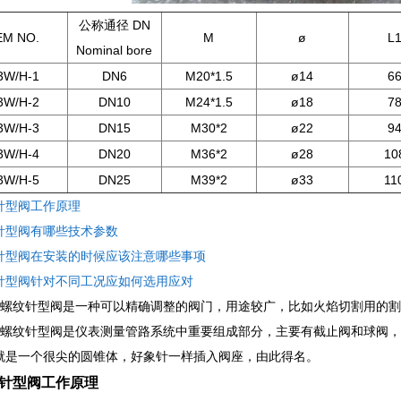
公称通径 DN
EM NO.
M
ø
L
Nominal bore
3W/H-1
DN6
M20*1.5
ø14
6
3W/H-2
DN10
M24*1.5
ø18
7
3W/H-3
DN15
M30*2
ø22
9
3W/H-4
DN20
M36*2
ø28
10
3W/H-5
DN25
M39*2
ø33
11
针型阀工作原理
针型阀有哪些技术参数
针型阀在安装的时候应该注意哪些事项
针型阀针对不同工况应如何选用应对
W外螺纹针型阀是一种可以精确调整的阀门，用途较广，比如火焰切割用的割
W外螺纹针型阀是仪表测量管路系统中重要组成部分，主要有截止阀和球阀，
就是一个很尖的圆锥体，好象针一样插入阀座，由此得名。
针型阀工作原理