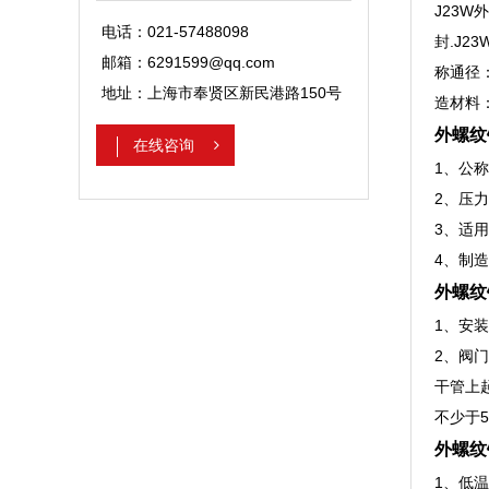
J23
电话：021-57488098
封.J2
邮箱：6291599@qq.com
称通径：
地址：上海市奉贤区新民港路150号
造材料：2
外螺纹
在线咨询
1、公称
2、压力
3、适
4、制造标
外螺纹
1、安
2、阀门
干管上
不少于5
外螺纹
1、低