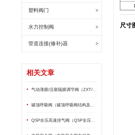
塑料阀门
尺寸
水力控制阀
管道连接(修补)器
相关文章
•
气动薄膜/活塞隔膜调节阀（ZXT/ZST/气动薄膜、活塞隔膜调节阀用途有哪些）
•
罐顶呼吸阀（罐顶呼吸阀结构及原理）
•
QSP全压高速排气阀（QSP全压高速排气阀制造标准及作用原理）