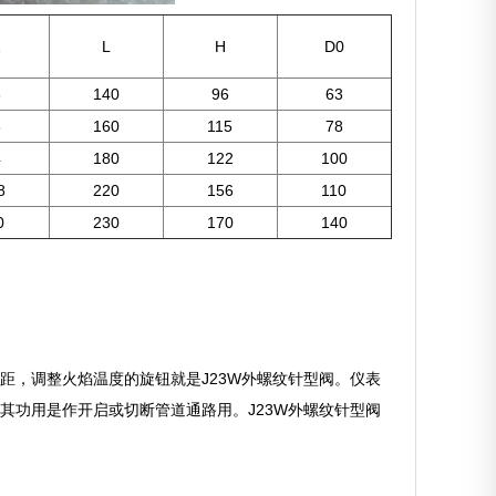
1
L
H
D0
6
140
96
63
8
160
115
78
4
180
122
100
8
220
156
110
0
230
170
140
距，调整火焰温度的旋钮就是J23W外螺纹针型阀。仪表
其功用是作开启或切断管道通路用。J23W外螺纹针型阀