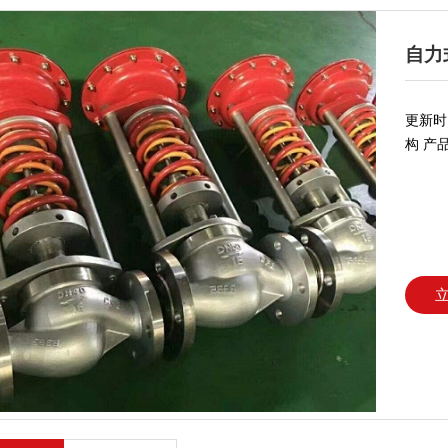
自力
更新时间
构 产