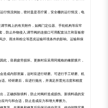
全运行情况例如，密封盖是否拧紧，安全栅的运行情况，电
在调节阀上的有关附件，如阀门定位器、手轮机构等应牢
套，防止外物侵入;调节阀的连接口可用配套法兰和盲板密
风沙、雨水和粉尘等恶劣运输环境条件的影响。运输和保
，因此，容易疲劳损坏。更换时应采用同规格的橡胶膜片，
也会造成内部泄漏，这时应进行研磨。可进行手工研磨、机
合适。经研磨后，应进行抛光，并满足所需光洁度和精度
勾出，正确拆除填料，防止对阀杆造成损伤。新填料函的安
力应均匀和合适，防止造成应力和增大摩擦力。
、修复等。在更换和修复后应保证传动灵活，传动间隙尽量