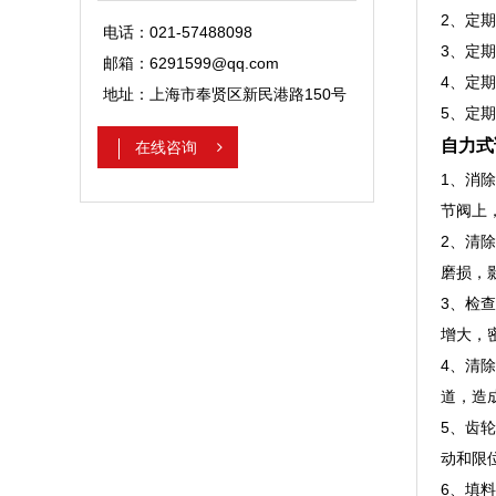
2、定
电话：021-57488098
3、定
邮箱：6291599@qq.com
4、定
地址：上海市奉贤区新民港路150号
5、定
自力式
在线咨询
1、消
节阀上
2、清
磨损，
3、检
增大，
4、清
道，造
5、齿
动和限
6、填