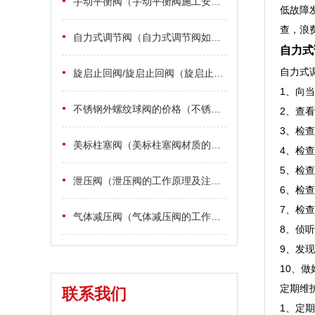
•
手动平衡阀（手动平衡阀施工安装要点）
低故障
查，浪
•
自力式调节阀（自力式调节阀如何调整压力的设定点）
自力式
•
自力式
旋启止回阀/旋启止回阀（旋启止回阀和升降止回阀的区别在哪里）
1、向
•
不锈钢外螺纹球阀的价格（不锈钢外螺纹球阀的价格要多少）
2、查
3、检
•
美标柱塞阀（美标柱塞阀材质的选用）
4、检
5、检
•
泄压阀（泄压阀的工作原理及注意事项）
6、检
7、检
•
气体减压阀（气体减压阀的工作原理）
8、侦
9、发
10、
定期维
联系我们
1、定