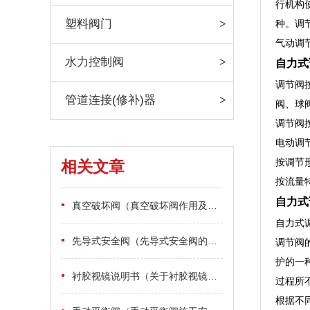
行机构
塑料阀门
种。调节
气动调
水力控制阀
自力式
调节阀
管道连接(修补)器
阀、球
调节阀
电动调
按调节
相关文章
按流量
自力式
•
真空破坏阀（真空破坏阀作用及原理）
自力式
•
先导式安全阀（先导式安全阀的导阀有何作用）
调节阀
护的一
•
衬胶视镜说明书（关于衬胶视镜详细说明）
过程所
根据不