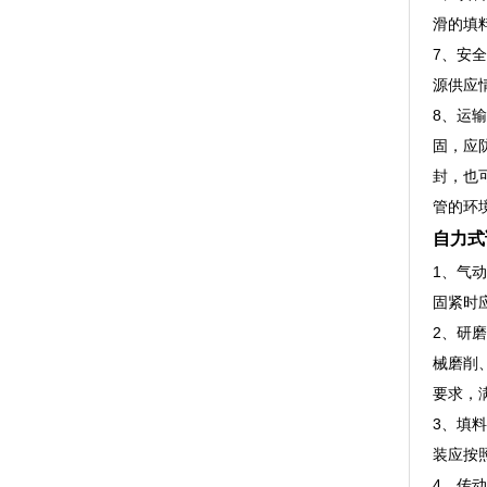
滑的填
7、安
源供应
8、运
固，应
封，也
管的环
自力式
1、气
固紧时
2、研
械磨削
要求，
3、填
装应按
4、传