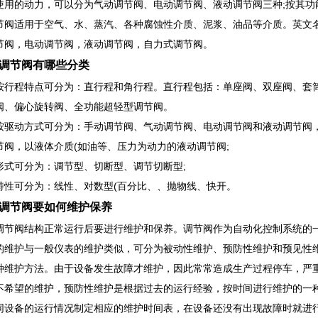
使用的动力，可以分为气动调节阀、电动调节阀、液动调节阀三种;按其功
阀适用于空气、水、蒸汽、各种腐蚀性介质、泥浆、油品等介质。英文名：con
节阀，电动调节阀，液动调节阀，自力式调节阀。
调节阀有哪些分类
按行程特点可分为：直行程和角行程。直行程包括：单座阀、双座阀、套筒
阀、偏心旋转阀、全功能超轻型调节阀。
按驱动方式可分为：手动调节阀、气动调节阀、电动调节阀和液动调节阀
节阀，以液体介质(如油等、压力为动力的液动调节阀;
形式可分为：调节型、切断型、调节切断型;
特性可分为：线性、对数型(百分比、、抛物线、快开。
调节阀要如何维护保养
调节阀结构正常运行后要进行维护和保养。调节阀作为自动化控制系统的
的维护与一般仪表的维护类似，可分为被动性维护、预防性维护和预见性
种维护方法。由于设备发生故障才维护，因此常常造成生产过程停车，严
不希望的维护，预防性维护是根据过去的运行经验，按时间进行维护的一
同设备的运行情况制定相应的维护时间表，在设备还没有出现故障时就进