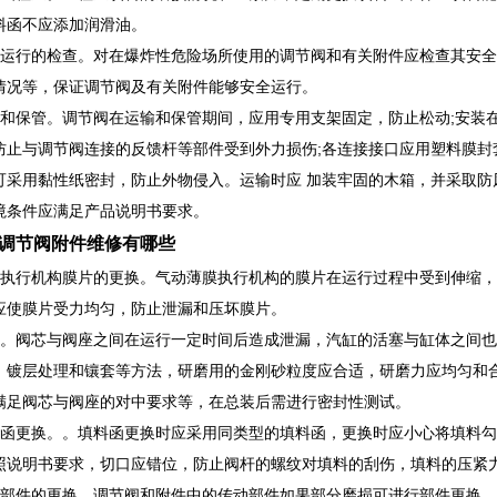
料函不应添加润滑油。
全运行的检查。对在爆炸性危险场所使用的调节阀和有关附件应检查其安
情况等，保证调节阀及有关附件能够安全运行。
输和保管。调节阀在运输和保管期间，应用专用支架固定，防止松动;安装
防止与调节阀连接的反馈杆等部件受到外力损伤;各连接接口应用塑料膜封
可采用黏性纸密封，防止外物侵入。运输时应 加装牢固的木箱，并采取防
境条件应满足产品说明书要求。
调节阀附件维修有哪些
动执行机构膜片的更换。气动薄膜执行机构的膜片在运行过程中受到伸缩
应使膜片受力均匀，防止泄漏和压坏膜片。
磨。阀芯与阀座之间在运行一定时间后造成泄漏，汽缸的活塞与缸体之间
、镀层处理和镶套等方法，研磨用的金刚砂粒度应合适，研磨力应均匀和
满足阀芯与阀座的对中要求等，在总装后需进行密封性测试。
料函更换。。填料函更换时应采用同类型的填料函，更换时应小心将填料
照说明书要求，切口应错位，防止阀杆的螺纹对填料的刮伤，填料的压紧
动部件的更换。调节阀和附件中的传动部件如果部分磨损可进行部件更换