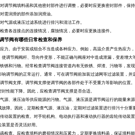
期对调节阀填料函和其他密封部件进行调整，必要时应更换密封部件，保
期对需润滑的部件添加润滑油。
期对气源或液压过滤系统进行排污和清洁工作。
期检查各连接点的连接情况，腐蚀情况，必要时应更换连接件。
调节阀有哪些日常检查和保养
除应力。由于安装或组合不当造成各种应力。例如，高温介质产生热应力，
，使调节阀阀杆、导向件变形，不能正确与阀座对中造成泄漏，变差增大
除铁锈和污物。经常检查调节阀连接管道内有无铁锈、焊渣、污物等，发
影响调节阀的正常运行。通常，可在调节阀前加装过滤网等过滤装置，并
查调节阀支撑。调节阀支撑使调节阀的各部件处于不受重力等影响的位置
密封性能下降。因此，应检查调节阀支撑是否合适。
除气源、液压油等供应能源的污物。气源、液压源是调节阀运行的能量来
成故障。因此，定期检查气源、液压油，定期对过滤装置进行排污十分重
轮传动装置的检查。对手轮机构、电动执行器和液动执行器的齿轮传动装
位装置是否灵活好用。
料函检查。应检查填料的磨损情况和压紧力，定期更换填料函，保证填料