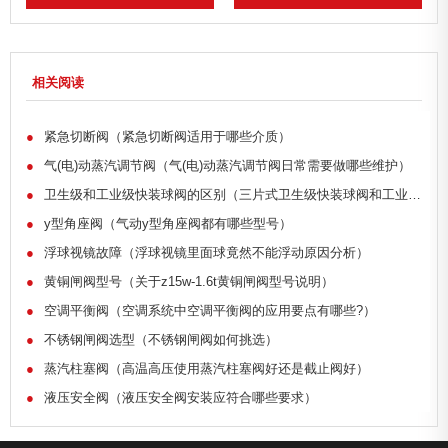
相关阅读
●
紧急切断阀（紧急切断阀适用于哪些介质）
●
气(电)动蒸汽调节阀（气(电)动蒸汽调节阀日常需要做哪些维护）
●
卫生级和工业级快装球阀的区别（三片式卫生级快装球阀和工业级的区别）
●
y型角座阀（气动y型角座阀都有哪些型号）
●
浮球视镜故障（浮球视镜里面球竟然不能浮动原因分析）
●
黄铜闸阀型号（关于z15w-1.6t黄铜闸阀型号说明）
●
空调平衡阀（空调系统中空调平衡阀的应用要点有哪些?）
●
不锈钢闸阀选型（不锈钢闸阀如何挑选）
●
蒸汽柱塞阀（高温高压使用蒸汽柱塞阀好还是截止阀好）
●
液压安全阀（液压安全阀安装应符合哪些要求）