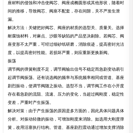
座材料的侵蚀和冲击使阀芯、阀座成椭圆形或其他形状，随着时
间的推移，导致阀芯、阀座不配套，存在间隙，关不严发生泄
漏。
解决方法：关键把好阀芯、阀座的材质的选型关、质量关。选择
耐腐蚀材料，对麻点、沙眼等缺陷的产品坚决剔除。若阀芯、阀
座变形不太严重，可经过细砂纸研磨，消除痕迹，提高密封光洁
度，以提高密封性能。若损坏严重，则应重新更换新阀。
振荡
调节阀的弹簧刚度不足，调节阀输出信号不稳定而急剧变动易引
起调节阀振荡。还有说选阀的频率与系统频率相同或管道、基座
剧烈振动，使调节阀随之振动。选型不当，调节阀工作在小开度
存在着急剧的流阻、流速、压力的变化，当超过阀刚度，稳定性
变差，严重时产生振荡。
解决对策：由于产生振荡的原因是多方面的，因此具体问题具体
分析。对振动轻微的振动，可增加刚度来消除。如选用大刚度弹
簧，改用活塞执行结构。管道、基座剧烈震动通过增加支撑消除