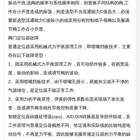
振动干扰;选阀的频率与系统频率相同，则更换不同结构的阀;工
作在小开度造成的振荡，则是选型不当流通能力C值选大，必须
重新选型流通能力C值较小的或采用分程控制或子母阀以克服调
节阀工作在小开度。
阀门定位器故障
普通定位器采用机械式力平衡原理工作，即喷嘴挡板技术，主要
存在以下故障类型：
1、因采用机械式力平衡原理工作，其可动部件较多，容易受温
度，振动的影响，造成调节阀的波动;
2、采用喷嘴挡板技术，由于喷嘴孔很小，易被灰尘或不干净的
气源堵住，是定位器不能正常工作;
3、采用力的平衡原理，弹簧的弹性系数在恶劣现场下发生改
变，造成调节阀非线性导致控制质量下降。
智能定位器由微处理器(cpu)、A/D,D/A转换器及等部件组成，其
工作原理与普通定位器截然不同。给定值和实际值的比较纯是电
动信号，不再是力平衡。因此能够克服常规定位器的力平衡的缺