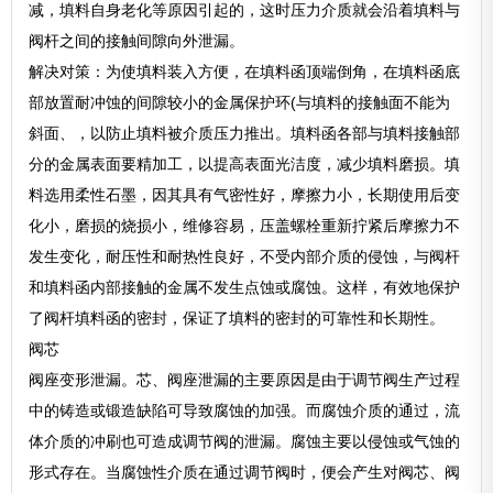
减，填料自身老化等原因引起的，这时压力介质就会沿着填料与
阀杆之间的接触间隙向外泄漏。
解决对策：为使填料装入方便，在填料函顶端倒角，在填料函底
部放置耐冲蚀的间隙较小的金属保护环(与填料的接触面不能为
斜面、，以防止填料被介质压力推出。填料函各部与填料接触部
分的金属表面要精加工，以提高表面光洁度，减少填料磨损。填
料选用柔性石墨，因其具有气密性好，摩擦力小，长期使用后变
化小，磨损的烧损小，维修容易，压盖螺栓重新拧紧后摩擦力不
发生变化，耐压性和耐热性良好，不受内部介质的侵蚀，与阀杆
和填料函内部接触的金属不发生点蚀或腐蚀。这样，有效地保护
了阀杆填料函的密封，保证了填料的密封的可靠性和长期性。
阀芯
阀座变形泄漏。芯、阀座泄漏的主要原因是由于调节阀生产过程
中的铸造或锻造缺陷可导致腐蚀的加强。而腐蚀介质的通过，流
体介质的冲刷也可造成调节阀的泄漏。腐蚀主要以侵蚀或气蚀的
形式存在。当腐蚀性介质在通过调节阀时，便会产生对阀芯、阀