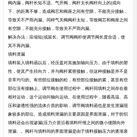
阀内漏，阀杆长短不适。气开阀，阀杆太长阀杆向上的(或向
下、的距离不够，造成阀芯和阀座之间有空隙，不能充分接触，
导致关不严而内漏。同样气关阀阀杆太短，导致阀芯和阀座之间
有空隙，不能充分接触，导致关不严而内漏。
解决办法：应缩短(或延长、调节阀阀杆使调节阀长度合适，使
其不再内漏。
填料泄漏
填料装入填料函以后，经压盖对其施加轴向压力。由于填料的塑
性，使其产生径向力，并与阀杆紧密接触，但这种接触是并不是
非常均匀的。有些部位接触的松，有些部位接触的紧，甚至有些
部位没有接触上。调节阀在使用过程中，阀杆同填料之间存在着
相对运动，这个运动叫轴向运动。在使用过程中，随着高温、高
压和渗透性强的流体介质的影响，调节阀填料函也是发生泄漏现
象较多的部位。造成填料泄漏的主要原因是界面泄漏，对于纺织
填料还会出现渗漏(压力介质沿着填料纤维之间的微小缝隙向外
泄漏、。阀杆与填料间的界面泄漏是由于填料接触压力的逐渐衰