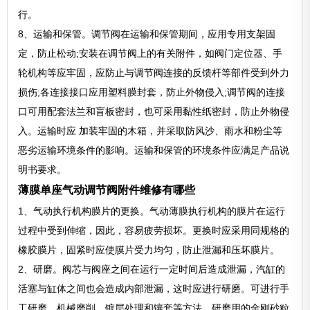
行。
8、运输和保管。调节阀在运输和保管期间，应用专用支架固
定，防止松动;安装在调节阀上的有关附件，如阀门定位器、手
轮机构等应牢固，应防止与调节阀连接的反馈杆等部件受到外力
损伤;各连接接口应用塑料膜封套，防止外物侵入;调节阀的连接
口可用配套法兰和盲板密封，也可采用黏性纸密封，防止外物侵
入。运输时应 加装牢固的木箱，并采取防风沙、雨水和粉尘等
恶劣运输环境条件的影响。运输和保管的环境条件应满足产品说
明书要求。
薄膜单座气动调节阀附件维修有哪些
1、气动执行机构膜片的更换。气动薄膜执行机构的膜片在运行
过程中受到伸缩，因此，容易疲劳损坏。更换时应采用同规格的
橡胶膜片，固紧时应使膜片受力均匀，防止泄漏和压坏膜片。
2、研磨。阀芯与阀座之间在运行一定时间后造成泄漏，汽缸的
活塞与缸体之间也会造成内部泄漏，这时应进行研磨。可进行手
工研磨、机械磨削、镀层处理和镶套等方法，研磨用的金刚砂粒