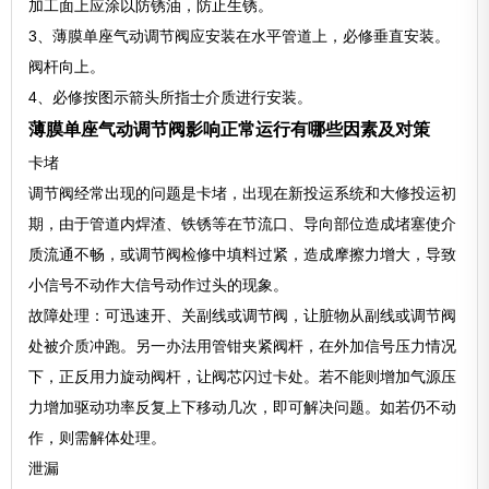
加工面上应涂以防锈油，防止生锈。
3、薄膜单座气动调节阀应安装在水平管道上，必修垂直安装。
阀杆向上。
4、必修按图示箭头所指士介质进行安装。
薄膜单座气动调节阀影响正常运行有哪些因素及对策
卡堵
调节阀经常出现的问题是卡堵，出现在新投运系统和大修投运初
期，由于管道内焊渣、铁锈等在节流口、导向部位造成堵塞使介
质流通不畅，或调节阀检修中填料过紧，造成摩擦力增大，导致
小信号不动作大信号动作过头的现象。
故障处理：可迅速开、关副线或调节阀，让脏物从副线或调节阀
处被介质冲跑。另一办法用管钳夹紧阀杆，在外加信号压力情况
下，正反用力旋动阀杆，让阀芯闪过卡处。若不能则增加气源压
力增加驱动功率反复上下移动几次，即可解决问题。如若仍不动
作，则需解体处理。
泄漏