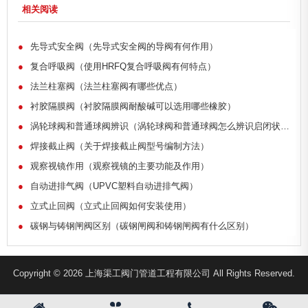
相关阅读
●
先导式安全阀（先导式安全阀的导阀有何作用）
●
复合呼吸阀（使用HRFQ复合呼吸阀有何特点）
●
法兰柱塞阀（法兰柱塞阀有哪些优点）
●
衬胶隔膜阀（衬胶隔膜阀耐酸碱可以选用哪些橡胶）
●
涡轮球阀和普通球阀辨识（涡轮球阀和普通球阀怎么辨识启闭状态）
●
焊接截止阀（关于焊接截止阀型号编制方法）
●
观察视镜作用（观察视镜的主要功能及作用）
●
自动进排气阀（UPVC塑料自动进排气阀）
●
立式止回阀（立式止回阀如何安装使用）
●
碳钢与铸钢闸阀区别（碳钢闸阀和铸钢闸阀有什么区别）
Copyright © 2026 上海渠工阀门管道工程有限公司 All Rights Reserved.