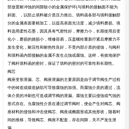
部放置耐冲蚀的间隙较小的金属保护环(与填料的接触面不能为
斜面、，以防止填料被介质压力推出。填料函各部与填料接触部
分的金属表面要精加工，以提高表面光洁度，减少填料磨损。填
料选用柔性石墨，因其具有气密性好，摩擦力小，长期使用后变
化小，磨损的烧损小，维修容易，压盖螺栓重新拧紧后摩擦力不
发生变化，耐压性和耐热性良好，不受内部介质的侵蚀，与阀杆
和填料函内部接触的金属不发生点蚀或腐蚀。这样，有效地保护
了阀杆填料函的密封，保证了填料的密封的可靠性和长期性。
阀芯
阀座变形泄漏。芯、阀座泄漏的主要原因是由于调节阀生产过程
中的铸造或锻造缺陷可导致腐蚀的加强。而腐蚀介质的通过，流
体介质的冲刷也可造成调节阀的泄漏。腐蚀主要以侵蚀或气蚀的
形式存在。当腐蚀性介质在通过调节阀时，便会产生对阀芯、阀
座材料的侵蚀和冲击使阀芯、阀座成椭圆形或其他形状，随着时
间的推移，导致阀芯、阀座不配套，存在间隙，关不严发生泄
漏。