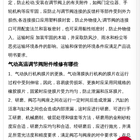
定，防止松动;安装在调节阀上的有关附件，如阀门定位器、手
轮机构等应牢固，应防止与调节阀连接的反馈杆等部件受到外力
损伤;各连接接口应用塑料膜封套，防止外物侵入;调节阀的连接
口可用配套法兰和盲板密封，也可采用黏性纸密封，防止外物侵
入。运输时应 加装牢固的木箱，并采取防风沙、雨水和粉尘等
恶劣运输环境条件的影响。运输和保管的环境条件应满足产品说
明书要求。
气动高温调节阀附件维修有哪些
1、气动执行机构膜片的更换。气动薄膜执行机构的膜片在运行
过程中受到伸缩，因此，容易疲劳损坏。更换时应采用同规格的
橡胶膜片，固紧时应使膜片受力均匀，防止泄漏和压坏膜片。
2、研磨。阀芯与阀座之间在运行一定时间后造成泄漏，汽缸的
活塞与缸体之间也会造成内部泄漏，这时应进行研磨。可进行手
工研磨、机械磨削、镀层处理和镶套等方法，研磨用的金刚砂粒
度应合适，研磨力应均匀和合适。经研磨后，应进行抛光，并满
足所需光洁度和精度要求，满足阀芯与阀座的对中要求等，在总