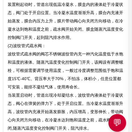
装置刚起动时，管道出现低温冷凝水，膜盒内的液体处于冷凝状
态，阀门处于开启位置。当冷凝水温度渐渐升高，膜合内充液开
始蒸发，膜合内压力上升，膜片带动阀心向关闭方向移动，在冷
凝水达到饱和温度之前，疏水阀开始关闭。膜盒随蒸汽温度变化
控制阀门开关，起到阻汽排水作用。
(2)波纹管式疏水阀：
波纹管式疏水阀的阀芯不锈钢波纹管内充一种汽化温度低于水饱
和温度的液体。随蒸汽温度变化控制阀门开关，该阀设有调整螺
栓，可根据需要调节使用温度，一般过冷度调整范围低于饱和温
度15℃-40℃。背压率大于70%，不怕冻，体积小，任意位置都
可安装，能排不凝结气体，使用寿命长。
当装置启动时，管道出现冷却凝结水，波纹管内液体处于冷凝状
态，阀心在弹簧的弹力下，处于开启位置。当冷凝水温度渐渐升
高，波纹管内充液开始蒸发膨胀，内压增高，变形伸长，带动阀
心向关闭方向移动，在冷凝水达到饱和温度之前，疏水阀开始关
💬
闭,随蒸汽温度变化控制阀门开关，阻汽排水。