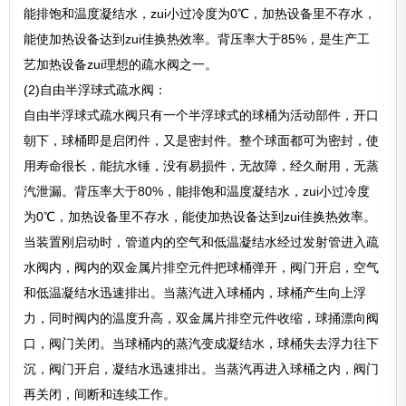
能排饱和温度凝结水，zui小过冷度为0℃，加热设备里不存水，
能使加热设备达到zui佳换热效率。背压率大于85%，是生产工
艺加热设备zui理想的疏水阀之一。
(2)自由半浮球式疏水阀：
自由半浮球式疏水阀只有一个半浮球式的球桶为活动部件，开口
朝下，球桶即是启闭件，又是密封件。整个球面都可为密封，使
用寿命很长，能抗水锤，没有易损件，无故障，经久耐用，无蒸
汽泄漏。背压率大于80%，能排饱和温度凝结水，zui小过冷度
为0℃，加热设备里不存水，能使加热设备达到zui佳换热效率。
当装置刚启动时，管道内的空气和低温凝结水经过发射管进入疏
水阀内，阀内的双金属片排空元件把球桶弹开，阀门开启，空气
和低温凝结水迅速排出。当蒸汽进入球桶内，球桶产生向上浮
力，同时阀内的温度升高，双金属片排空元件收缩，球捅漂向阀
口，阀门关闭。当球桶内的蒸汽变成凝结水，球桶失去浮力往下
沉，阀门开启，凝结水迅速排出。当蒸汽再进入球桶之内，阀门
再关闭，间断和连续工作。