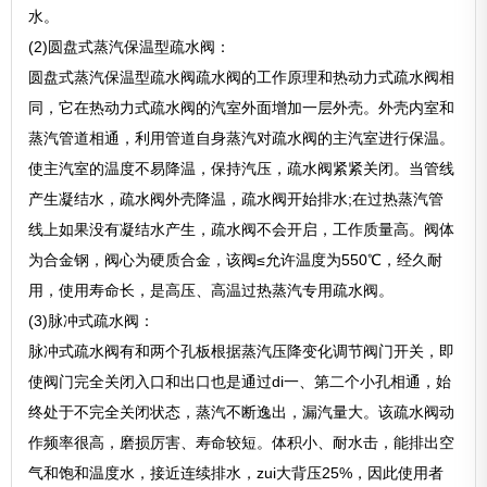
水。
(2)圆盘式蒸汽保温型疏水阀：
圆盘式蒸汽保温型疏水阀疏水阀的工作原理和热动力式疏水阀相
同，它在热动力式疏水阀的汽室外面增加一层外壳。外壳内室和
蒸汽管道相通，利用管道自身蒸汽对疏水阀的主汽室进行保温。
使主汽室的温度不易降温，保持汽压，疏水阀紧紧关闭。当管线
产生凝结水，疏水阀外壳降温，疏水阀开始排水;在过热蒸汽管
线上如果没有凝结水产生，疏水阀不会开启，工作质量高。阀体
为合金钢，阀心为硬质合金，该阀≤允许温度为550℃，经久耐
用，使用寿命长，是高压、高温过热蒸汽专用疏水阀。
(3)脉冲式疏水阀：
脉冲式疏水阀有和两个孔板根据蒸汽压降变化调节阀门开关，即
使阀门完全关闭入口和出口也是通过di一、第二个小孔相通，始
终处于不完全关闭状态，蒸汽不断逸出，漏汽量大。该疏水阀动
作频率很高，磨损厉害、寿命较短。体积小、耐水击，能排出空
气和饱和温度水，接近连续排水，zui大背压25%，因此使用者