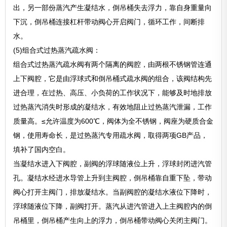
出，另一部份蒸汽产生凝结水，倒吊桶失去浮力，靠自身重量向
下沉，倒吊桶连接杠杆带动阀心开启阀门，循环工作，间断排
水。
(5)组合式过热蒸汽疏水阀：
组合式过热蒸汽疏水阀有两个隔离的阀腔，由两根不锈钢管连通
上下阀腔，它是由浮球式和倒吊桶式疏水阀的组合，该阀结构先
进合理，在过热、高压、小负荷的工作状况下，能够及时地排放
过热蒸汽消失时形成的凝结水，有效地阻止过热蒸汽泄漏，工作
质量高。≤允许温度为600℃，阀体为全不锈钢，阀座为硬质合金
钢，使用寿命长，是过热蒸汽专用疏水阀，取得两项GB产品，
填补了国内空白。
当凝结水进入下阀腔，副阀的浮球随液位上升，浮球封闭进汽管
孔。凝结水经进水导管上升到主阀腔，倒吊桶靠自重下坠，带动
阀心打开主阀门，排放凝结水。当副阀腔的凝结水液位下降时，
浮球随液位下降，副阀打开。蒸汽从进汽管进入上主阀腔内的倒
吊桶里，倒吊桶产生向上的浮力，倒吊桶带动阀心关闭主阀门。