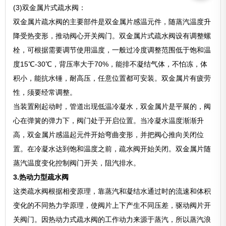
(3)双金属片式疏水阀：
双金属片疏水阀的主要部件是双金属片感温元件，随蒸汽温度升
降受热变形，推动阀心开关阀门。双金属片式疏水阀设有调整螺
栓，可根据需要调节使用温度，一般过冷度调整范围低于饱和温
度15℃-30℃，背压率大于70%，能排不凝结气体，不怕冻，体
积小，能抗水锤，耐高压，任意位置都可安装。双金属片有疲劳
性，须要经常调整。
当装置刚起动时，管道出现低温冷凝水，双金属片是平展的，阀
心在弹簧的弹力下，阀门处于开启位置。当冷凝水温度渐渐升
高，双金属片感温起元件开始弯曲变形，并把阀心推向关闭位
置。在冷凝水达到饱和温度之前，疏水阀开始关闭。双金属片随
蒸汽温度变化控制阀门开关，阻汽排水。
3.热动力型疏水阀
这类疏水阀根据相变原理，靠蒸汽和凝结水通过时的流速和体积
变化的不同热力学原理，使阀片上下产生不同压差，驱动阀片开
关阀门。因热动力式疏水阀的工作动力来源于蒸汽，所以蒸汽浪