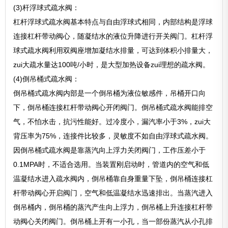
(3)杆浮球式疏水阀：
杠杆浮球式疏水阀基本特点与自由浮球式相同，内部结构是浮球
连接杠杆带动阀心，随凝结水的液位升降进行开关阀门。杠杆浮
球式疏水阀利用双阀座增加凝结水排量，可达到体积小排量大，
zui大疏水量达100吨/小时，是大型加热设备zui理想的疏水阀。
(4)倒吊桶式疏水阀：
倒吊桶式疏水阀内部是一个倒吊桶为液位敏感件，吊桶开口向
下，倒吊桶连接杠杆带动阀心开闭阀门。倒吊桶式疏水阀能排空
气，不怕水击，抗污性能好。过冷度小，漏汽率小于3%，zui大
背压率为75%，连接件比较多，灵敏度不如自由浮球式疏水阀。
因倒吊桶式疏水阀是靠蒸汽向上浮力关闭阀门，工作压差小于
0.1MPA时，不适合选用。当装置刚启动时，管道内的空气和低
温凝结水进入疏水阀内，倒吊桶靠自身重量下坠，倒吊桶连接杠
杆带动阀心开启阀门，空气和低温凝结水迅速排出。当蒸汽进入
倒吊桶内，倒吊桶的蒸汽产生向上浮力，倒吊桶上升连接杠杆带
动阀心关闭阀门。倒吊桶上开有一小孔，当一部份蒸汽从小孔排