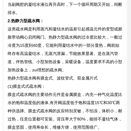
当副阀腔的凝结水液位再升高时，下一个循环周期又开始，间断
排水。
2.热静力型疏水阀：
这类疏水阀是利用蒸汽和凝结水的温差引起感温元件的变型或膨
胀带动阀心启闭阀门。热静力型疏水阀的过冷度比较大，一般过
冷度为15度到40度，它能利用凝结水中的一部分显热，阀前始
终存有高温凝结水，无蒸汽泄漏，节能效果显著。是在蒸汽管
道，伴热管线、小型加热设备，采暖设备，温度要求不高的小型
加热设备上，zui理想的疏水阀。
热静力型疏水阀有膜盒式、波纹管式、双金属片式
(1)膜盒式式疏水阀：
膜盒式疏水阀的主要动作元件是金属膜盒，内充一种气化温度比
水的饱和温度低的液体,有开阀温度低于饱和温度15℃和30℃两
种供选择。膜盒式疏水阀的反应特别灵敏，不怕冻，体积小，耐
过热，任意位置都可安装。背压率大于80%，能排不凝结气体，
膜盒坚固，使用寿命长，维修方便，使用范围很广。