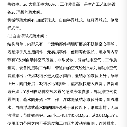
热效率。zui大背压率为80%，工作质量高，是生产工艺加热设
备zui理想的疏水阀。
机械型疏水阀有自由浮球式、自由半浮球式、杠杆浮球式、倒吊
桶式等。
(1)自由浮球式疏水阀：
结构简单，内部只有一个活动部件精细研磨的不锈钢空心浮球，
既是浮子又是启闭件，无易损零件，使用寿命很长，疏水阀内部
带有Y系列自动排空气装置，非常灵敏，能自动排空气，工作质
量高。设备刚启动工作时，管道内的空气经过Y系列自动排空气
装置排出，低温凝结水进入疏水阀内，凝结水的液位上升，浮球
上升，阀门开启，凝结水迅速排出，蒸汽很快进入设备，设备迅
速升温，Y系列自动排空气装置的感温液体膨胀，自动排空气装
置关闭。疏水阀开始正常工作，浮球随凝结水液位升降，阻汽排
水。自由浮球式疏水阀的阀座总处于液位以下，形成水封，无蒸
汽泄漏，节能效果好。zui小工作压力0.01Mpa，从0.01Mpa至≤
使用压力范围之内不受温度和工作压力波动的影响，连续排水。