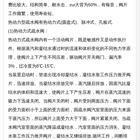
费比较大。结构简单、耐水击、zui大背为50%，有噪音，阀片
工作频繁，使用寿命短。
热动力型疏水阀有热动力式(圆盘式)、脉冲式、孔板式.
(1)热动力式疏水阀：
热动力式疏水阀内有一个活动阀片，既是敏感件又是动作执行
件。根据蒸汽和凝结水通过时的流速和体积变化的不同热力学原
理，使阀片上下产生不同压差，驱动阀片开关阀门。漏汽率
3%，过冷度为8℃-15℃。
当装置启动时，管道出现冷却凝结水，凝结水靠工作压力推开阀
片，迅速排放。当凝结水排放完毕，蒸汽随后排放，因蒸汽比凝
结水的体积和流速大，使阀片上下产生压差，阀片在蒸汽流速的
吸力下迅速关闭。当阀片关闭时，阀片受到两面压力，阀片下面
的受力面积小于上面的受力面积，因疏水阀汽室里面的压力来源
于蒸汽压力，所以阀片上面受力大于下面，阀片紧紧关闭。当疏
水阀汽室里面的蒸汽降温成凝结水，汽室里面的压力消失。凝结
水靠工作压力推开阀片，凝结水又继续排放,循环工作，间断排