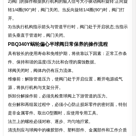
2)阀门的操作根据执行机构的输入信号大小驱动阀杆旋转:正向旋
转1/4圈(90°)时，阀门关闭。当反向旋转1/4圈(90°)时，阀门打
开。
3)当执行机构指示箭头与管道平行时，阀门处于开启状态;当指示
箭头垂直于管道时，阀门关闭。
PBQ340Y蜗轮偏心半球阀日常保养的操作流程
具有较长的使用寿命和免维护期，将依靠以下因素：正常工作条
件、保持和谐的温度/压力比和合理的腐蚀数据。
球阀关闭时，阀体内仍有压力流体。
维修前：解除管道压力，使阀门处于开启位置，断开电源或气
源，将执行机构与支架分开。
拆卸分解操作前，必须先检查球阀上下游管道的压力。
在分解和再组装过程中，必须小心防止损坏零件的密封面，特别
是非金属零件。取出O型圈时，应使用专用工具。
法兰上的螺栓必须对称、逐步、均匀地拧紧。
清洗剂应与球阀中的橡胶部件、塑料部件、金属部件和工作介质