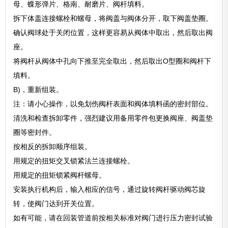
母、蝶形弹片、格南、耐磨片、阀杆填料。
拆下体盖连接螺栓和螺母，将阀盖与阀体分开，取下阀盖垫圈。
确认阀球处于关闭位置，这样更容易从阀体中取出，然后取出阀
座。
将阀杆从阀体中孔向下推至完全取出，然后取出O型圈和阀杆下
填料。
B)，重新组装。
注：请小心操作，以免划伤阀杆表面和阀体填料函的密封部位。
清洗和检查拆卸零件，强烈建议用备用零件包更换阀座、阀盖垫
圈等密封件。
按相反的拆卸顺序组装。
用规定的扭矩交叉锁紧法兰连接螺栓。
用规定的扭矩锁紧阀杆螺母。
安装执行机构后，输入相应的信号，通过旋转阀杆驱动阀芯旋
转，使阀门达到开关位置。
如有可能，请在回装管道前按相关标准对阀门进行压力密封试验