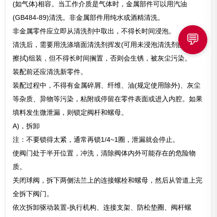
(如气体)相容。当工作介质是气体时，金属部件可以用汽油
(GB484-89)清洗。非金属部件用纯水或酒精清洗。
非金属零件应立即从清洗剂中取出，不得长时间浸泡。
💬
清洗后，需要用洗涤墙面清洗剂挥发(可用未浸泡清洗剂的丝布
擦拭)组装，但不得长时间搁置，否则会生锈，被灰尘污染。
装配前还应清洗新零件。
装配过程中，不得有金属碎屑、纤维、油(规定使用除外)、灰尘
等杂质、异物等污染，粘附或停留在零件表面或进入内腔。如果
填料发生微泄漏，则锁定阀杆和螺母。
A)，拆卸
注：不要锁得太紧，通常再锁1/4~1圈，泄漏就会停止。
使阀门处于半开位置，冲洗，清除阀体内外可能存在的危险物
质。
关闭球阀，拆下两侧法兰上的连接螺栓和螺母，然后从管道上完
全拆下阀门。
依次拆卸驱动装置-执行机构、连接支架、防松垫圈、阀杆螺