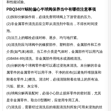
和性能试验。
PBQ340Y蜗轮偏心半球阀保养当中有哪些注意事项
(1)拆卸分解操作前，必须先查明球阀上下游管道的压力。
(2)非金属零件清洗后应立即从清洗剂中取出，不得长时间浸
泡。
(3)法兰上的螺栓必须对称、逐步、均匀地拧紧。
(4)清洗剂应与球阀中的橡胶部件、塑料部件、金属部件和工作
介质(如气体)相容。当工作介质是气体时，金属部件可以用汽油
(GB484-89)清洗。非金属部件用纯水或酒精清洗。
(5)分解的每个球阀零件都可以通过浸泡来清洗。未分解的非金
属零件的金属零件可以用干净、干净的丝布(以避免纤维脱落和
附着在零件上)擦洗。清洁时，必须清除附着在墙上的所有油、
污垢、胶水、灰尘等。
(6)球阀分解再装配时，必须小心防止损坏零件的密封面，尤其
是非金属零件。取出O型圈时，应使用专用工具。
(7)清洗后，需要经过清洗后的墙面清洗剂挥发(可用未浸泡的丝