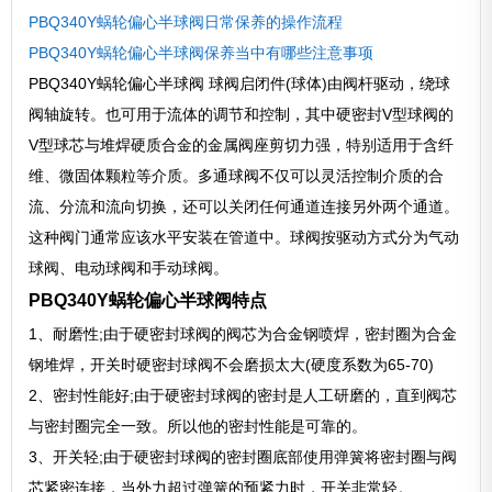
PBQ340Y蜗轮偏心半球阀日常保养的操作流程
PBQ340Y蜗轮偏心半球阀保养当中有哪些注意事项
PBQ340Y蜗轮偏心半球阀 球阀启闭件(球体)由阀杆驱动，绕球
阀轴旋转。也可用于流体的调节和控制，其中硬密封V型球阀的
V型球芯与堆焊硬质合金的金属阀座剪切力强，特别适用于含纤
维、微固体颗粒等介质。多通球阀不仅可以灵活控制介质的合
流、分流和流向切换，还可以关闭任何通道连接另外两个通道。
这种阀门通常应该水平安装在管道中。球阀按驱动方式分为气动
球阀、电动球阀和手动球阀。
PBQ340Y蜗轮偏心半球阀特点
1、耐磨性;由于硬密封球阀的阀芯为合金钢喷焊，密封圈为合金
钢堆焊，开关时硬密封球阀不会磨损太大(硬度系数为65-70)
2、密封性能好;由于硬密封球阀的密封是人工研磨的，直到阀芯
与密封圈完全一致。所以他的密封性能是可靠的。
3、开关轻;由于硬密封球阀的密封圈底部使用弹簧将密封圈与阀
芯紧密连接，当外力超过弹簧的预紧力时，开关非常轻。