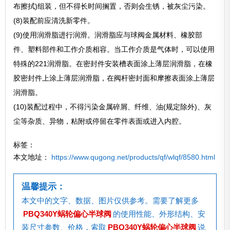
布擦拭)组装，但不得长时间搁置，否则会生锈，被灰尘污染。
(8)装配前应清洗新零件。
(9)使用润滑脂进行润滑。润滑脂应与球阀金属材料、橡胶部
件、塑料部件和工作介质相容。当工作介质是气体时，可以使用
特殊的221润滑脂。在密封件安装槽表面涂上薄层润滑脂，在橡
胶密封件上涂上薄层润滑脂，在阀杆密封面和摩擦表面涂上薄层
润滑脂。
(10)装配过程中，不得污染金属碎屑、纤维、油(规定除外)、灰
尘等杂质、异物，粘附或停留在零件表面或进入内腔。
标签：
本文地址：
https://www.qugong.net/products/qf/wlqf/8580.html
温馨提示：
本文中的文字、数据、图片仅供参考。需要了解更多
PBQ340Y蜗轮偏心半球阀
的使用性能、外形结构、安
装尺寸参数、价格，索取
PBQ340Y蜗轮偏心半球阀
说