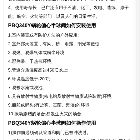
4、使用寿命长：已广泛应用于石油、化工、发电、造纸、原子
能、航空、火箭等部门，以及人们的日常生活。
PBQ340Y蜗轮偏心半球阀如何安装使用
1.室内装置或有防护方法的户外应用;
2.室外露天装置，有风、砂、雨露、阳光等侵蚀;
3.易燃、易爆气体或粉尘环境;
4.湿热带、干热带环境;
5.管道介质温度高达450℃以上;
6.环境温度低于-20℃;
7.易被水淹或浸泡;
8.具有放射性物质(核电站及放射性物质试验装置)环境;
9.船舶或码头(有盐雾、霉菌、潮湿)的环境;
10.振动剧烈的场合;易发生火灾的场合;
PBQ340Y蜗轮偏心半球阀如何操作使用
1)操作前必须确认管道和阀门已被冲洗过。