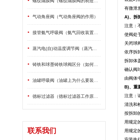
•
螺纹隔膜阀（螺纹隔膜阀的制造标准）
有微泄
•
气动角座阀（气动角座阀的作用）
A)、拆
注意：
•
接管氨气呼吸阀（氨气回收装置用HX3带吸入接管氨气呼吸阀适用吗？）
使阀处
关闭球
•
蒸汽电(自)动温度调节阀（蒸汽电(自)动温度调节阀结构与原理）
依序拆
拆卸体
•
铸铁和球墨铸铁球阀区分（如何区分铸铁球阀和球墨铸铁球阀）
确认阀
由阀体
•
油罐呼吸阀（油罐上为什么要装油罐呼吸阀）
B)、重
•
注意：
德标过滤器（德标过滤器工作原理）
清洗和
按拆卸
用规定
联系我们
用规定
安装执