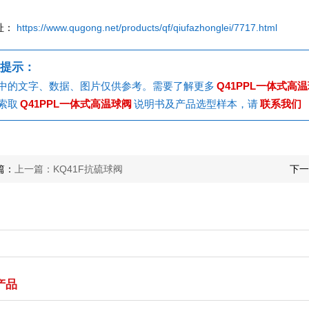
址：
https://www.qugong.net/products/qf/qiufazhonglei/7717.html
提示：
中的文字、数据、图片仅供参考。需要了解更多
Q41PPL一体式高
索取
Q41PPL一体式高温球阀
说明书及产品选型样本，请
联系我们
篇：
上一篇：KQ41F抗硫球阀
下一
产品