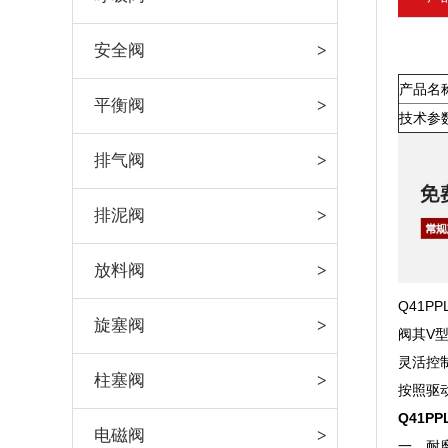
安全阀
产品名
平衡阀
技术参
排气阀
排泥阀
放料阀
Q41
旋塞阀
阀其V
灵活控
柱塞阀
按照驱
Q41P
电磁阀
一、耐