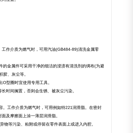
作介质为燃气时，可用汽油(GB484-89)清洗金属零
属件的金属件可采用干净的细洁的浸渍有清洗剂的绸布(为避
积胶、灰尘等。
出O型圈时宜使用专用工具。
不得长时间搁置，否则会生锈、被灰尘污染。
容。工作介质为燃气时，可用例如特221润滑脂。在密封
封面及摩擦面上涂一薄层润滑脂。
质、异物等污染、粘附或停留在零件表面上或进入内腔。