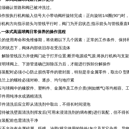
作前须确认管路和阀已被冲洗过。
操作按执行机构输入信号大小带动阀杆旋转完成：正向旋转1/4圈(90°)时，
执行机构方向指示箭头与管线平行时，阀门为开启状态;指示箭头与管线垂
PPL一体式高温球阀日常保养的操作流程
长的使用寿命和免维修期，将依赖以下几个因素：正常的工作条件、保持和
关闭状态下，阀体内部依旧存在受压流体
：解除管线压力并使阀门处于打开位置;断开电源或气源;将执行机构与支
查明球阀上、下游管道确已卸除压力后，才能进行拆卸分解操作
再装配时必须小心防止损伤零件的密封面，特别是非金属零件，取出O 型
法兰上的螺栓必须对称、逐步、均匀地拧紧
应与球阀中的橡胶件、塑料件、金属件及工作介质(例如燃气)等均相容。工作介
零件用纯净水或酒精清洗
零件清洗后应立即从清洗剂中取出，不得长时间浸泡
需待被洗壁面清洗剂挥发后(可用未浸清洗剂的绸布擦)进行装配，但不得
在装配前也需清洗干净
应不允许有金属碎屑、纤维、油脂(规定使用的除外)灰尘及其它杂质、异