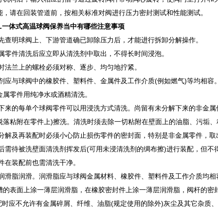
能，请在回装管道前，按相关标准对阀进行压力密封测试和性能测试。
PPL一体式高温球阀保养当中有哪些注意事项
必须先查明球阀上、下游管道确已卸除压力后，才能进行拆卸分解操作。
非金属零件清洗后应立即从清洗剂中取出，不得长时间浸泡。
装配时法兰上的螺栓必须对称、逐步、均匀地拧紧。
洗剂应与球阀中的橡胶件、塑料件、金属件及工作介质(例如燃气)等均相容。工
金属零件用纯净水或酒精清洗。
分解下来的每单个球阀零件可以用浸洗方式清洗。尚留有未分解下来的非金
脱落粘附在零件上)擦洗。清洗时须去除一切粘附在壁面上的油脂、污垢、
球阀分解及再装配时必须小心防止损伤零件的密封面，特别是非金属零件，取
清洗后需待被洗壁面清洗剂挥发后(可用未浸清洗剂的绸布擦)进行装配，但
新零件在装配前也需清洗干净。
使用润滑脂润滑。润滑脂应与球阀金属材料、橡胶件、塑料件及工作介质均相
槽的表面上涂一薄层润滑脂，在橡胶密封件上涂一薄层润滑脂，阀杆的密
)装配时应不允许有金属碎屑、纤维、油脂(规定使用的除外)灰尘及其它杂