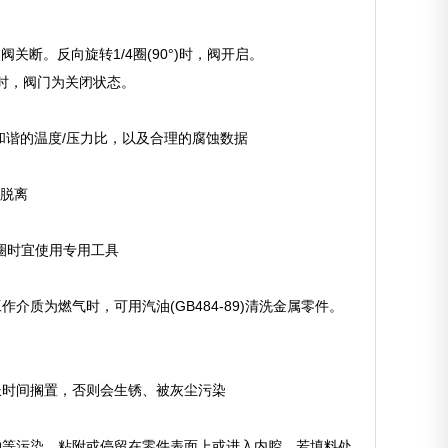
阀关断。反向旋转1/4圈(90°)时，阀开启。
直时，阀门为关闭状态。
谐的温度/压力比，以及合理的腐蚀数据
架脱离
圈时宜使用专用工具
质为燃气时，可用汽油(GB484-89)清洗金属零件。
长时间搁置，否则会生锈、被灰尘污染
物等污染、粘附或停留在零件表面上或进入内腔，若填料处