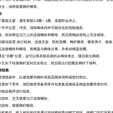
发生，须再锁紧阀杆螺母。
卸
不要锁太紧，通常再锁1/4圈～1圈，泄露即会停止。
于半开位置，冲洗、清除阀体内外可能存在的危险物质。
阀，拆掉两边法兰上的连接螺栓和螺母，然后将阀由管线上完全移除。
卸驱动装置-执行机构、连接支架、防松垫圈、阀杆螺母、蝶形弹片、格南
盖连接螺栓和螺母，将阀盖与阀体分离，并拿掉阀盖垫圈。
球在“关断”位置，这可以将其较容易的从阀体拿出，随后取出阀座。
中孔向下轻推阀杆直到完全取出，然后取出O型圈及阀杆下填料。
新组装
请谨慎操作，以避免擦伤阀杆表面及阀体填料函密封部位。
检查拆下零件，强烈推荐用备用零件包更换其阀座及阀盖垫圈等密封件。
的相反顺序进行组装。
的扭矩，交叉锁紧法兰连接螺栓。
的扭矩，锁紧阀杆螺母。
行机构后，输入相应的信号通过旋转阀杆带动阀芯旋转，使阀门至打开和