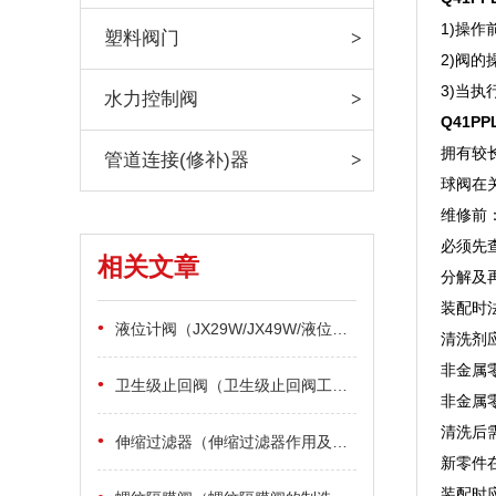
1)操
塑料阀门
2)阀的
3)当
水力控制阀
Q41
拥有较
管道连接(修补)器
球阀在
维修前
必须先
相关文章
分解及
装配时
•
液位计阀（JX29W/JX49W/液位计阀如何选型及设计制造标准）
清洗剂
非金属
•
卫生级止回阀（卫生级止回阀工作原理及特点）
非金属
清洗后
•
伸缩过滤器（伸缩过滤器作用及工作原理）
新零件
装配时