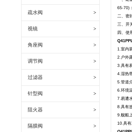
65-70)
疏水阀
二、密
三、开
视镜
四、使
Q41P
角座阀
1.室内
2.户
调节阀
3.具有
4.湿热
过滤器
5.管道
6.环境
针型阀
7.易遭
8.具有
阻火器
9.舰船
10.具
隔膜阀
Q41P