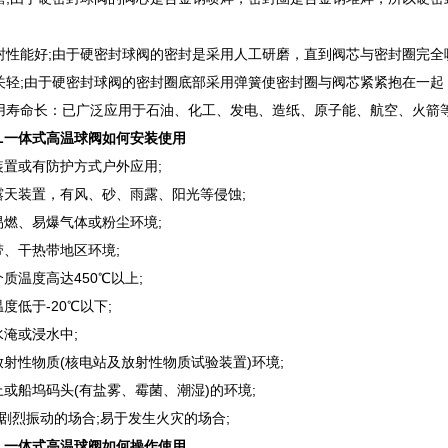
：
封性能好;由于硬密封球阀的密封是采用人工研磨，直到阀芯与密封圈完全
关轻;由于硬密封球阀的密封圈底部采用弹簧使密封圈与阀芯紧紧抱在一起
用寿命长：已广泛应用于石油、化工、发电、造纸、原子能、航空、火箭
PL一体式高温球阀如何安装使用
装置或有防护方式户外应用;
外露天装置，有风、砂、雨露、阳光等侵蚀;
易燃、易爆气体或粉尘环境;
带、干热带地区环境;
介质温度高达450℃以上;
温度低于-20℃以下;
水淹或浸水中;
放射性物质(核电站及放射性物质试验装置)环境;
上或船坞码头(有盐雾、霉菌、潮湿)的环境;
有剧烈振动的场合;易于发生火灾的场合;
PL一体式高温球阀如何操作使用