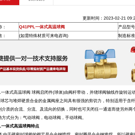
更新时间：2023-02-21 09:2
称：
Q41PPL一体式高温球阀
产品型号
数：
(如需特殊材质可来电咨询)
制造标准
PPL一体式高温球阀 球阀启闭件(球体)由阀杆带动，并绕球阀轴线作旋转
型球芯与堆焊硬质合金的金属阀座之间具有很强的剪切力，特别适用于含
制介质的合流、分流、及流向的切换，同时也可关闭任一通道而使另外两
动方式分为：气动球阀，电动球阀，手动球阀。
PL一体式高温球阀特点
磨;由于硬密封球阀的阀芯是合金钢喷焊，密封圈是合金钢堆焊，所以硬密