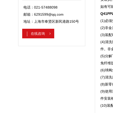
如有可
电话：021-57488098
Q41
邮箱：6291599@qq.com
(1)
地址：上海市奉贤区新民港路150号
(2)
在线咨询
(3)
(4)清
件。非
(5)
免纤维
(6)
(7)
(8)
(9)
件安装
(10