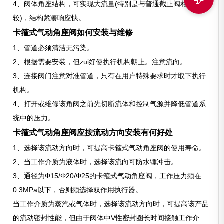
4、阀体角座结构，可实现大流量(特别是与普通截止阀相比
较)，结构紧凑响应快。
卡箍式气动角座阀如何安装与维修
1、管道必须清洁无污染。
2、根据需要安装，但zui好使执行机构朝上。注意流向。
3、连接阀门注意对准管道，只有在用户特殊要求时才取下执行
机构。
4、打开或维修该角阀之前先切断流体和控制气源并降低管道系
统中的压力。
卡箍式气动角座阀应按流动方向安装有何好处
1、选择该流动方向时，可提高卡箍式气动角座阀的使用寿命。
2、当工作介质为液体时，选择该流向可防水锤冲击。
3、通径为Φ15/Φ20/Φ25的卡箍式气动角座阀，工作压力须在
0.3MPa以下，否则须选择双作用执行器。
当工作介质为蒸汽或气体时，选择该流动方向时，可提高该产品
的流动密封性能，但由于阀体中V性密封圈长时间接触工作介