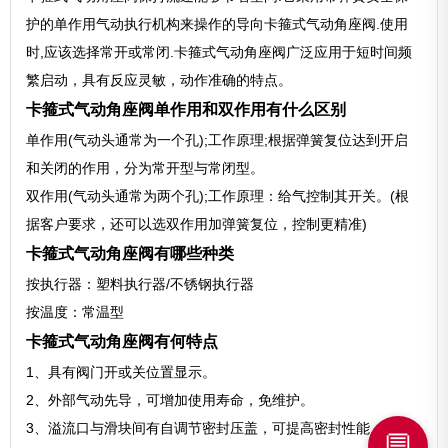
护的单作用气动执行机构来操作的导向卡箍式气动角座阀.使用
时,应该选择常开或常闭.卡箍式气动角座阀广泛应用于短时间频
繁启动，具有反应灵敏，动作准确的特点。
卡箍式气动角座阀单作用和双作用有什么区别
单作用(气动头通常为一个孔);工作原理;根据弹簧复位达到开启
和关闭的作用，分为常开型与常闭型。
双作用(气动头通常为两个孔);工作原理：给气控制其开关。(根
据客户要求，还可以选双作用加弹簧复位，控制更精准)
卡箍式气动角座阀有哪些种类
按执行器：塑料执行器/不锈钢执行器
按温度：常温型
卡箍式气动角座阀有何特点
1、具有阀门开或关位置显示。
2、外部气动先导，可增加使用寿命，免维护。
3、溢流口与滑块间有自调节密封压盖，可提高密封性能。
💬