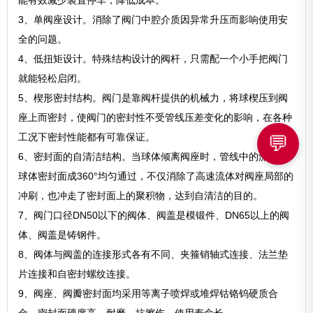
能有效减少装置停车，降低成本。
3、单阀座设计。消除了阀门中腔介质因异常升压而影响使用安
全的问题。
4、低扭矩设计。特殊结构设计的阀杆，只需配一个小手把阀门
就能轻松启闭。
5、楔形密封结构。阀门是靠阀杆提供的机械力，将球楔压到阀
座上而密封，使阀门的密封性不受管线压差变化的影响，在各种
工况下密封性能都有可靠保证。
💬
6、密封面的自清洁结构。当球体倾离阀座时，管线中的流体沿
球体密封面成360°均匀通过，不仅消除了高速流体对阀座局部的
冲刷，也冲走了密封面上的聚积物，达到自清洁的目的。
7、阀门口径DN50以下的阀体、阀盖是模锻件、DN65以上的阀
体、阀盖是铸钢件。
8、阀体与阀盖的连接形式各有不同、夹箍销轴式连接、法兰垫
片连接和自密封螺纹连接。
9、阀座、阀瓣密封面均采用等离子喷焊或堆焊钴铬钨硬质合