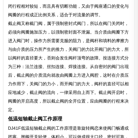
闭行程相对较短，而且具有切断功能，又由于阀座通口的变化与
阀瓣的行程成正比例关系，适合于对流量的调节。
截止阀又称截门阀，属于强制密封式阀门，所以在阀门关闭时，
必须向阀瓣施加压力，以强制密封面不泄漏。当介质由阀瓣下方
进入阀门时，操作力所需要克服的阻力，是阀杆和填料的摩擦力
与由介质的压力所产生的推力，关阀门的力比开阀门的力大，所
以阀杆的直径要大，否则会发生阀杆顶弯的故障。按连接方式分
为三种：法兰连接、丝扣连接、焊接连接。从自密封的阀门出现
后，截止阀的介质流向就改由阀瓣上方进入阀腔，这时在介质压
力作用下，关阀门的力小，而开阀门的力大，阀杆的直径可以相
应地减少，截止阀的流向，一律采用自上而下。截止阀开启时，
阀瓣的开启高度，所以截止阀的全开位置，应由阀瓣的行程来决
定。
低温短轴截止阀工作原理
DJ41F低温短轴截止阀的工作原理是靠旋转阀恋来使阀门畅通或
闭塞。闸阀开关轻便，体积小，可以做成很大口径，密封可靠，