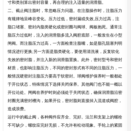
寸和类别算出密封容量，再合理的注入适量的润滑脂。
二、截止阀注脂时，常忽略压力问题。在注脂操作时，注脂压力
有规律地呈峰谷变化。压力过低，密封漏或失效,压力过高，注
脂口堵塞、密封内脂类硬化或密封圈与阀球、阀板抱死。通常注
脂压力过低时，注入的润滑脂多流入阀腔底部，一般发生在小型
闸阀。而注脂压力过高，一方面检查注脂嘴，如是脂孔阻塞判明
情况进行更换;另一方面是脂类硬化，要使用清洗液，反复软化
失效的密封脂，并注入新的润滑脂置换。此外，密封型号和密封
材质，也影响注脂压力，不同的密封形式有不同的注脂压力，一
般情况硬密封注脂压力要高于软密封。球阀维护保养时一般都处
于开位状态，特殊情况下选择关闭保养。其他阀门也不能一概以
开位论处。闸阀在养护时则必须处于关闭状态，确保润滑脂沿密
封圈充满密封槽沟，如果开位，密封脂则直接掉入流道或阀腔，
造成浪费。
运行中的截止阀，各种阀件应齐全、完好。法兰和支架上的螺栓
不可缺少，螺纹应完好无损，不允许有松动现象。手轮上的紧固