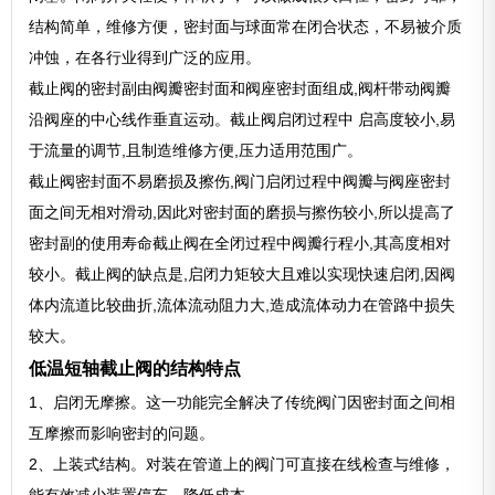
结构简单，维修方便，密封面与球面常在闭合状态，不易被介质
冲蚀，在各行业得到广泛的应用。
截止阀的密封副由阀瓣密封面和阀座密封面组成,阀杆带动阀瓣
沿阀座的中心线作垂直运动。截止阀启闭过程中 启高度较小,易
于流量的调节,且制造维修方便,压力适用范围广。
截止阀密封面不易磨损及擦伤,阀门启闭过程中阀瓣与阀座密封
面之间无相对滑动,因此对密封面的磨损与擦伤较小,所以提高了
密封副的使用寿命截止阀在全闭过程中阀瓣行程小,其高度相对
较小。截止阀的缺点是,启闭力矩较大且难以实现快速启闭,因阀
体内流道比较曲折,流体流动阻力大,造成流体动力在管路中损失
较大。
低温短轴截止阀的结构特点
1、启闭无摩擦。这一功能完全解决了传统阀门因密封面之间相
互摩擦而影响密封的问题。
2、上装式结构。对装在管道上的阀门可直接在线检查与维修，