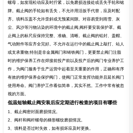
螺母，如发现松动应及时拧紧，以免磨损连接处或丢失手轮和铭
牌。截止阀的手轮如有丢失，不允许用活扳手代替，应及时配
齐。填料压盖不允许歪斜或无预紧间隙。对容易受到雨雪、灰
尘、风沙等污物沾染的环境中的截止阀,阀杆要安装保护罩。截
止阀上的标尺应保持完整、准确、清晰。截止阀的铅封、盖帽、
气动附件等应齐全完好。不允许在运行中的截止阀上敲打、站人
或支承重物;特别是非金属阀门和铸铁阀门，更要禁止阀门注脂
时的维护保养工作在焊接前投产前以及投产后的阀门专业养护工
作，为阀门服务于生产运营中起着至关重要的作用，正确和有序
有效的维护保养会保护阀门，使阀门正常发挥功能并且延长阀门
使用寿命。阀门养护工作看似简单，其实不然。工作中常有被忽
视的方面。
低温短轴截止阀安装后应定期进行检查的项目有哪些
1、截止阀密封面磨损情况。
2、阀杆和阀杆螺母的梯形螺纹磨损情况。
3、填料是否过时失效，如有损坏应及时更换。