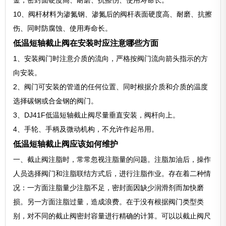
金，密封面硬度高、耐磨、抗擦伤、使用寿命长。
10、阀杆材料为渗氮钢、渗氮后的阀杆表面硬度高、耐磨、抗擦
伤、同时防腐蚀、使用寿命长。
低温短轴截止阀在安装时应注意哪些方面
1、安装阀门时注意介质的流向，严格按阀门流向箭头指示的方
向安装。
2、阀门可安装的管道的任何位置、同时根据介质和介质的温度
选择碳钢或合金钢的阀门。
3、DJ41F低温短轴截止阀尽量垂直安装，阀杆向上。
4、手轮、手柄及微动机构，不允许作起吊用。
低温短轴截止阀应该如何维护
一、截止阀注脂时，常常忽视注脂量的问题。注脂加油后，操作
人员选择阀门和注脂联结方式后，进行注脂作业。存在着二种情
况：一方面注脂量少注脂不足，密封面因缺少润滑剂而加快磨
损。另一方面注脂过量，造成浪费。在于没有根据阀门类型类
别，对不同的截止阀密封容量进行精确的计算。可以以截止阀尺