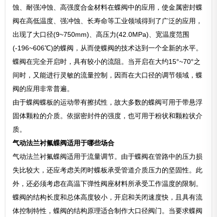
蚀、耐强冲蚀、高强度合金材料在蝶阀中的应用，使金属密封蝶
阀在高低温度、强冲蚀、长寿命等工业领域得到了广泛的应用，
出现了大口径(9~750mm)、高压力(42.0MPa)、宽温度范围
(-196~606℃)的蝶阀，从而使蝶阀的技术达到一个全新的水平。
蝶阀在完全开启时，具有较小的流阻。当开启在大约15°~70°之
间时，又能进行灵敏的流量控制，因而在大口径的调节领域，蝶
阀的应用非常普遍。
由于蝶阀蝶板的运动带有擦拭性，故大多数的蝶阀可用于带悬浮
固体颗粒的介质。依据密封件的强度，也可用于粉状和颗粒状介
质。
气动法兰衬氟蝶阀适用于哪些场合
气动法兰衬氟蝶阀适用于流量调节。由于蝶阀在管路中的压力损
失比较大，还应考虑关闭时蝶板承受管道介质压力的坚固性。此
外，还必须考虑在高温下弹性阀座材料所承受工作温度的限制。
蝶阀的结构长度和总体高度较小，开启和关闭速度快，且具有流
体控制特性，蝶阀的结构原理适合制作大口径阀门。当要求蝶阀