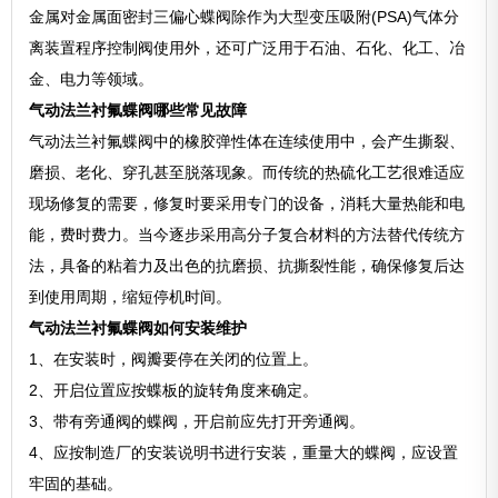
金属对金属面密封三偏心蝶阀除作为大型变压吸附(PSA)气体分
离装置程序控制阀使用外，还可广泛用于石油、石化、化工、冶
金、电力等领域。
气动法兰衬氟蝶阀哪些常见故障
气动法兰衬氟蝶阀中的橡胶弹性体在连续使用中，会产生撕裂、
磨损、老化、穿孔甚至脱落现象。而传统的热硫化工艺很难适应
现场修复的需要，修复时要采用专门的设备，消耗大量热能和电
能，费时费力。当今逐步采用高分子复合材料的方法替代传统方
法，具备的粘着力及出色的抗磨损、抗撕裂性能，确保修复后达
到使用周期，缩短停机时间。
气动法兰衬氟蝶阀如何安装维护
1、在安装时，阀瓣要停在关闭的位置上。
2、开启位置应按蝶板的旋转角度来确定。
3、带有旁通阀的蝶阀，开启前应先打开旁通阀。
4、应按制造厂的安装说明书进行安装，重量大的蝶阀，应设置
牢固的基础。