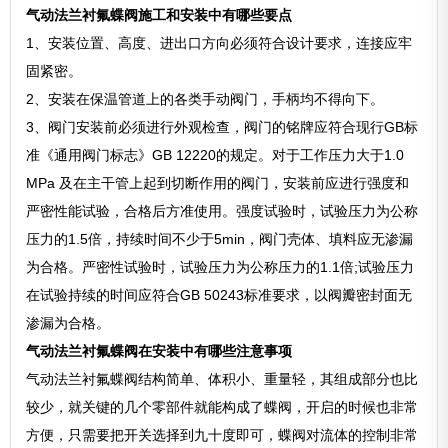
气动法兰衬氟蝶阀施工和安装中有哪些要点
1、安装位置、高度、进出口方向必须符合设计要求，连接应牢
固紧密。
2、安装在保温管道上的各类手动阀门，手柄均不得向下。
3、阀门安装前必须进行外观检查，阀门的铭牌应符合现行GB标
准《通用阀门标志》GB 12220的规定。对于工作压力大于1.0
MPa 及在主干管上起到切断作用的阀门，安装前应进行强度和
严密性能试验，合格后方准使用。强度试验时，试验压力为公称
压力的1.5倍，持续时间不少于5min，阀门壳体、填料应无渗漏
为合格。严密性试验时，试验压力为公称压力的1.1倍;试验压力
在试验持续的时间应符合GB 50243标准要求，以阀瓣密封面无
渗漏为合格。
气动法兰衬氟蝶阀在安装中有哪些注意事项
气动法兰衬氟蝶阀结构简单、体积小、重量轻，其组成部分也比
较少，就关键的几个零部件就能构成了蝶阀，开启的时候也非常
方便，只需要把开关选择到九十度即可，蝶阀对流体的控制非常