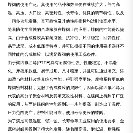
蝶阀的使用广泛。其使用的品种和数量仍在继续扩大，并向高
温、高压、大口径、高密封性、长寿命、优良的调节特性，以及
一阀多功能发展。其可靠性及其他性能指标均达到较高水平。
随着防化学腐蚀的合成橡胶在蝶阀上的应用，蝶阀的性能得以提
高。由于合成橡胶具有耐腐蚀、抗冲蚀、尺寸稳定、回弹性好、
易于成形、成本低廉等特点，并可以根据不同的使用要求选择不
同性能的合成橡胶，以满足蝶阀的使用工况条件。
由于聚四氟乙烯(PTFE)具有耐腐蚀性强、性能稳定、不易老
化、摩擦系数低、易于成形、尺寸稳定，并且可以通过填充、添
加适当的材料改善其综合性能，得到强度更好、摩擦系数更低的
蝶阀密封材料，克服了合成橡胶的局限性，因而以聚四氟乙烯为
代表的高分子聚合材料及其填充改性材料，在蝶阀上得到了广泛
的应用，从而使蝶阀的性能得到进一步的提高，制造出了温度、
压力范围更广，密封性能可靠，使用寿命更长的蝶阀。
为了满足高低温度、强冲蚀、长寿命等工业应用的使用要求，金
属密封蝶阀得到了很大的发展。随着耐高温、耐低温、耐强腐