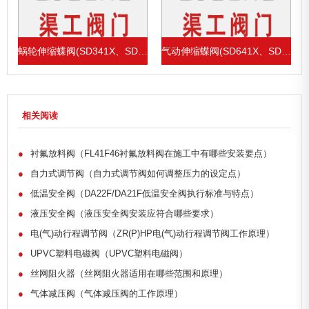
1X、SD43H)
蜗轮伸缩蝶阀(SD341X、SD343H)
气动伸缩蝶阀(SD641X、SD643H)
相关阅读
●
衬氟放料阀（FL41F46衬氟放料阀在施工中有哪些安装要点）
●
自力式调节阀（自力式调节阀如何调整压力的设定点）
●
低温安全阀（DA22F/DA21F低温安全阀执行标准与特点）
●
液压安全阀（液压安全阀安装应符合哪些要求）
●
电(气)动行程调节阀（ZR(P)HP电(气)动行程调节阀工作原理）
●
UPVC塑料电磁阀（UPVC塑料电磁阀）
●
丝网阻火器（丝网阻火器适用在哪些范围和原理）
●
气体减压阀（气体减压阀的工作原理）