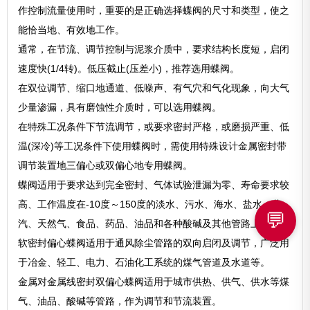
作控制流量使用时，重要的是正确选择蝶阀的尺寸和类型，使之
能恰当地、有效地工作。
通常，在节流、调节控制与泥浆介质中，要求结构长度短，启闭
速度快(1/4转)。低压截止(压差小)，推荐选用蝶阀。
在双位调节、缩口地通道、低噪声、有气穴和气化现象，向大气
少量渗漏，具有磨蚀性介质时，可以选用蝶阀。
在特殊工况条件下节流调节，或要求密封严格，或磨损严重、低
温(深冷)等工况条件下使用蝶阀时，需使用特殊设计金属密封带
调节装置地三偏心或双偏心地专用蝶阀。
蝶阀适用于要求达到完全密封、气体试验泄漏为零、寿命要求较
高、工作温度在-10度～150度的淡水、污水、海水、盐水、蒸
💬
汽、天然气、食品、药品、油品和各种酸碱及其他管路上。
软密封偏心蝶阀适用于通风除尘管路的双向启闭及调节，广泛用
于冶金、轻工、电力、石油化工系统的煤气管道及水道等。
金属对金属线密封双偏心蝶阀适用于城市供热、供气、供水等煤
气、油品、酸碱等管路，作为调节和节流装置。