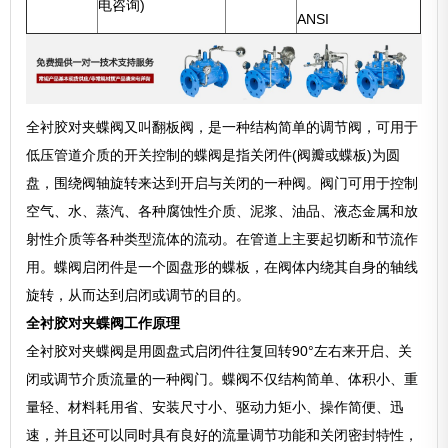
电咨询)
ANSI
全衬胶对夹蝶阀又叫翻板阀，是一种结构简单的调节阀，可用于
低压管道介质的开关控制的蝶阀是指关闭件(阀瓣或蝶板)为圆
盘，围绕阀轴旋转来达到开启与关闭的一种阀。阀门可用于控制
空气、水、蒸汽、各种腐蚀性介质、泥浆、油品、液态金属和放
射性介质等各种类型流体的流动。在管道上主要起切断和节流作
用。蝶阀启闭件是一个圆盘形的蝶板，在阀体内绕其自身的轴线
旋转，从而达到启闭或调节的目的。
全衬胶对夹蝶阀工作原理
全衬胶对夹蝶阀是用圆盘式启闭件往复回转90°左右来开启、关
闭或调节介质流量的一种阀门。蝶阀不仅结构简单、体积小、重
量轻、材料耗用省、安装尺寸小、驱动力矩小、操作简便、迅
速，并且还可以同时具有良好的流量调节功能和关闭密封特性，