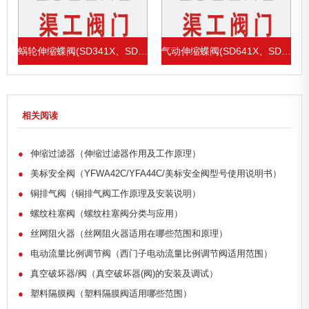
1X、SD43H)
蜗轮伸缩蝶阀(SD341X、SD343H)
气动伸缩蝶阀(SD641X、SD643H)
相关阅读
●
伸缩过滤器（伸缩过滤器作用及工作原理）
●
美标安全阀（YFWA42C/YFA44C/美标安全阀型号使用说明书）
●
铜排气阀（铜排气阀工作原理及安装说明）
●
螺纹柱塞阀（螺纹柱塞阀分类与应用）
●
丝网阻火器（丝网阻火器适用在哪些范围和原理）
●
电动流量比例调节阀（西门子电动流量比例调节阀适用范围）
●
真空破坏器/阀（真空破坏器(阀)的安装及调试）
●
塑料隔膜阀（塑料隔膜阀适用哪些范围）