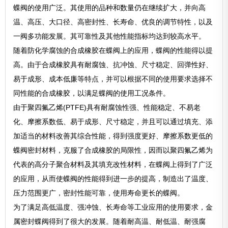
蝶阀的使用广泛。其使用的品种和数量仍在继续扩大，并向高
温、高压、大口径、高密封性、长寿命、优良的调节特性，以及
一阀多功能发展。其可靠性及其他性能指标均达到较高水平。
随着防化学腐蚀的合成橡胶在蝶阀上的应用，蝶阀的性能得以提
高。由于合成橡胶具有耐腐蚀、抗冲蚀、尺寸稳定、回弹性好、
易于成形、成本低廉等特点，并可以根据不同的使用要求选择不
同性能的合成橡胶，以满足蝶阀的使用工况条件。
由于聚四氟乙烯(PTFE)具有耐腐蚀性强、性能稳定、不易老
化、摩擦系数低、易于成形、尺寸稳定，并且可以通过填充、添
加适当的材料改善其综合性能，得到强度更好、摩擦系数更低的
蝶阀密封材料，克服了合成橡胶的局限性，因而以聚四氟乙烯为
代表的高分子聚合材料及其填充改性材料，在蝶阀上得到了广泛
的应用，从而使蝶阀的性能得到进一步的提高，制造出了温度、
压力范围更广，密封性能可靠，使用寿命更长的蝶阀。
为了满足高低温度、强冲蚀、长寿命等工业应用的使用要求，金
属密封蝶阀得到了很大的发展。随着耐高温、耐低温、耐强腐