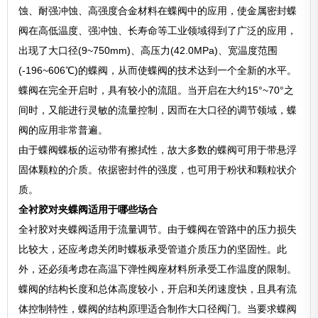
蚀、耐强冲蚀、高强度合金材料在蝶阀中的应用，使金属密封蝶
阀在高低温度、强冲蚀、长寿命等工业领域得到了广泛的应用，
出现了大口径(9~750mm)、高压力(42.0MPa)、宽温度范围
(-196~606℃)的蝶阀，从而使蝶阀的技术达到一个全新的水平。
蝶阀在完全开启时，具有较小的流阻。当开启在大约15°~70°之
间时，又能进行灵敏的流量控制，因而在大口径的调节领域，蝶
阀的应用非常普遍。
由于蝶阀蝶板的运动带有擦拭性，故大多数的蝶阀可用于带悬浮
固体颗粒的介质。依据密封件的强度，也可用于粉状和颗粒状介
质。
全衬胶对夹蝶阀适用于哪些场合
全衬胶对夹蝶阀适用于流量调节。由于蝶阀在管路中的压力损失
比较大，还应考虑关闭时蝶板承受管道介质压力的坚固性。此
外，还必须考虑在高温下弹性阀座材料所承受工作温度的限制。
蝶阀的结构长度和总体高度较小，开启和关闭速度快，且具有流
体控制特性，蝶阀的结构原理适合制作大口径阀门。当要求蝶阀