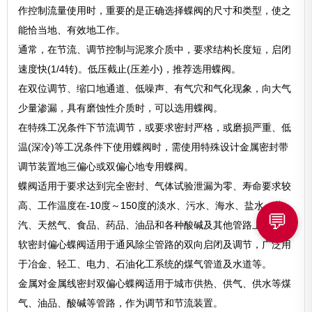
作控制流量使用时，重要的是正确选择蝶阀的尺寸和类型，使之
能恰当地、有效地工作。
通常，在节流、调节控制与泥浆介质中，要求结构长度短，启闭
速度快(1/4转)。低压截止(压差小)，推荐选用蝶阀。
在双位调节、缩口地通道、低噪声、有气穴和气化现象，向大气
少量渗漏，具有磨蚀性介质时，可以选用蝶阀。
在特殊工况条件下节流调节，或要求密封严格，或磨损严重、低
温(深冷)等工况条件下使用蝶阀时，需使用特殊设计金属密封带
调节装置地三偏心或双偏心地专用蝶阀。
蝶阀适用于要求达到完全密封、气体试验泄漏为零、寿命要求较
高、工作温度在-10度～150度的淡水、污水、海水、盐水、蒸
💬
汽、天然气、食品、药品、油品和各种酸碱及其他管路上。
软密封偏心蝶阀适用于通风除尘管路的双向启闭及调节，广泛用
于冶金、轻工、电力、石油化工系统的煤气管道及水道等。
金属对金属线密封双偏心蝶阀适用于城市供热、供气、供水等煤
气、油品、酸碱等管路，作为调节和节流装置。