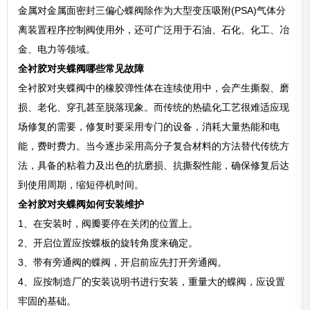
金属对金属面密封三偏心蝶阀除作为大型变压吸附(PSA)气体分
离装置程序控制阀使用外，还可广泛用于石油、石化、化工、冶
金、电力等领域。
全衬胶对夹蝶阀哪些常见故障
全衬胶对夹蝶阀中的橡胶弹性体在连续使用中，会产生撕裂、磨
损、老化、穿孔甚至脱落现象。而传统的热硫化工艺很难适应现
场修复的需要，修复时要采用专门的设备，消耗大量热能和电
能，费时费力。当今逐步采用高分子复合材料的方法替代传统方
法，具备的粘着力及出色的抗磨损、抗撕裂性能，确保修复后达
到使用周期，缩短停机时间。
全衬胶对夹蝶阀如何安装维护
1、在安装时，阀瓣要停在关闭的位置上。
2、开启位置应按蝶板的旋转角度来确定。
3、带有旁通阀的蝶阀，开启前应先打开旁通阀。
4、应按制造厂的安装说明书进行安装，重量大的蝶阀，应设置
牢固的基础。