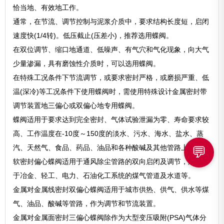
恰当地、有效地工作。
通常，在节流、调节控制与泥浆介质中，要求结构长度短，启闭
速度快(1/4转)。低压截止(压差小)，推荐选用蝶阀。
在双位调节、缩口地通道、低噪声、有气穴和气化现象，向大气
少量渗漏，具有磨蚀性介质时，可以选用蝶阀。
在特殊工况条件下节流调节，或要求密封严格，或磨损严重、低
温(深冷)等工况条件下使用蝶阀时，需使用特殊设计金属密封带
调节装置地三偏心或双偏心地专用蝶阀。
蝶阀适用于要求达到完全密封、气体试验泄漏为零、寿命要求较
高、工作温度在-10度～150度的淡水、污水、海水、盐水、蒸
汽、天然气、食品、药品、油品和各种酸碱及其他管路上。
💬
软密封偏心蝶阀适用于通风除尘管路的双向启闭及调节，广泛用
于冶金、轻工、电力、石油化工系统的煤气管道及水道等。
金属对金属线密封双偏心蝶阀适用于城市供热、供气、供水等煤
气、油品、酸碱等管路，作为调节和节流装置。
金属对金属面密封三偏心蝶阀除作为大型变压吸附(PSA)气体分