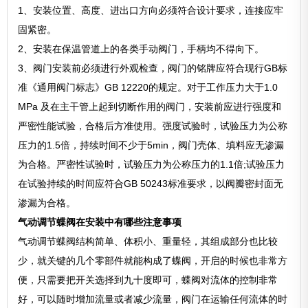
1、安装位置、高度、进出口方向必须符合设计要求，连接应牢
固紧密。
2、安装在保温管道上的各类手动阀门，手柄均不得向下。
3、阀门安装前必须进行外观检查，阀门的铭牌应符合现行GB标
准《通用阀门标志》GB 12220的规定。对于工作压力大于1.0
MPa 及在主干管上起到切断作用的阀门，安装前应进行强度和
严密性能试验，合格后方准使用。强度试验时，试验压力为公称
压力的1.5倍，持续时间不少于5min，阀门壳体、填料应无渗漏
为合格。严密性试验时，试验压力为公称压力的1.1倍;试验压力
在试验持续的时间应符合GB 50243标准要求，以阀瓣密封面无
渗漏为合格。
气动调节蝶阀在安装中有哪些注意事项
气动调节蝶阀结构简单、体积小、重量轻，其组成部分也比较
少，就关键的几个零部件就能构成了蝶阀，开启的时候也非常方
便，只需要把开关选择到九十度即可，蝶阀对流体的控制非常
好，可以随时增加流量或者减少流量，阀门在运输任何流体的时