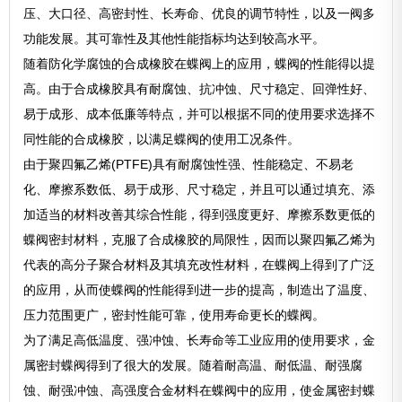
压、大口径、高密封性、长寿命、优良的调节特性，以及一阀多
功能发展。其可靠性及其他性能指标均达到较高水平。
随着防化学腐蚀的合成橡胶在蝶阀上的应用，蝶阀的性能得以提
高。由于合成橡胶具有耐腐蚀、抗冲蚀、尺寸稳定、回弹性好、
易于成形、成本低廉等特点，并可以根据不同的使用要求选择不
同性能的合成橡胶，以满足蝶阀的使用工况条件。
由于聚四氟乙烯(PTFE)具有耐腐蚀性强、性能稳定、不易老
化、摩擦系数低、易于成形、尺寸稳定，并且可以通过填充、添
加适当的材料改善其综合性能，得到强度更好、摩擦系数更低的
蝶阀密封材料，克服了合成橡胶的局限性，因而以聚四氟乙烯为
代表的高分子聚合材料及其填充改性材料，在蝶阀上得到了广泛
的应用，从而使蝶阀的性能得到进一步的提高，制造出了温度、
压力范围更广，密封性能可靠，使用寿命更长的蝶阀。
为了满足高低温度、强冲蚀、长寿命等工业应用的使用要求，金
属密封蝶阀得到了很大的发展。随着耐高温、耐低温、耐强腐
蚀、耐强冲蚀、高强度合金材料在蝶阀中的应用，使金属密封蝶