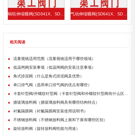
1X、SD43H)
蜗轮伸缩蝶阀(SD341X、SD343H)
气动伸缩蝶阀(SD641X、SD643H)
相关阅读
●
流量视镜适用范围（流量视镜适用于哪些领域）
●
低温闸阀安装事项（低温闸阀的安装注意事项）
●
角式排泥阀（什么是角式排泥阀及优势）
●
单口排气阀（选用单口排气阀的优点有哪些）
●
卡套针型阀/外螺纹针型阀（卡套针型阀和外螺纹针型阀有什么区别）
●
搪玻璃放料阀（搪玻璃放料阀具有哪些结构特点）
●
衬氟隔膜阀（衬氟隔膜阀安装使用说明书）
●
不锈钢放料阀（不锈钢放料阀上展和下展有哪些区别）
●
旋转放料阀（旋转放料阀性能与用途）