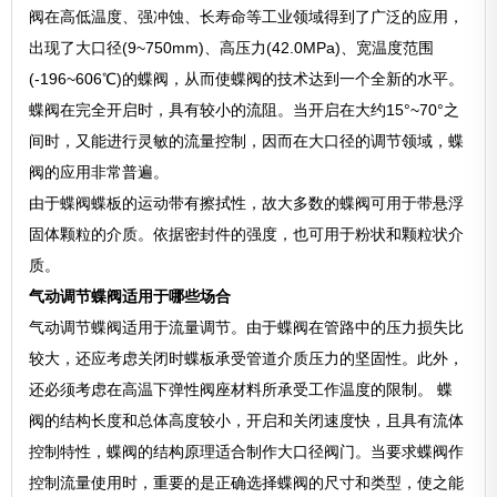
阀在高低温度、强冲蚀、长寿命等工业领域得到了广泛的应用，
出现了大口径(9~750mm)、高压力(42.0MPa)、宽温度范围
(-196~606℃)的蝶阀，从而使蝶阀的技术达到一个全新的水平。
蝶阀在完全开启时，具有较小的流阻。当开启在大约15°~70°之
间时，又能进行灵敏的流量控制，因而在大口径的调节领域，蝶
阀的应用非常普遍。
由于蝶阀蝶板的运动带有擦拭性，故大多数的蝶阀可用于带悬浮
固体颗粒的介质。依据密封件的强度，也可用于粉状和颗粒状介
质。
气动调节蝶阀适用于哪些场合
气动调节蝶阀适用于流量调节。由于蝶阀在管路中的压力损失比
较大，还应考虑关闭时蝶板承受管道介质压力的坚固性。此外，
还必须考虑在高温下弹性阀座材料所承受工作温度的限制。 蝶
阀的结构长度和总体高度较小，开启和关闭速度快，且具有流体
控制特性，蝶阀的结构原理适合制作大口径阀门。当要求蝶阀作
控制流量使用时，重要的是正确选择蝶阀的尺寸和类型，使之能