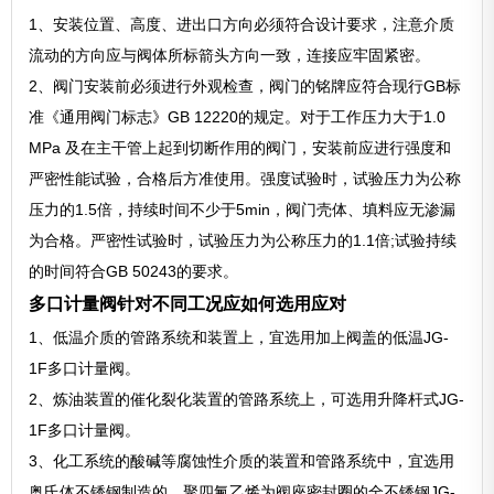
1、安装位置、高度、进出口方向必须符合设计要求，注意介质
流动的方向应与阀体所标箭头方向一致，连接应牢固紧密。
2、阀门安装前必须进行外观检查，阀门的铭牌应符合现行GB标
准《通用阀门标志》GB 12220的规定。对于工作压力大于1.0
MPa 及在主干管上起到切断作用的阀门，安装前应进行强度和
严密性能试验，合格后方准使用。强度试验时，试验压力为公称
压力的1.5倍，持续时间不少于5min，阀门壳体、填料应无渗漏
为合格。严密性试验时，试验压力为公称压力的1.1倍;试验持续
的时间符合GB 50243的要求。
多口计量阀针对不同工况应如何选用应对
1、低温介质的管路系统和装置上，宜选用加上阀盖的低温JG-
1F多口计量阀。
2、炼油装置的催化裂化装置的管路系统上，可选用升降杆式JG-
1F多口计量阀。
3、化工系统的酸碱等腐蚀性介质的装置和管路系统中，宜选用
奥氏体不锈钢制造的、聚四氟乙烯为阀座密封圈的全不锈钢JG-