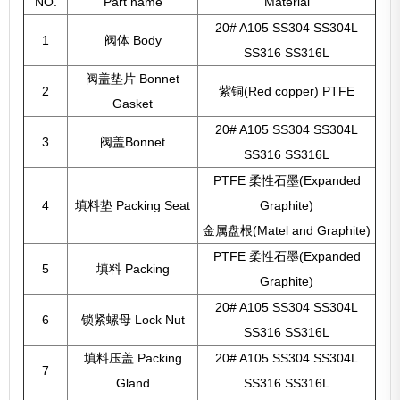
NO.
Part name
Material
20# A105 SS304 SS304L
1
阀体 Body
SS316 SS316L
阀盖垫片 Bonnet
2
紫铜(Red copper) PTFE
Gasket
20# A105 SS304 SS304L
3
阀盖Bonnet
SS316 SS316L
PTFE 柔性石墨(Expanded
4
填料垫 Packing Seat
Graphite)
金属盘根(Matel and Graphite)
PTFE 柔性石墨(Expanded
5
填料 Packing
Graphite)
20# A105 SS304 SS304L
6
锁紧螺母 Lock Nut
SS316 SS316L
填料压盖 Packing
20# A105 SS304 SS304L
7
Gland
SS316 SS316L