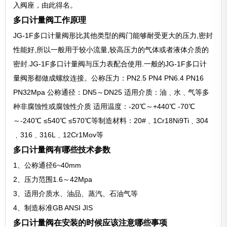
入阀座，由此得名。
多口计量阀工作原理
JG-1F多口计量阀形比其他类型的阀门能够耐受更大的压力,密封
性能好,所以一般用于较小流量,较高压力的气体或者液体介质的
密封.JG-1F多口计量阀与压力表配合使用.一般的JG-1F多口计
量阀形都做成螺纹连接。公称压力：PN2.5 PN4 PN6.4 PN16
PN32Mpa 公称通径：DN5～DN25 适用介质：油﹑水﹑气等多
种非腐蚀性或腐蚀性介质 适用温度：-20℃～+440℃ -70℃
～-240℃ ≤540℃ ≤570℃等制造材料：20#﹑1Cr18Ni9Ti﹑304
﹑316﹑316L﹑12Cr1Mov等
多口计量阀有哪些技术参数
1、公称通径6~40mm
2、压力范围1.6～42Mpa
3、适用介质水、油品、蒸汽、石油气等
4、制造标准GB ANSI JIS
多口计量阀在安装的时候应该注意哪些事项