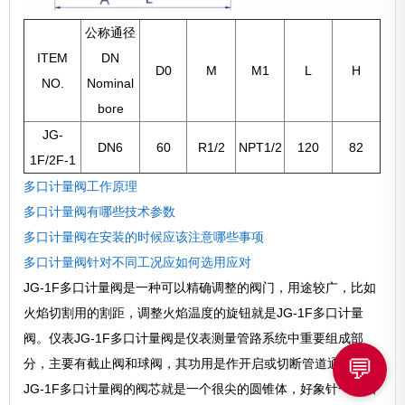
公称通径
ITEM
DN
D0
M
M1
L
H
NO.
Nominal
bore
JG-
DN6
60
R1/2
NPT1/2
120
82
1F/2F-1
多口计量阀工作原理
多口计量阀有哪些技术参数
多口计量阀在安装的时候应该注意哪些事项
多口计量阀针对不同工况应如何选用应对
JG-1F多口计量阀是一种可以精确调整的阀门，用途较广，比如
火焰切割用的割距，调整火焰温度的旋钮就是JG-1F多口计量
阀。仪表JG-1F多口计量阀是仪表测量管路系统中重要组成部
💬
分，主要有截止阀和球阀，其功用是作开启或切断管道通路用。
JG-1F多口计量阀的阀芯就是一个很尖的圆锥体，好象针一样插