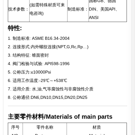
国标GB、德国
(如需特殊材质可来
技术参数：
制造标准：
DIN、美国API、
电咨询)
ANSI
特性:
1. 制造标准: ASME B16.34-2004
2. 连接形式:内外螺纹连接(NPT,G,Rc,Rp…)
3. 结构特征: 锥面密封
4. 阀门检验与试验: API598-1996
5. 公称压力:≤10000Psi
6. 适用工作温度:-29℃～+538℃
7. 适用介质: 水,油,气等腐蚀性与非腐蚀性介质
8. 公称通径:DN6,DN10,DN15,DN20,DN25
主要零件材料/Materials of main parts
序号
零件名称
材质