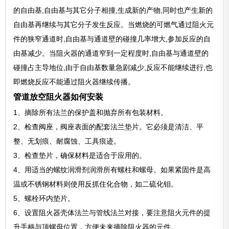
的自由基,自由基与其它分子相撞,生成新的产物,同时也产生新的
自由基再继续与其它分子发生反应。当燃烧的可燃气通过阻火元
件的狭窄通道时,自由基与通道壁的碰撞几率增大,参加反应的自
由基减少。当阻火器的通道窄到一定程度时,自由基与通道壁的
碰撞占主导地位,由于自由基数量急剧减少,反应不能继续进行,也
即燃烧反应不能通过阻火器继续传播。
管道放空阻火器如何安装
1、摘除所有法兰的保护盖和抛弃所有包装材料。
2、检查阀座，阀座表面的配套法兰垫片。它必须是清洁、平
整、无划痕、耐腐蚀、工具痕迹。
3、检查垫片，确保材料是适合于应用的。
4、用适当的螺纹润滑剂润滑所有螺柱和螺母。如果紧固件是高
温或不锈钢材料则使用反抓住化合物，如二硫化钼。
5、螺栓环内垫片。
6、设置阻火器壳体法兰与管线法兰对接，要注意阻火元件的提
升手柄与顶螺母位置，方便未来摘除阻火器的元件。