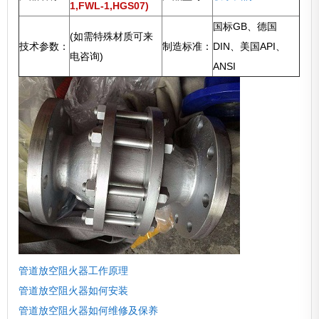
1,FWL-1,HGS07)
国标GB、德国
(如需特殊材质可来
技术参数：
制造标准：
DIN、美国API、
电咨询)
ANSI
管道放空阻火器工作原理
管道放空阻火器如何安装
管道放空阻火器如何维修及保养