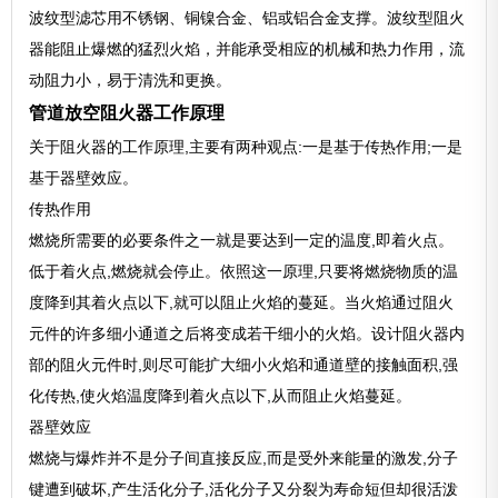
波纹型滤芯用不锈钢、铜镍合金、铝或铝合金支撑。波纹型阻火
器能阻止爆燃的猛烈火焰，并能承受相应的机械和热力作用，流
动阻力小，易于清洗和更换。
管道放空阻火器工作原理
关于阻火器的工作原理,主要有两种观点:一是基于传热作用;一是
基于器壁效应。
传热作用
燃烧所需要的必要条件之一就是要达到一定的温度,即着火点。
低于着火点,燃烧就会停止。依照这一原理,只要将燃烧物质的温
度降到其着火点以下,就可以阻止火焰的蔓延。当火焰通过阻火
元件的许多细小通道之后将变成若干细小的火焰。设计阻火器内
部的阻火元件时,则尽可能扩大细小火焰和通道壁的接触面积,强
化传热,使火焰温度降到着火点以下,从而阻止火焰蔓延。
器壁效应
燃烧与爆炸并不是分子间直接反应,而是受外来能量的激发,分子
键遭到破坏,产生活化分子,活化分子又分裂为寿命短但却很活泼