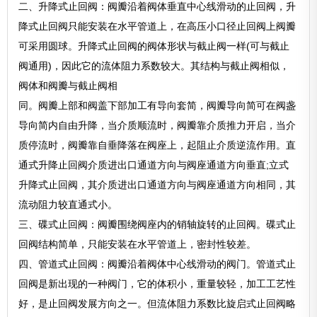
二、升降式止回阀：阀瓣沿着阀体垂直中心线滑动的止回阀，升
降式止回阀只能安装在水平管道上，在高压小口径止回阀上阀瓣
可采用圆球。升降式止回阀的阀体形状与截止阀一样(可与截止
阀通用)，因此它的流体阻力系数较大。其结构与截止阀相似，
阀体和阀瓣与截止阀相
同。阀瓣上部和阀盖下部加工有导向套简，阀瓣导向简可在阀盏
导向简内自由升降，当介质顺流时，阀瓣靠介质推力开启，当介
质停流时，阀瓣靠自垂降落在阀座上，起阻止介质逆流作用。直
通式升降止回阀介质进出口通道方向与阀座通道方向垂直;立式
升降式止回阀，其介质进出口通道方向与阀座通道方向相同，其
流动阻力较直通式小。
三、碟式止回阀：阀瓣围绕阀座内的销轴旋转的止回阀。碟式止
回阀结构简单，只能安装在水平管道上，密封性较差。
四、管道式止回阀：阀瓣沿着阀体中心线滑动的阀门。管道式止
回阀是新出现的一种阀门，它的体积小，重量较轻，加工工艺性
好，是止回阀发展方向之一。但流体阻力系数比旋启式止回阀略