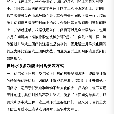
况下，流体压力几乎不受阻碍，因此通过阀门的压力降相对较
小。升降式止回阀的阀瓣坐落位于阀体上阀座密封面上。此阀门
除了阀瓣可以自由地升降之外，其余部分如同截止阀一样，流体
压力使阀瓣从阀座密封面上抬起，介质回流导致阀瓣回落到阀座
上，并切断流动。根据使用条件，阀瓣可以是全金属结构，也可
以是在阀瓣架上镶嵌橡胶垫或橡胶环的形式。像截止阀一样，流
体通过升降式止回阀的通道也是狭窄的，因此通过升降式止回阀
的压力降比旋启式止回阀大些，而且旋启式止回阀的流量受到的
限制很少。
循环水泵多功能止回阀安装方式
一、旋启式止回阀：旋启式止回阀的阀瓣呈圆盘状，绕阀座通道
的转轴作旋转运动，因阀内通道成流线型，流动阻力比升降式止
回阀小，适用于低流速和流动不常变化的大口径场合，但不宜用
于脉动流，其密封性能不及升降式。旋启式止回阀分单瓣式、双
瓣式和多半式三种，这三种形式主要按阀门口径来分，目的是为
了防止介质停止流动或倒流时，减弱水力冲击。