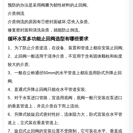
预防的办法是采用阀瓣为韧性材料的止回阀。
介质倒流
介质倒流的原因有①密封面破坏;②夹入杂质。
修复密封面和清洗杂质，就能防止倒流。
循环水泵多功能止回阀选型有哪些要求
1、为了防止介质逆流，在设备、装置和管道上都应安装止回阀;
2、止回阀一般适用于清净介质，不宜用于含有固体颗粒和粘度
较大的介质;
3、一般在公称通径50mm的水平管道上都应选用卧式升降止回
阀;
4、直通式升降止回阀只能在水平管道安装;
5、对于水泵进口管路，宜选用底阀，底阀一般只安装在泵进口
的垂直管道上，并且介质自下而上流动;
6、升降式较旋启式密封性好，流体阻力大，卧式宜装在水平管
道上，立式装在垂直管道上;
7、旋启式止回阀的安装位置不受限制，它可装在水平、垂直或