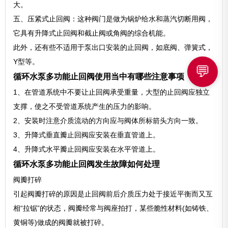
大。
五、压紧式止回阀：这种阀门是做为锅炉给水和蒸汽切断用阀，
它具有升降式止回阀和截止阀或角阀的综合机能。
此外，还有些不适用于泵出口安装的止回阀，如底阀、弹簧式，
Y型等。
💬
循环水泵多功能止回阀使用当中有哪些注意事项
1、在管道系统中不要让止回阀承受重量，大型的止回阀应独立
支撑，使之不受管道系统产生的压力的影响。
2、安装时注意介质流动的方向应与阀体所标箭头方向一致。
3、升降式垂直瓣止回阀应安装在垂直管道上。
4、升降式水平瓣止回阀应安装在水平管道上。
循环水泵多功能止回阀发生故障如何处理
阀瓣打碎
引起阀瓣打碎的原因是止回阀前后介质压力处于接近平衡而又互
相“拉锯”的状态，阀瓣经常与阀座拍打，某些脆性材料(如铸铁、
黄铜等)做成的阀瓣就被打碎。