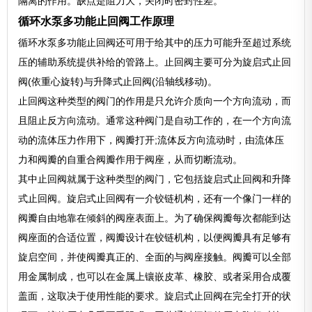
隔离的作用。缺点是阻力大，关闭时密封性差。
循环水泵多功能止回阀工作原理
循环水泵多功能止回阀还可用于给其中的压力可能升至超过系统
压的辅助系统提供补给的管路上。止回阀主要可分为旋启式止回
阀(依重心旋转)与升降式止回阀(沿轴线移动)。
止回阀这种类型的阀门的作用是只允许介质向一个方向流动，而
且阻止反方向流动。通常这种阀门是自动工作的，在一个方向流
动的流体压力作用下，阀瓣打开;流体反方向流动时，由流体压
力和阀瓣的自重合阀瓣作用于阀座，从而切断流动。
其中止回阀就属于这种类型的阀门，它包括旋启式止回阀和升降
式止回阀。旋启式止回阀有一介铰链机构，还有一个像门一样的
阀瓣自由地靠在倾斜的阀座表面上。为了确保阀瓣每次都能到达
阀座面的合适位置，阀瓣设计在铰链机构，以便阀瓣具有足够有
旋启空间，并使阀瓣真正的、全面的与阀座接触。阀瓣可以全部
用金属制成，也可以在金属上镶嵌皮革、橡胶、或者采用合成覆
盖面，这取决于使用性能的要求。旋启式止回阀在完全打开的状