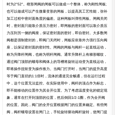
时为2°52°。楔形闸阀的闸板可以做成一个整体，称为刚性闸板;
也可以做成可以产生微量变形的闸板，以提高其工艺性能，弥补
加工过程中密封面角度的偏差。这种闸板叫弹性闸板。闸阀关闭
时，密封面只能靠介质压力密封，即闸板的密封面可以靠介质压
力压到另一侧的阀座，保证密封面的密封，即自密封。大多数闸
阀都是强制密封的，即阀门关闭时，闸板应依靠外力强行压向阀
座，以保证密封面的密封性。闸阀的闸板与阀杆一起直线运动，
称为升降杆闸阀，也称为明杆闸阀。通常升降杆上有梯形螺纹，
通过阀门顶部的螺母和阀体上的导槽将旋转运动变为直线运动，
即将操作扭矩变为操作推力。当阀门打开时，当闸门的提升高度
等于阀门直径的1:1倍时，流体的通道完全畅通，但在运行过程
中，这个位置无法监控。在实际使用中，阀杆的顶点作为标志，
即不能移动的位置作为其全开位置。为了考虑温度变化的锁定现
象，通常在打开到顶部的位置，然后倒回1/2-1圈，作为全开阀
的位置。因此，阀门的全开位置根据闸门的位置来确定。有些闸
阀，阀杆螺母设置在闸门上，手轮旋转驱动阀杆旋转，使闸门提