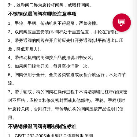
升，这种阀门称为旋转杆闸阀，或暗杆闸阀。
不锈钢保温闸阀有哪些注意事项
💬
1、手轮、手柄、传动机构不得起吊，严禁碰撞。
2、双闸阀应垂直安装(即阀杆处于垂直位置，手轮在顶部)。
3、带旁通阀的闸阀在开启前应先打开旁通阀(以平衡进出口压
差，降低开启力)。
4、带传动机构的闸阀按产品使用说明书安装。
5、如果阀门经常开关，每月至少润滑一次。
6、闸阀仅用于全开、全关各类管道或设备介质运行，不允许节
流。
7、带手轮或手柄的闸阀在操作过程中不得增加辅助杠杆(如果密
封不严格，应检查和修复密封面或其他部件)。手轮。手柄顺时
针旋转关闭，否则打开。带传动机构的闸阀应按产品说明书使
用。
不锈钢保温闸阀有哪些制造标准
1、GB/T1232-2005通用阀法兰连接铁制闸阀。