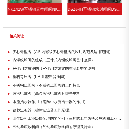
、Z41H
NKZ41W不锈钢真空闸阀NKZ61W、NKZ64W
DSZ64H不锈钢水封闸阀DSZ41H
相关阅读
●
美标针型阀（API内螺纹美标针型阀的应用规范及适用范围）
●
内螺纹球阀的组成（三件式内螺纹球阀是什么样）
●
FA49H防爆波阀（FA49H防爆波阀在安装中的说明）
●
塑料背压阀（PVDF塑料背压阀）
●
不锈钢止回阀（不锈钢止回阀的工作特点）
●
蒸汽电磁阀（高温蒸汽电磁阀有哪些规格）
●
水流指示器作用（消防中水流指示器的作用）
●
德标过滤器（德标过滤器工作原理）
●
卫生级和工业级快装球阀的区别（三片式卫生级快装球阀和工业级的区别）
●
气动釜底放料阀（气动釜底放料阀的原理及特点）