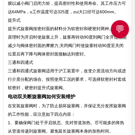
膜以减小阀门启闭力矩，提高密封性和使用寿命。其工作压力可
达64MPa，≤工作温度可达325度，zui大口径可达600mm。
提升式
💬
提升式旋塞阀按密封面的材料分为软密封和硬密封两种。其基本
原理时为开启时使旋塞上升，旋塞再转动90度到阀门全开过程能
减少与阀体密封面的摩擦力;关闭阀门时使旋塞转动90度至关闭
位置后再下降与阀体密封面接触达到密封。
三通和四通式
三通和四通式旋塞阀适用于沪工装置中，改变介质流动方向或进
行介质分配的场合。按照使用工况的要求，可选择软密封衬套或
软密封，硬密封提升式旋塞阀。
电动双关断旋塞阀如何安装维护
在安装旋塞阀时，为了防止损坏旋塞阀，并保证充分发挥旋塞阀
的工作性能，应注意如下四点内容：
1、要确保阀门处于开启状态。先对管道加热。尽可能多的将热
从管道传递到旋塞阀。避免延长旋塞阀本身的加热时间。