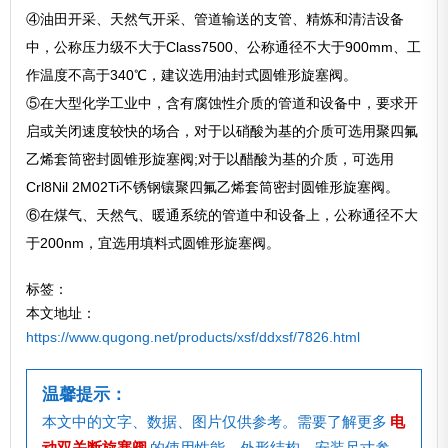
④油田开采、天然气开采、管道输送的支管、精炼和清洁设备
中，公称压力级不大于Class7500、公称通径不大于900mm、工
作温度不高于340℃，建议选用油封式圆锥形旋塞阀。
⑤在大型化学工业中，含有腐蚀性介质的管道和设备中，要求开
启或关闭速度较快的场合，对于以硝酸为基的介质可选用聚四氟
乙烯套筒密封圆锥形旋塞阀;对于以醋酸为基的介质，可选用
Crl8Nil 2M02Ti不锈钢镶聚四氟乙烯套筒密封圆锥形旋塞阀。
⑥在煤气、天然气、暖通系统的管道中和设备上，公称通径不大
于200nm，宜选用填料式圆锥形旋塞阀。
标签：
本文地址：
https://www.qugong.net/products/xsf/ddxsf/7826.html
温馨提示：
本文中的文字、数据、图片仅供参考。需要了解更多
电
动双关断旋塞阀
的使用性能、外形结构、安装尺寸参