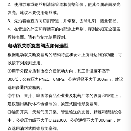
2、使用纱布或钢丝刷清除管道和切割部位，使其金属表面发光
发亮。建议不要使用钢丝绒。
3、先沿着垂直方向切割管道，并修整、去除毛刺，测量管径。
4、在管道的外面和焊接罩的内部涂上焊剂，焊剂必须完全覆盖
焊接表面。请有节制地使用焊剂。
电动双关断旋塞阀应如何选型
根据电动双关断旋塞阀的结构特点和设计上所能达到的功能，可
以按下列原则选用。
①用于分配介质和改变介质流动方向，其工作温度不高于
300℃，公称压力PN≤1、6MPa、公称通径不大于300mm，建议
选用多通路旋塞阀。
②牛奶、果汁、啤酒等食品企业业及制药厂等的设备和管道上，
建议选用奥氏体不锈钢制的，紧定式圆锥形旋塞阀。
③油田开采、天然气田开采、管道输送的支管、精炼和清洁设备
中，公称压力级不大于Class300、公称通径不大于300mm，建
议选用油封式圆锥形旋塞阀。