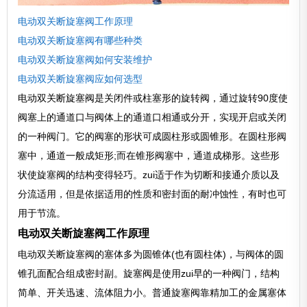
电动双关断旋塞阀工作原理
电动双关断旋塞阀有哪些种类
电动双关断旋塞阀如何安装维护
电动双关断旋塞阀应如何选型
电动双关断旋塞阀是关闭件或柱塞形的旋转阀，通过旋转90度使
阀塞上的通道口与阀体上的通道口相通或分开，实现开启或关闭
的一种阀门。它的阀塞的形状可成圆柱形或圆锥形。在圆柱形阀
塞中，通道一般成矩形;而在锥形阀塞中，通道成梯形。这些形
状使旋塞阀的结构变得轻巧。zui适于作为切断和接通介质以及
分流适用，但是依据适用的性质和密封面的耐冲蚀性，有时也可
用于节流。
电动双关断旋塞阀工作原理
电动双关断旋塞阀的塞体多为圆锥体(也有圆柱体)，与阀体的圆
锥孔面配合组成密封副。旋塞阀是使用zui早的一种阀门，结构
简单、开关迅速、流体阻力小。普通旋塞阀靠精加工的金属塞体