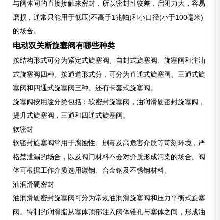
与阀体间的直接接触来密封，所以密封性较差，启闭力大，容易
磨损，通常只能用于低压(不高于1兆帕)和小口径(小于100毫米)
的场合。
电动双关断旋塞阀有哪些种类
按结构形式可分为紧定式旋塞阀、自封式旋塞阀、旋塞阀和注油
式旋塞阀四种。按通道形式分，可分为直通式旋塞阀、三通式旋
塞阀和四通式旋塞阀三种。还有卡套式旋塞阀。
旋塞阀按用途分类包括：软密封旋塞阀，油润滑硬密封旋塞阀，
提升式旋塞阀，三通和四通式旋塞阀。
软密封
软密封旋塞阀常用于腐蚀性、剧毒及高危害介质等苛刻环境，严
格禁泄漏的场合，以及阀门材料不会对介质形成污染的场合。阀
体可根据工作介质选用碳钢、合金钢及不锈钢材料。
油润滑硬密封
油润滑硬密封旋塞阀可分为常规油润滑旋塞阀和压力平衡式旋塞
阀。特制的润滑脂从塞体顶部注入阀体锥孔与塞体之间，形成油