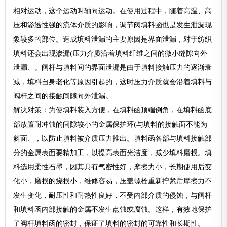
相对运动，这个运动叫轴向运动。在使用过程中，随着高温、高
压和渗透性强的流体介质的影响，调节阀填料函也是发生泄漏现
象较多的部位。造成填料泄漏的主要原因是界面泄漏，对于纺织
填料还会出现渗漏(压力介质沿着填料纤维之间的微小缝隙向外
泄漏、。阀杆与填料间的界面泄漏是由于填料接触压力的逐渐衰
减，填料自身老化等原因引起的，这时压力介质就会沿着填料与
阀杆之间的接触间隙向外泄漏。
解决对策：为使填料装入方便，在填料函顶端倒角，在填料函底
部放置耐冲蚀的间隙较小的金属保护环(与填料的接触面不能为
斜面、，以防止填料被介质压力推出。填料函各部与填料接触部
分的金属表面要精加工，以提高表面光洁度，减少填料磨损。填
料选用柔性石墨，因其具有气密性好，摩擦力小，长期使用后变
化小，磨损的烧损小，维修容易，压盖螺栓重新拧紧后摩擦力不
发生变化，耐压性和耐热性良好，不受内部介质的侵蚀，与阀杆
和填料函内部接触的金属不发生点蚀或腐蚀。这样，有效地保护
了阀杆填料函的密封，保证了填料的密封的可靠性和长期性。