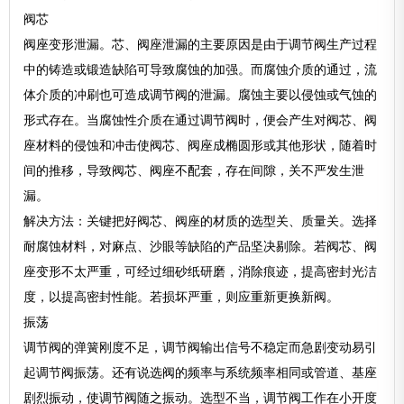
阀芯
阀座变形泄漏。芯、阀座泄漏的主要原因是由于调节阀生产过程
中的铸造或锻造缺陷可导致腐蚀的加强。而腐蚀介质的通过，流
体介质的冲刷也可造成调节阀的泄漏。腐蚀主要以侵蚀或气蚀的
形式存在。当腐蚀性介质在通过调节阀时，便会产生对阀芯、阀
座材料的侵蚀和冲击使阀芯、阀座成椭圆形或其他形状，随着时
间的推移，导致阀芯、阀座不配套，存在间隙，关不严发生泄
漏。
解决方法：关键把好阀芯、阀座的材质的选型关、质量关。选择
耐腐蚀材料，对麻点、沙眼等缺陷的产品坚决剔除。若阀芯、阀
座变形不太严重，可经过细砂纸研磨，消除痕迹，提高密封光洁
度，以提高密封性能。若损坏严重，则应重新更换新阀。
振荡
调节阀的弹簧刚度不足，调节阀输出信号不稳定而急剧变动易引
起调节阀振荡。还有说选阀的频率与系统频率相同或管道、基座
剧烈振动，使调节阀随之振动。选型不当，调节阀工作在小开度