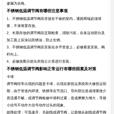
渗漏为合格。
不锈钢低温调节阀有哪些注意事项
1、不锈钢低温调节阀应存放在干燥的室内，通路两端必须堵
塞，不准堆置存放。
2、长期存放的调节阀应定期检查，清除污垢，在各运动部分及
加工面上应涂以防锈油，防止生锈。
3、不锈钢低温调节阀应安装在水平管道上，必修垂直安装。阀
杆向上。
4、必修按图示箭头所指士介质进行安装。
不锈钢低温调节阀影响正常运行有哪些因素及对策
卡堵
调节阀经常出现的问题是卡堵，出现在新投运系统和大修投运初
期，由于管道内焊渣、铁锈等在节流口、导向部位造成堵塞使介
质流通不畅，或调节阀检修中填料过紧，造成摩擦力增大，导致
小信号不动作大信号动作过头的现象。
故障处理：可迅速开、关副线或调节阀，让脏物从副线或调节阀