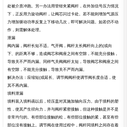
处被介质冲跑。另一办法用管钳夹紧阀杆，在外加信号压力情况
下，正反用力旋动阀杆，让阀芯闪过卡处。若不能则增加气源压
力增加驱动功率反复上下移动几次，即可解决问题。如若仍不动
作，则需解体处理。
泄漏
阀内漏，阀杆长短不适。气开阀，阀杆太长阀杆向上的(或向
下、的距离不够，造成阀芯和阀座之间有空隙，不能充分接触，
导致关不严而内漏。同样气关阀阀杆太短，导致阀芯和阀座之间
有空隙，不能充分接触，导致关不严而内漏。
解决办法：应缩短(或延长、调节阀阀杆使调节阀长度合适，使
其不再内漏。
填料泄漏
填料装入填料函以后，经压盖对其施加轴向压力。由于填料的塑
性，使其产生径向力，并与阀杆紧密接触，但这种接触是并不是
非常均匀的。有些部位接触的松，有些部位接触的紧，甚至有些
部位没有接触上。调节阀在使用过程中，阀杆同填料之间存在着