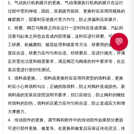
1、气动执行机构膜片的更换。气动薄膜执行机构的膜片在运行
过程中受到伸缩，因此，容易疲劳损坏。更换时应采用同规格的
橡胶膜片，固紧时应使膜片受力均匀，防止泄漏和压坏膜片。
2、研磨。阀芯与阀座之间在运行一定时间后造成泄漏，汽缸的
活塞与缸体之间也会造成内部泄漏，这时应进行研磨。可进行手
💬
工研磨、机械磨削、镀层处理和镶套等方法，研磨用的金刚砂粒
度应合适，研磨力应均匀和合适。经研磨后，应进行抛光，并满
足所需光洁度和精度要求，满足阀芯与阀座的对中要求等，在总
装后需进行密封性测试。
3、填料函更换。。填料函更换时应采用同类型的填料函，更换
时应小心将填料勾出，正确拆除填料，防止对阀杆造成损伤。新
填料函的安装应按照说明书要求，切口应错位，防止阀杆的螺纹
对填料的刮伤，填料的压紧力应均匀和合适，防止造成应力和增
大摩擦力。
4、传动部件的更换。调节阀和附件中的传动部件如果部分磨损
可进行部件更换、修复等。在更换和修复后应保证传动灵活，传