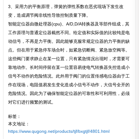
3、采用力的平衡原理，弹簧的弹性系数在恶劣现场下发生改
变，造成调节阀非线性导致控制质量下降。
智能定位器由微处理器(cpu)、A/D,D/A转换器及等部件组成，其
工作原理与普通定位器截然不同。给定值和实际值的比较纯是电
动信号，不再是力平衡。因此能够克服常规定位器的力平衡的缺
点。但在用于紧急停车场合时，如紧急切断阀、紧急放空阀等。
这些阀门要求静止在某一位置，只有紧急情况出现时，才需要可
靠地动作。长时间停留在某一位置容易使电气转换器失控造成小
信号不动作的危险情况。此外用于阀门的位置传感电位器由于工
作在现场，电阻值易发生变化造成小信号不动作，大信号全开的
危险情况。因此为了确保智能定位器的可靠性和可利用性，必须
对它们进行频繁的测试。
标签：
本文地址：
https://www.qugong.net/products/tjf/bxgtjf/4801.html