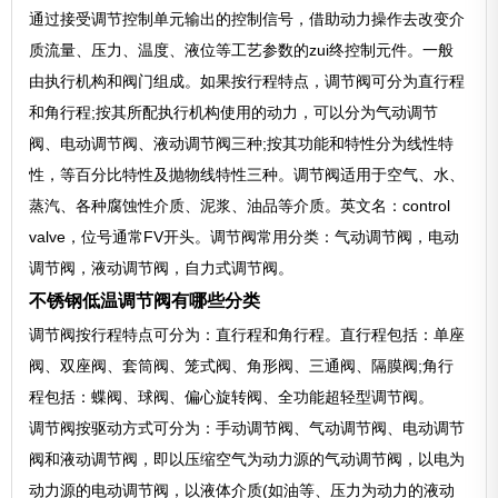
通过接受调节控制单元输出的控制信号，借助动力操作去改变介
质流量、压力、温度、液位等工艺参数的zui终控制元件。一般
由执行机构和阀门组成。如果按行程特点，调节阀可分为直行程
和角行程;按其所配执行机构使用的动力，可以分为气动调节
阀、电动调节阀、液动调节阀三种;按其功能和特性分为线性特
性，等百分比特性及抛物线特性三种。调节阀适用于空气、水、
蒸汽、各种腐蚀性介质、泥浆、油品等介质。英文名：control
valve，位号通常FV开头。调节阀常用分类：气动调节阀，电动
调节阀，液动调节阀，自力式调节阀。
不锈钢低温调节阀有哪些分类
调节阀按行程特点可分为：直行程和角行程。直行程包括：单座
阀、双座阀、套筒阀、笼式阀、角形阀、三通阀、隔膜阀;角行
程包括：蝶阀、球阀、偏心旋转阀、全功能超轻型调节阀。
调节阀按驱动方式可分为：手动调节阀、气动调节阀、电动调节
阀和液动调节阀，即以压缩空气为动力源的气动调节阀，以电为
动力源的电动调节阀，以液体介质(如油等、压力为动力的液动