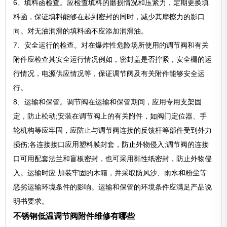
6、填料函检查。应检查填料的磨损情况和压紧力，定期更换填
料函，保证填料能够在起到密封的同时，减少其摩擦力的影口
向。对无油润滑的填料函不应添加润滑油。
7、安全运行的检查。对在爆炸性危险场所使用的调节阀和有关
附件应检查其安全运行情况例如，密封盖是否拧紧，安全栅的运
行情况，电源供应情况等，保证调节阀及有关附件能够安全运
行。
8、运输和保管。调节阀在运输和保管期间，应用专用支架固
定，防止松动;安装在调节阀上的有关附件，如阀门定位器、手
轮机构等应牢固，应防止与调节阀连接的反馈杆等部件受到外力
损伤;各连接接口应用塑料膜封套，防止外物侵入;调节阀的连接
口可用配套法兰和盲板密封，也可采用黏性纸密封，防止外物侵
入。运输时应 加装牢固的木箱，并采取防风沙、雨水和粉尘等
恶劣运输环境条件的影响。运输和保管的环境条件应满足产品说
明书要求。
不锈钢低温调节阀附件维修有哪些