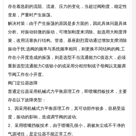
存在着急剧的流阻、流速、压力的变化，当超过阀刚度，稳定性
变差，严重时产生振荡。
解决对策：由于产生振荡的原因是多方面的，因此具体问题具体
分析。对振动轻微的振动，可增加刚度来消除。如选用大刚度弹
簧，改用活塞执行结构。管道、基座剧烈震动通过增加支撑消除
振动干扰;选阀的频率与系统频率相同，则更换不同结构的阀;工
作在小开度造成的振荡，则是选型不当流通能力C值选大，必须
重新选型流通能力C值较小的或采用分程控制或子母阀以克服调
节阀工作在小开度。
阀门定位器故障
普通定位器采用机械式力平衡原理工作，即喷嘴挡板技术，主要
存在以下故障类型：
1、因采用机械式力平衡原理工作，其可动部件较多，容易受温
度，振动的影响，造成调节阀的波动;
2、采用喷嘴挡板技术，由于喷嘴孔很小，易被灰尘或不干净的
气源堵住，是定位器不能正常工作;