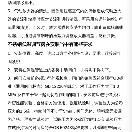
动间隙尽量小。
5、气动放大器的清洗。因仪用压缩空气内的污物造成气动放大
器的节流孔堵塞时应对节流孔进行清洗，可采用合适的钢丝进行
疏通和清洗。回装时，放大器膜片应受力均匀，防止造成堵塞或
泄漏。可通过调节钢珠的压紧力调整放大器增益，防止共振。
不锈钢低温调节阀在安装当中有哪些要求
1、安装位置、高度、进出口方向必须符合设计要求，连接应牢
固紧密。
2、安装在保温管道上的各类手动阀门，手柄均不得向下。
3、阀门安装前必须进行外观检查，阀门的铭牌应符合现行GB标
准《通用阀门标志》GB 12220的规定。对于工作压力大于1.0
MPa 及在主干管上起到切断作用的阀门，安装前应进行强度和
严密性能试验，合格后方准使用。强度试验时，试验压力为公称
压力的1.5倍，持续时间不少于5min，阀门壳体、填料应无渗漏
为合格。严密性试验时，试验压力为公称压力的1.1倍;试验压力
在试验持续的时间应符合GB 50243标准要求，以阀瓣密封面无