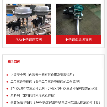
阀
不锈钢低温调节阀
不锈钢风量调节阀
相关阅读
●
内装安全阀（内装安全阀有何作用及安装说明）
●
二位三通电磁阀（关于二位三通电磁阀的工作原理）
●
J747X/J647X三通排泥阀（J747X/J647X三通排泥阀制造的标准规范）
●
浆料阀（浆料阀结构形式及特征）
●
夹套保温呼吸阀（JAV-I夹套保温呼吸阀适用范围及排放如何计算）