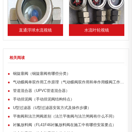
浮球水流视镜
水流叶轮视镜
水流指示
相关阅读
●
铜旋塞阀（铜旋塞阀有哪些分类）
●
气动蝶阀单双作用工作原理（气动蝶阀双作用和单作用蝶阀工作原理）
●
管道混合器（UPVC管道混合器）
●
手动排泥阀（手动排泥阀结构特点）
●
U型过滤器（U型过滤器安装方式及操作步骤）
●
平衡阀和法兰闸阀差别（法兰平衡阀与法兰闸阀有什么不同）
●
衬氟放料阀（FL41F46衬氟放料阀在施工中有哪些安装要点）