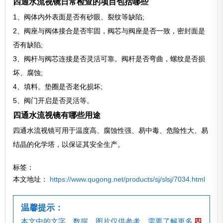
四通水流视镜日常检查的项目包括哪些
1、阀体内外表面是否有砂眼、裂纹等缺陷;
2、阀座与阀体接合是否牢固，阀芯与阀座是否一致，密封面是
否有缺陷;
3、阀杆与阀芯连接是否灵活可靠。阀杆是否弯曲，螺纹是否损
坏、腐蚀;
4、填料。垫圈是否老化损坏;
5、阀门开启是否灵活等。
四通水流视镜有哪些用途
四通水流视镜可用于温度高、腐蚀性强、易中毒、危险性大、易
结晶的化学塔，以保证其安全生产。
标签：
本文地址：
https://www.qugong.net/products/sj/slsj/7034.html
温馨提示：
本文中的文字、数据、图片仅供参考。需要了解更多
四