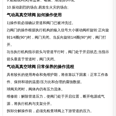
9.船舶或码头(有盐雾、霉菌、潮湿)的环境;
10.振动剧烈的场合;易发生火灾的场合;
气动高真空球阀 如何操作使用
1)操作前必须确认管道和阀门已被冲洗过。
2)阀门的操作根据执行机构的输入信号大小驱动阀杆旋转:正向旋
转1/4圈(90°)时，阀门关闭。当反向旋转1/4圈(90°)时，阀门打
开。
3)当执行机构指示箭头与管道平行时，阀门处于开启状态;当指示
箭头垂直于管道时，阀门关闭。
气动高真空球阀 日常保养的操作流程
具有较长的使用寿命和免维护期，将依靠以下因素：正常工作条
件、保持和谐的温度/压力比和合理的腐蚀数据。
球阀关闭时，阀体内仍有压力流体。
维修前：解除管道压力，使阀门处于开启位置，断开电源或气
源，将执行机构与支架分开。
拆卸分解操作前，必须先检查球阀上下游管道的压力。