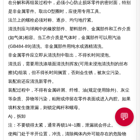
在分解和再组装过程中，必须小心防止损坏零件的密封面，特别
是非金属零件。取出O型圈时，应使用专用工具。
法兰上的螺栓必须对称、逐步、均匀地拧紧。
清洗剂应与球阀中的橡胶部件、塑料部件、金属部件和工作介质
(如气体)相容。当工作介质是气体时，金属部件可以用汽油
(GB484-89)清洗。非金属部件用纯水或酒精清洗。
非金属零件应立即从清洗剂中取出，不得长时间浸泡。
清洗后，需要用洗涤墙面清洗剂挥发(可用未浸泡清洗剂的丝布
擦拭)组装，但不得长时间搁置，否则会生锈，被灰尘污染。
装配前还应清洗新零件。
装配过程中，不得有金属碎屑、纤维、油(规定使用除外)、灰尘
等杂质、异物等污染，粘附或停留在零件表面或进入内腔。如果
填料发生微泄漏，则锁定阀杆和螺母。
💬
A)，拆卸
注：不要锁得太紧，通常再锁1/4~1圈，泄漏就会停止。
使阀门处于半开位置，冲洗，清除阀体内外可能存在的危险物