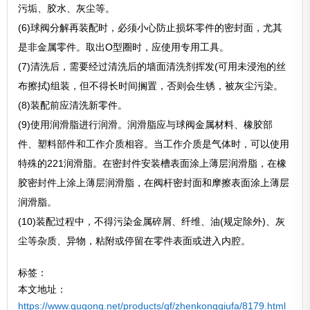
污垢、胶水、灰尘等。
(6)球阀分解再装配时，必须小心防止损坏零件的密封面，尤其
是非金属零件。取出O型圈时，应使用专用工具。
(7)清洗后，需要经过清洗后的墙面清洗剂挥发(可用未浸泡的丝
布擦拭)组装，但不得长时间搁置，否则会生锈，被灰尘污染。
(8)装配前应清洗新零件。
(9)使用润滑脂进行润滑。润滑脂应与球阀金属材料、橡胶部
件、塑料部件和工作介质相容。当工作介质是气体时，可以使用
特殊的221润滑脂。在密封件安装槽表面涂上薄层润滑脂，在橡
胶密封件上涂上薄层润滑脂，在阀杆密封面和摩擦表面涂上薄层
润滑脂。
(10)装配过程中，不得污染金属碎屑、纤维、油(规定除外)、灰
尘等杂质、异物，粘附或停留在零件表面或进入内腔。
标签：
本文地址：
https://www.qugong.net/products/qf/zhenkongqiufa/8179.html