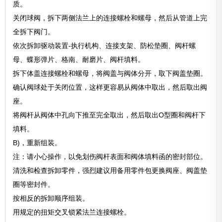
质。
关闭球阀，拆下两侧法兰上的连接螺栓和螺母，然后从管道上完
全拆下阀门。
依次拆卸驱动装置-执行机构、连接支架、防松垫圈、阀杆螺
母、蝶形弹片、格南、耐磨片、阀杆填料。
拆下体盖连接螺栓和螺母，将阀盖与阀体分开，取下阀盖垫圈。
确认阀球处于关闭位置，这样更容易从阀体中取出，然后取出阀
座。
将阀杆从阀体中孔向下推至完全取出，然后取出O型圈和阀杆下
填料。
B)，重新组装。
注：请小心操作，以免划伤阀杆表面和阀体填料函的密封部位。
清洗和检查拆卸零件，强烈建议用备用零件包更换阀座、阀盖垫
圈等密封件。
按相反的拆卸顺序组装。
用规定的扭矩交叉锁紧法兰连接螺栓。