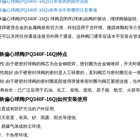
偏心球阀(PQ340F-16Q)日常保养的操作流程
偏心球阀(PQ340F-16Q)保养当中有哪些注意事项
偏心球阀(PQ340F-16Q) 球阀启闭件(球体)由阀杆驱动，绕球阀轴
堆焊硬质合金的金属阀座剪切力强，特别适用于含纤维、微固体颗粒等介
还可以关闭任何通道连接另外两个通道。这种阀门通常应该水平安装在管
偏心球阀(PQ340F-16Q)特点
磨性;由于硬密封球阀的阀芯为合金钢喷焊，密封圈为合金钢堆焊，开关时硬密
封性能好;由于硬密封球阀的密封是人工研磨的，直到阀芯与密封圈完全一
关轻;由于硬密封球阀的密封圈底部使用弹簧将密封圈与阀芯紧密连接，当
用寿命长：已广泛应用于石油、化工、发电、造纸、原子能、航空、火箭
铁偏心球阀(PQ340F-16Q)如何安装使用
内装置或有防护方法的户外应用;
外露天装置，有风、砂、雨露、阳光等侵蚀;
、易爆气体或粉尘环境;
带、干热带环境;