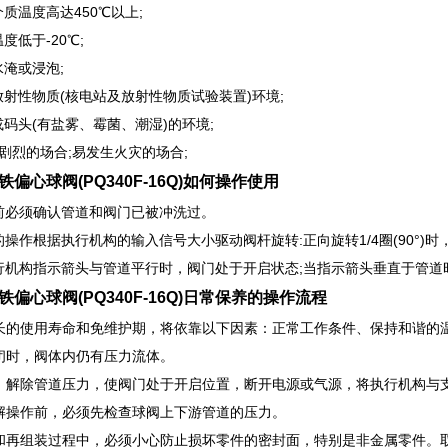
介质温度高达450℃以上;
温度低于-20℃;
水淹或浸泡;
放射性物质(核电站及放射性物质试验装置)环境;
或码头(有盐雾、霉菌、潮湿)的环境;
动剧烈的场合;易发生火灾的场合;
铁偏心球阀(PQ340F-16Q)如何操作使用
作前必须确认管道和阀门已被冲洗过。
的操作根据执行机构的输入信号大小驱动阀杆旋转:正向旋转1/4圈(90°)时
执行机构指示箭头与管道平行时，阀门处于开启状态;当指示箭头垂直于管道
铁偏心球阀(PQ340F-16Q)日常保养的操作流程
长的使用寿命和免维护期，将依靠以下因素：正常工作条件、保持和谐的温
闭时，阀体内仍有压力流体。
：解除管道压力，使阀门处于开启位置，断开电源或气源，将执行机构与
解操作前，必须先检查球阀上下游管道的压力。
和再组装过程中，必须小心防止损坏零件的密封面，特别是非金属零件。