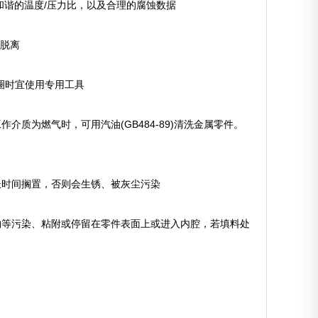
谐的温度/压力比，以及合理的腐蚀数据
架脱离
圈时宜使用专用工具
质为燃气时，可用汽油(GB484-89)清洗金属零件。
长时间搁置，否则会生锈、被灰尘污染
物等污染、粘附或停留在零件表面上或进入内腔，若填料处