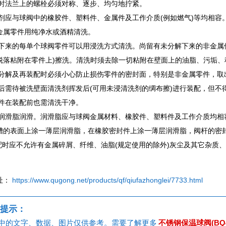
装配时法兰上的螺栓必须对称、逐步、均匀地拧紧。
洗剂应与球阀中的橡胶件、塑料件、金属件及工作介质(例如燃气)等均相容。工
金属零件用纯净水或酒精清洗。
分解下来的每单个球阀零件可以用浸洗方式清洗。尚留有未分解下来的非金
脱落粘附在零件上)擦洗。清洗时须去除一切粘附在壁面上的油脂、污垢、
球阀分解及再装配时必须小心防止损伤零件的密封面，特别是非金属零件，取
清洗后需待被洗壁面清洗剂挥发后(可用未浸清洗剂的绸布擦)进行装配，但
新零件在装配前也需清洗干净。
使用润滑脂润滑。润滑脂应与球阀金属材料、橡胶件、塑料件及工作介质均相
槽的表面上涂一薄层润滑脂，在橡胶密封件上涂一薄层润滑脂，阀杆的密
)装配时应不允许有金属碎屑、纤维、油脂(规定使用的除外)灰尘及其它杂
址：
https://www.qugong.net/products/qf/qiufazhonglei/7733.html
提示：
中的文字、数据、图片仅供参考。需要了解更多
不锈钢保温球阀(BQ4