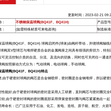
更新时间：2023-02-21 09:2
称：
不锈钢保温球阀(BQ41F、BQ41H)
产品型号
数：
(如需特殊材质可来电咨询)
制造标准
保温球阀(BQ41F、BQ41H) 球阀启闭件(球体)由阀杆带动，并绕球
型球阀其V型球芯与堆焊硬质合金的金属阀座之间具有很强的剪切力，特别
仅可灵活控制介质的合流、分流、及流向的切换，同时也可关闭任一通道
球阀按照驱动方式分为：气动球阀，电动球阀，手动球阀。
温球阀(BQ41F、BQ41H)特点
磨;由于硬密封球阀的阀芯是合金钢喷焊，密封圈是合金钢堆焊，所以硬密
：
封性能好;由于硬密封球阀的密封是采用人工研磨，直到阀芯与密封圈完全
关轻;由于硬密封球阀的密封圈底部采用弹簧使密封圈与阀芯紧紧抱在一起
用寿命长：已广泛应用于石油、化工、发电、造纸、原子能、航空、火箭