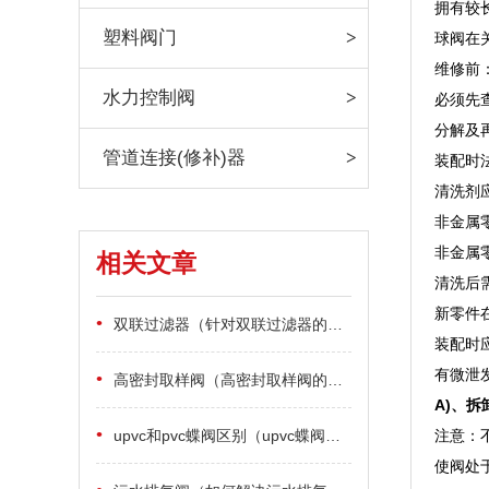
拥有较
塑料阀门
球阀在
维修前
水力控制阀
必须先
分解及
管道连接(修补)器
装配时
清洗剂
非金属
非金属
相关文章
清洗后
新零件
•
双联过滤器（针对双联过滤器的安装使用说明）
装配时
有微泄
•
高密封取样阀（高密封取样阀的应用规范）
A)、拆
•
upvc和pvc蝶阀区别（upvc蝶阀和pvc蝶阀有什么区别）
注意：
使阀处