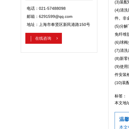
(3)
电话：021-57488098
(4)清
邮箱：6291599@qq.com
件。非
地址：上海市奉贤区新民港路150号
(5)
免纤维
在线咨询
(6)
(7)
(8)
(9)
件安装
(10
标签：
本文地
温馨
本文