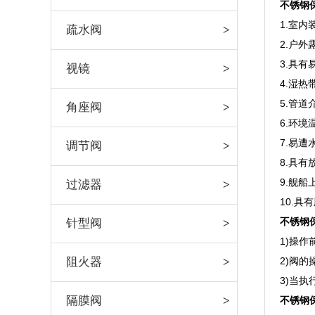
不锈钢保
1.室内
疏水阀
2.户
3.具有
视镜
4.湿热
5.管道
角座阀
6.环境
7.易遭
调节阀
8.具有
9.舰船
过滤器
10.具
不锈钢保
针型阀
1)操
阻火器
2)阀的
3)当
隔膜阀
不锈钢保