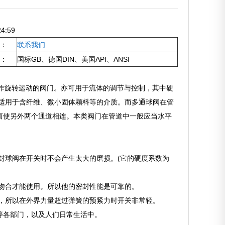
4:59
：
联系我们
：
国标GB、德国DIN、美国API、ANSI
阀轴线作旋转运动的阀门。亦可用于流体的调节与控制，其中硬
适用于含纤维、微小固体颗料等的介质。而多通球阀在管
而使另外两个通道相连。本类阀门在管道中一般应当水平
封球阀在开关时不会产生太大的磨损。(它的硬度系数为
吻合才能使用。所以他的密封性能是可靠的。
，所以在外界力量超过弹簧的预紧力时开关非常轻。
等各部门，以及人们日常生活中。