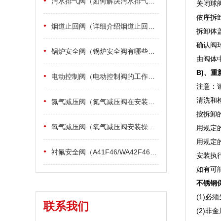
•
污水排气阀（如何解决污水排气阀里面的浮渣）
关闭球
依序拆
•
烟道止回阀（详细介绍烟道止回阀种类及安装事项）
拆卸体
确认阀
•
锅炉安全阀（锅炉安全阀有哪些详细标准）
由阀体
B)、重
•
电动控制阀（电动控制阀的工作原理）
注意：
清洗和
•
氮气减压阀（氮气减压阀在安装和维护需要注意哪些事项）
按拆卸
•
氧气减压阀（氧气减压阀安装操作和注意事项）
用规定
用规定
•
衬氟安全阀（A41F46/WA42F46衬氟安全阀适用范围）
安装执
如有可
不锈钢保
(1)
联系我们
(2)