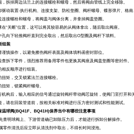
阀，拆掉两边法兰上的连接螺栓和螺母，然后将阀由管线上完全移除。
卸驱动装置-执行机构、连接支架、防松垫圈、阀杆螺母、蝶形弹片、格南
盖连接螺栓和螺母，将阀盖与阀体分离，并拿掉阀盖垫圈。
球在“关断”位置，这可以将其较容易的从阀体拿出，随后取出阀座。
中孔向下轻推阀杆直到完全取出，然后取出O型圈及阀杆下填料。
新组装
请谨慎操作，以避免擦伤阀杆表面及阀体填料函密封部位。
检查拆下零件，强烈推荐用备用零件包更换其阀座及阀盖垫圈等密封件。
的相反顺序进行组装。
的扭矩，交叉锁紧法兰连接螺栓。
的扭矩，锁紧阀杆螺母。
行机构后，输入相应的信号通过旋转阀杆带动阀芯旋转，使阀门至打开和
能，请在回装管道前，按相关标准对阀进行压力密封测试和性能测试。
温球阀(BQ41F、BQ41H)保养当中有哪些注意事项
必须先查明球阀上、下游管道确已卸除压力后，才能进行拆卸分解操作。
非金属零件清洗后应立即从清洗剂中取出，不得长时间浸泡。