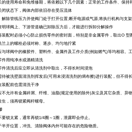
长的使用寿命和免维修期，将依赖以下几个因素：正常的工作条件、保持和
关闭状态下，阀体内部依旧存在受压流体
：解除管线压力并使阀门处于打开位置;断开电源或气源;将执行机构与支
查明球阀上、下游管道确已卸除压力后，才能进行拆卸分解操作
再装配时必须小心防止损伤零件的密封面，特别是非金属零件，取出O 型
法兰上的螺栓必须对称、逐步、均匀地拧紧
应与球阀中的橡胶件、塑料件、金属件及工作介质(例如燃气)等均相容。工作介
零件用纯净水或酒精清洗
零件清洗后应立即从清洗剂中取出，不得长时间浸泡
需待被洗壁面清洗剂挥发后(可用未浸清洗剂的绸布擦)进行装配，但不得
在装配前也需清洗干净
应不允许有金属碎屑、纤维、油脂(规定使用的除外)灰尘及其它杂质、异
发生，须再锁紧阀杆螺母。
卸
不要锁太紧，通常再锁1/4圈～1圈，泄露即会停止。
于半开位置，冲洗、清除阀体内外可能存在的危险物质。