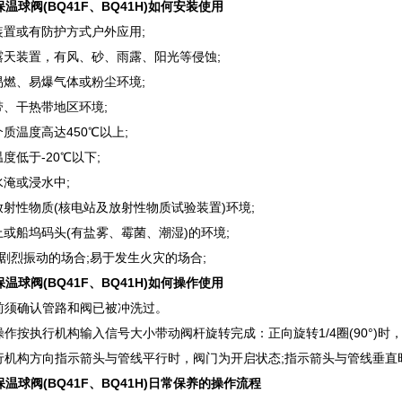
温球阀(BQ41F、BQ41H)如何安装使用
装置或有防护方式户外应用;
外露天装置，有风、砂、雨露、阳光等侵蚀;
易燃、易爆气体或粉尘环境;
带、干热带地区环境;
介质温度高达450℃以上;
温度低于-20℃以下;
水淹或浸水中;
放射性物质(核电站及放射性物质试验装置)环境;
上或船坞码头(有盐雾、霉菌、潮湿)的环境;
有剧烈振动的场合;易于发生火灾的场合;
温球阀(BQ41F、BQ41H)如何操作使用
作前须确认管路和阀已被冲洗过。
操作按执行机构输入信号大小带动阀杆旋转完成：正向旋转1/4圈(90°)时，
执行机构方向指示箭头与管线平行时，阀门为开启状态;指示箭头与管线垂
温球阀(BQ41F、BQ41H)日常保养的操作流程