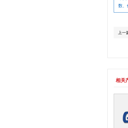
数、
上一
相关