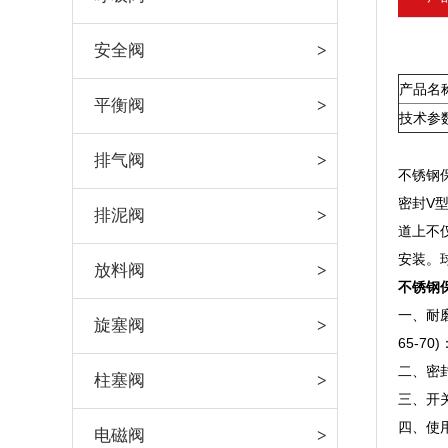
安全阀
产品名
平衡阀
技术参
排气阀
不锈钢
密封V
排泥阀
道上不
安装。
放料阀
不锈钢保
一、耐
旋塞阀
65-70)
二、密
柱塞阀
三、开
四、使
电磁阀