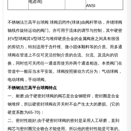
电咨询)
ANSI
不锈钢法兰高平台球阀 球阀启闭件(球体)由阀杆带动，并绕球阀
轴线作旋转运动的阀门。亦可用于流体的调节与控制，其中硬密
封V型球阀其V型球芯与堆焊硬质合金的金属阀座之间具有很强
的剪切力，特别适用于含纤维、微小固体颗料等的介质。而多通
球阀在管道上不仅可灵活控制介质的合流、分流、及流向的切
换，同时也可关闭任一通道而使另外两个通道相连。本类阀门在
管道中一般应当水平安装。球阀按照驱动方式分为：气动球阀，
电动球阀，手动球阀。
不锈钢法兰高平台球阀特点
一、耐磨;由于硬密封球阀的阀芯是合金钢喷焊，密封圈是合金
钢堆焊，所以硬密封球阀在开关时不会产生太大的磨损。(它的
硬度系数为65-70)：
二、密封性能好;由于硬密封球阀的密封是采用人工研磨，直到
阀芯与密封圈完全吻合才能使用。所以他的密封性能是可靠的。