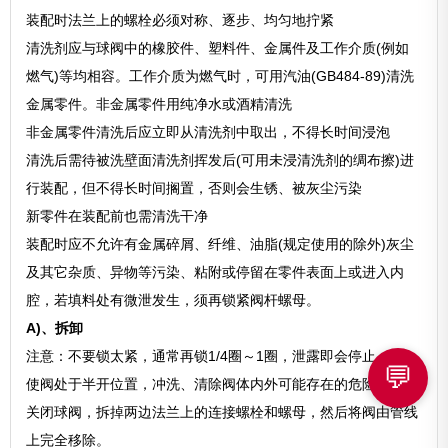
装配时法兰上的螺栓必须对称、逐步、均匀地拧紧
清洗剂应与球阀中的橡胶件、塑料件、金属件及工作介质(例如
燃气)等均相容。工作介质为燃气时，可用汽油(GB484-89)清洗
金属零件。非金属零件用纯净水或酒精清洗
非金属零件清洗后应立即从清洗剂中取出，不得长时间浸泡
清洗后需待被洗壁面清洗剂挥发后(可用未浸清洗剂的绸布擦)进
行装配，但不得长时间搁置，否则会生锈、被灰尘污染
新零件在装配前也需清洗干净
装配时应不允许有金属碎屑、纤维、油脂(规定使用的除外)灰尘
及其它杂质、异物等污染、粘附或停留在零件表面上或进入内
腔，若填料处有微泄发生，须再锁紧阀杆螺母。
A)、拆卸
注意：不要锁太紧，通常再锁1/4圈～1圈，泄露即会停止。
💬
使阀处于半开位置，冲洗、清除阀体内外可能存在的危险物质。
关闭球阀，拆掉两边法兰上的连接螺栓和螺母，然后将阀由管线
上完全移除。