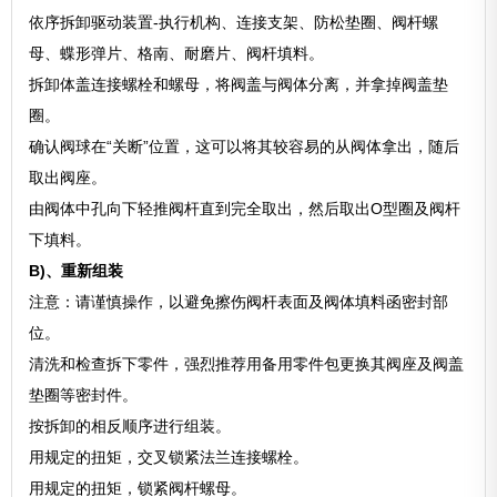
依序拆卸驱动装置-执行机构、连接支架、防松垫圈、阀杆螺
母、蝶形弹片、格南、耐磨片、阀杆填料。
拆卸体盖连接螺栓和螺母，将阀盖与阀体分离，并拿掉阀盖垫
圈。
确认阀球在“关断”位置，这可以将其较容易的从阀体拿出，随后
取出阀座。
由阀体中孔向下轻推阀杆直到完全取出，然后取出O型圈及阀杆
下填料。
B)、重新组装
注意：请谨慎操作，以避免擦伤阀杆表面及阀体填料函密封部
位。
清洗和检查拆下零件，强烈推荐用备用零件包更换其阀座及阀盖
垫圈等密封件。
按拆卸的相反顺序进行组装。
用规定的扭矩，交叉锁紧法兰连接螺栓。
用规定的扭矩，锁紧阀杆螺母。