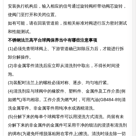
安装执行机构后，输入相应的信号通过旋转阀杆带动阀芯旋转，
使阀门至打开和关闭位置。
如有可能，请在回装管道前，按相关标准对阀进行压力密封测试
和性能测试。
不锈钢法兰高平台球阀保养当中有哪些注意事项
(1)必须先查明球阀上、下游管道确已卸除压力后，才能进行拆
卸分解操作。
(2)非金属零件清洗后应立即从清洗剂中取出，不得长时间浸
泡。
(3)装配时法兰上的螺栓必须对称、逐步、均匀地拧紧。
(4)清洗剂应与球阀中的橡胶件、塑料件、金属件及工作介质(例
如燃气)等均相容。工作介质为燃气时，可用汽油(GB484-89)清
洗金属零件。非金属零件用纯净水或酒精清洗。
(5)分解下来的每单个球阀零件可以用浸洗方式清洗。尚留有未
分解下来的非金属件的金属件可采用干净的细洁的浸渍有清洗剂
的绸布(为避免纤维脱落粘附在零件上)擦洗。清洗时须去除一切