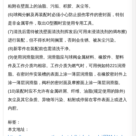
粘附在壁面上的油脂、污垢、积胶、灰尘等。
(6)球阀分解及再装配时必须小心防止损伤零件的密封面，特别
是非金属零件，取出O型圈时宜使用专用工具。
(7)清洗后需待被洗壁面清洗剂挥发后(可用未浸清洗剂的绸布擦)
进行装配，但不得长时间搁置，否则会生锈、被灰尘污染。
(8)新零件在装配前也需清洗干净。
(9)使用润滑脂润滑。润滑脂应与球阀金属材料、橡胶件、塑料
件及工作介质均相容。工作介质为燃气时，可用例如特221润滑
脂。在密封件安装槽的表面上涂一薄层润滑脂，在橡胶密封件上
涂一薄层润滑脂，阀杆的密封面及摩擦面上涂一薄层润滑脂。
(10)装配时应不允许有金属碎屑、纤维、油脂(规定使用的除外)
灰尘及其它杂质、异物等污染、粘附或停留在零件表面上或进入
内腔。
标签：
本文地址：