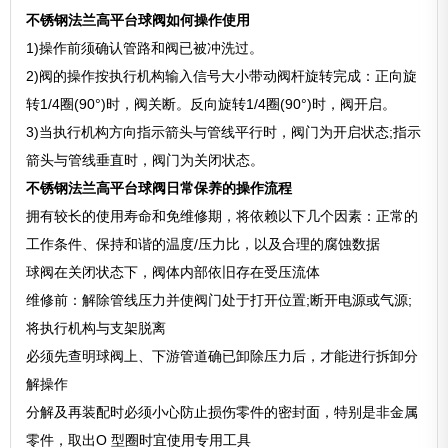
不锈钢法兰高平台球阀如何操作使用
1)操作前须确认管路和阀已被冲洗过。
2)阀的操作按执行机构输入信号大小带动阀杆旋转完成：正向旋
转1/4圈(90°)时，阀关断。反向旋转1/4圈(90°)时，阀开启。
3)当执行机构方向指示箭头与管线平行时，阀门为开启状态;指示
箭头与管线垂直时，阀门为关闭状态。
不锈钢法兰高平台球阀日常保养的操作流程
拥有较长的使用寿命和免维修期，将依赖以下几个因素：正常的
工作条件、保持和谐的温度/压力比，以及合理的腐蚀数据
球阀在关闭状态下，阀体内部依旧存在受压流体
维修前：解除管线压力并使阀门处于打开位置;断开电源或气源;
将执行机构与支架脱离
必须先查明球阀上、下游管道确已卸除压力后，才能进行拆卸分
解操作
分解及再装配时必须小心防止损伤零件的密封面，特别是非金属
零件，取出O 型圈时宜使用专用工具