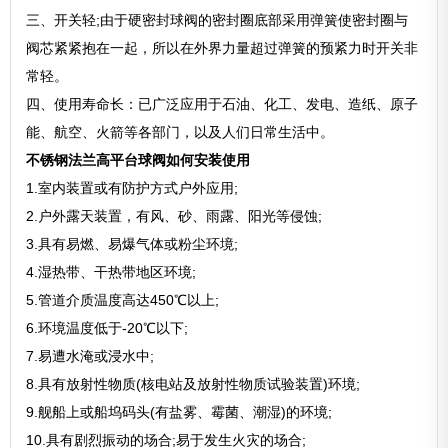
三、开关轻;由于硬密封球阀的密封圈底部采用弹簧使密封圈与
阀芯紧紧抱在一起，所以在外界力量超过弹簧的预紧力时开关非
常轻。
四、使用寿命长：已广泛应用于石油、化工、发电、造纸、原子
能、航空、火箭等各部门，以及人们日常生活中。
不锈钢法兰高平台球阀如何安装使用
1.室内装置或有防护方式户外应用;
2.户外露天装置，有风、砂、雨露、阳光等侵蚀;
3.具有易燃、易爆气体或粉尘环境;
4.湿热带、干热带地区环境;
5.管道介质温度高达450℃以上;
6.环境温度低于-20℃以下;
7.易遭水淹或浸水中;
8.具有放射性物质(核电站及放射性物质试验装置)环境;
9.舰船上或船坞码头(有盐雾、霉菌、潮湿)的环境;
10.具有剧烈振动的场合;易于发生火灾的场合;