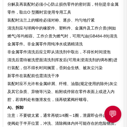
分解及再装配时必须小心防止损伤零件的密封面，特别是非金属
零件，取出O 型圈时宜使用专用工具
装配时法兰上的螺栓必须对称、逐步、均匀地拧紧
清洗剂应与球阀中的橡胶件、塑料件、金属件及工作介质(例如
燃气)等均相容。工作介质为燃气时，可用汽油(GB484-89)清洗
金属零件。非金属零件用纯净水或酒精清洗
非金属零件清洗后应立即从清洗剂中取出，不得长时间浸泡
清洗后需待被洗壁面清洗剂挥发后(可用未浸清洗剂的绸布擦)进
行装配，但不得长时间搁置，否则会生锈、被灰尘污染
新零件在装配前也需清洗干净
装配时应不允许有金属碎屑、纤维、油脂(规定使用的除外)灰尘
及其它杂质、异物等污染、粘附或停留在零件表面上或进入内
腔，若填料处有微泄发生，须再锁紧阀杆螺母。
A)、拆卸
💬
注意：不要锁太紧，通常再锁1/4圈～1圈，泄露即会停止。
使阀处于半开位置，冲洗、清除阀体内外可能存在的危险物质。