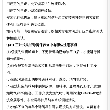
用规定的扭矩，交叉锁紧法兰连接螺栓。
用规定的扭矩，锁紧阀杆螺母。
安装执行机构后，输入相应的信号通过旋转阀杆带动阀芯旋转，
使阀门至打开和关闭位置。
如有可能，请在回装管道前，按相关标准对阀进行压力密封测试
和性能测试。
Q41F三片式法兰球阀保养当中有哪些注意事项
(1)必须先查明球阀上、下游管道确已卸除压力后，才能进行拆
卸分解操作。
(2)非金属零件清洗后应立即从清洗剂中取出，不得长时间浸
泡。
(3)装配时法兰上的螺栓必须对称、逐步、均匀地拧紧。
(4)清洗剂应与球阀中的橡胶件、塑料件、金属件及工作介质(例
如燃气)等均相容。工作介质为燃气时，可用汽油(GB484-89)清
洗金属零件。非金属零件用纯净水或酒精清洗。
(5)分解下来的每单个球阀零件可以用浸洗方式清洗。尚留有未