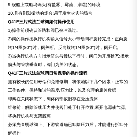
9.舰船上或船坞码头(有盐雾、霉菌、潮湿)的环境;
10.具有剧烈振动的场合;易于发生火灾的场合;
Q41F三片式法兰球阀如何操作使用
1)操作前须确认管路和阀已被冲洗过。
2)阀的操作按执行机构输入信号大小带动阀杆旋转完成：正向旋
转1/4圈(90°)时，阀关断。反向旋转1/4圈(90°)时，阀开启。
3)当执行机构方向指示箭头与管线平行时，阀门为开启状态;指示
箭头与管线垂直时，阀门为关闭状态。
Q41F三片式法兰球阀日常保养的操作流程
拥有较长的使用寿命和免维修期，将依赖以下几个因素：正常的
工作条件、保持和谐的温度/压力比，以及合理的腐蚀数据
球阀在关闭状态下，阀体内部依旧存在受压流体
维修前：解除管线压力并使阀门处于打开位置;断开电源或气源;
将执行机构与支架脱离
必须先查明球阀上、下游管道确已卸除压力后，才能进行拆卸分
解操作