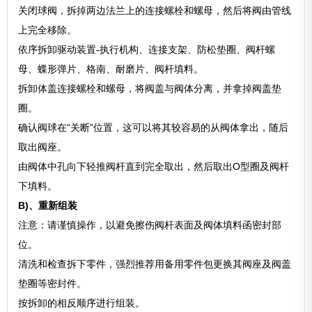
关闭球阀，拆掉两边法兰上的连接螺栓和螺母，然后将阀由管线
上完全移除。
依序拆卸驱动装置-执行机构、连接支架、防松垫圈、阀杆螺
母、蝶形弹片、格南、耐磨片、阀杆填料。
拆卸体盖连接螺栓和螺母，将阀盖与阀体分离，并拿掉阀盖垫
圈。
确认阀球在“关断”位置，这可以将其较容易的从阀体拿出，随后
取出阀座。
由阀体中孔向下轻推阀杆直到完全取出，然后取出O型圈及阀杆
下填料。
B)、重新组装
注意：请谨慎操作，以避免擦伤阀杆表面及阀体填料函密封部
位。
清洗和检查拆下零件，强烈推荐用备用零件包更换其阀座及阀盖
垫圈等密封件。
按拆卸的相反顺序进行组装。