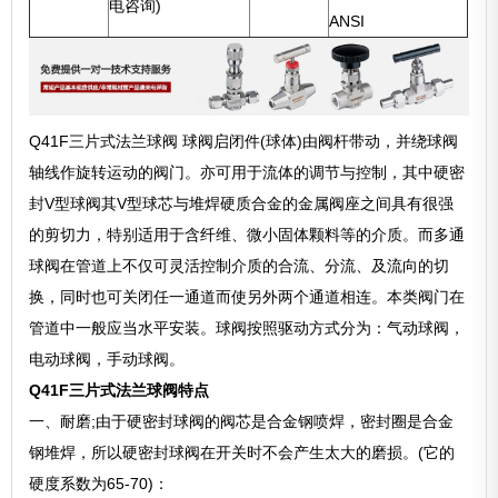
电咨询)
ANSI
Q41F三片式法兰球阀 球阀启闭件(球体)由阀杆带动，并绕球阀
轴线作旋转运动的阀门。亦可用于流体的调节与控制，其中硬密
封V型球阀其V型球芯与堆焊硬质合金的金属阀座之间具有很强
的剪切力，特别适用于含纤维、微小固体颗料等的介质。而多通
球阀在管道上不仅可灵活控制介质的合流、分流、及流向的切
换，同时也可关闭任一通道而使另外两个通道相连。本类阀门在
管道中一般应当水平安装。球阀按照驱动方式分为：气动球阀，
电动球阀，手动球阀。
Q41F三片式法兰球阀特点
一、耐磨;由于硬密封球阀的阀芯是合金钢喷焊，密封圈是合金
钢堆焊，所以硬密封球阀在开关时不会产生太大的磨损。(它的
硬度系数为65-70)：