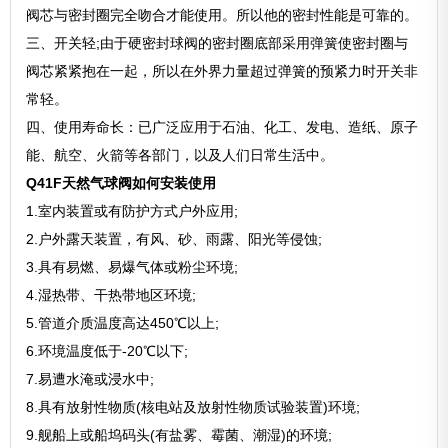
阀芯与密封圈完全吻合才能使用。所以他的密封性能是可靠的。
三、开关轻;由于硬密封球阀的密封圈底部采用弹簧使密封圈与
阀芯紧紧抱在一起，所以在外界力量超过弹簧的预紧力时开关非
常轻。
四、使用寿命长：已广泛应用于石油、化工、发电、造纸、原子
能、航空、火箭等各部门，以及人们日常生活中。
Q41F天然气球阀如何安装使用
1.室内装置或有防护方式户外应用;
2.户外露天装置，有风、砂、雨露、阳光等侵蚀;
3.具有易燃、易爆气体或粉尘环境;
4.湿热带、干热带地区环境;
5.管道介质温度高达450℃以上;
6.环境温度低于-20℃以下;
7.易遭水淹或浸水中;
8.具有放射性物质(核电站及放射性物质试验装置)环境;
9.舰船上或船坞码头(有盐雾、霉菌、潮湿)的环境;