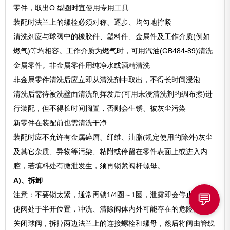
零件，取出O 型圈时宜使用专用工具
装配时法兰上的螺栓必须对称、逐步、均匀地拧紧
清洗剂应与球阀中的橡胶件、塑料件、金属件及工作介质(例如
燃气)等均相容。工作介质为燃气时，可用汽油(GB484-89)清洗
金属零件。非金属零件用纯净水或酒精清洗
非金属零件清洗后应立即从清洗剂中取出，不得长时间浸泡
清洗后需待被洗壁面清洗剂挥发后(可用未浸清洗剂的绸布擦)进
行装配，但不得长时间搁置，否则会生锈、被灰尘污染
新零件在装配前也需清洗干净
装配时应不允许有金属碎屑、纤维、油脂(规定使用的除外)灰尘
及其它杂质、异物等污染、粘附或停留在零件表面上或进入内
腔，若填料处有微泄发生，须再锁紧阀杆螺母。
A)、拆卸
注意：不要锁太紧，通常再锁1/4圈～1圈，泄露即会停止。
💬
使阀处于半开位置，冲洗、清除阀体内外可能存在的危险物质。
关闭球阀，拆掉两边法兰上的连接螺栓和螺母，然后将阀由管线