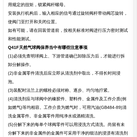
用规定的扭矩，锁紧阀杆螺母。
安装执行机构后，输入相应的信号通过旋转阀杆带动阀芯旋转，
使阀门至打开和关闭位置。
如有可能，请在回装管道前，按相关标准对阀进行压力密封测试
和性能测试。
Q41F天然气球阀保养当中有哪些注意事项
(1)必须先查明球阀上、下游管道确已卸除压力后，才能进行拆
卸分解操作。
(2)非金属零件清洗后应立即从清洗剂中取出，不得长时间浸
泡。
(3)装配时法兰上的螺栓必须对称、逐步、均匀地拧紧。
(4)清洗剂应与球阀中的橡胶件、塑料件、金属件及工作介质(例
如燃气)等均相容。工作介质为燃气时，可用汽油(GB484-89)清
洗金属零件。非金属零件用纯净水或酒精清洗。
(5)分解下来的每单个球阀零件可以用浸洗方式清洗。尚留有未
分解下来的非金属件的金属件可采用干净的细洁的浸渍有清洗剂