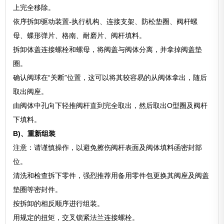
上完全移除。
依序拆卸驱动装置-执行机构、连接支架、防松垫圈、阀杆螺
母、蝶形弹片、格南、耐磨片、阀杆填料。
拆卸体盖连接螺栓和螺母，将阀盖与阀体分离，并拿掉阀盖垫
圈。
确认阀球在“关断”位置，这可以将其较容易的从阀体拿出，随后
取出阀座。
由阀体中孔向下轻推阀杆直到完全取出，然后取出O型圈及阀杆
下填料。
B)、重新组装
注意：请谨慎操作，以避免擦伤阀杆表面及阀体填料函密封部
位。
清洗和检查拆下零件，强烈推荐用备用零件包更换其阀座及阀盖
垫圈等密封件。
按拆卸的相反顺序进行组装。
用规定的扭矩，交叉锁紧法兰连接螺栓。