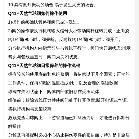
10.具有剧烈振动的场合;易于发生火灾的场合;
Q41F天然气球阀如何操作使用
1)操作前须确认管路和阀已被冲洗过。
2)阀的操作按执行机构输入信号大小带动阀杆旋转完成：正向旋
转1/4圈(90°)时，阀关断。反向旋转1/4圈(90°)时，阀开启。
3)当执行机构方向指示箭头与管线平行时，阀门为开启状态;指示
箭头与管线垂直时，阀门为关闭状态。
Q41F天然气球阀日常保养的操作流程
拥有较长的使用寿命和免维修期，将依赖以下几个因素：正常的
工作条件、保持和谐的温度/压力比，以及合理的腐蚀数据
球阀在关闭状态下，阀体内部依旧存在受压流体
维修前：解除管线压力并使阀门处于打开位置;断开电源或气源;
将执行机构与支架脱离
必须先查明球阀上、下游管道确已卸除压力后，才能进行拆卸分
解操作
分解及再装配时必须小心防止损伤零件的密封面，特别是非金属