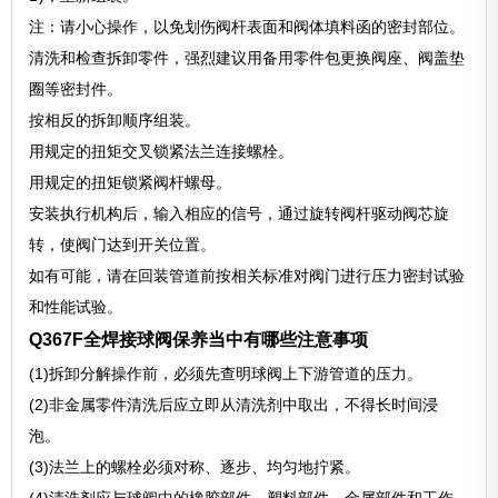
注：请小心操作，以免划伤阀杆表面和阀体填料函的密封部位。
清洗和检查拆卸零件，强烈建议用备用零件包更换阀座、阀盖垫
圈等密封件。
按相反的拆卸顺序组装。
用规定的扭矩交叉锁紧法兰连接螺栓。
用规定的扭矩锁紧阀杆螺母。
安装执行机构后，输入相应的信号，通过旋转阀杆驱动阀芯旋
转，使阀门达到开关位置。
如有可能，请在回装管道前按相关标准对阀门进行压力密封试验
和性能试验。
Q367F全焊接球阀保养当中有哪些注意事项
(1)拆卸分解操作前，必须先查明球阀上下游管道的压力。
(2)非金属零件清洗后应立即从清洗剂中取出，不得长时间浸
泡。
(3)法兰上的螺栓必须对称、逐步、均匀地拧紧。