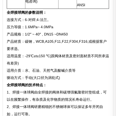
电咨询)
ANSI
全焊接球阀的参数说明：
连接方式：6-对焊;4-法兰。
压力等级：1.6MPa~ 4.0MPa
产品规格：1/2″ ~ 40″ , DN15 ~DN450
产品材质：碳钢，WCB,A105,F11,F22,F304,F316,或根据客户
要求选。
适用温度：-29℃≤t≤150 ℃(跟阀体材质及密封面材质不同所承温
有差异)
适用介质：水、石油、天然气及酸碱介质等
驱动方式：手动(大口径为涡轮式)
全焊接球阀的技术特点：
1、焊接一体球阀由全焊接的阀体和碳增强氟隆密封垫组成，可
以在频繁操作，有杂质及化学物质的情况长寿命运行。
2、焊接一体球阀研磨精细的不锈钢球体可以保证多年开闭自
如，运行可靠。