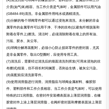
(4)清洗剂应与球阀中的橡胶部件、塑料部件、金属部件和工作
介质(如气体)相容。当工作介质是气体时，金属部件可以用汽油
(GB484-89)清洗。非金属部件用纯水或酒精清洗。
(5)分解的每个球阀零件都可以通过浸泡来清洗。未分解的非金
属零件的金属零件可以用干净、干净的丝布(以避免纤维脱落和
附着在零件上)擦洗。清洁时，必须清除附着在墙上的所有油、
污垢、胶水、灰尘等。
(6)球阀分解再装配时，必须小心防止损坏零件的密封面，尤其
是非金属零件。取出O型圈时，应使用专用工具。
(7)清洗后，需要经过清洗后的墙面清洗剂挥发(可用未浸泡的丝
布擦拭)组装，但不得长时间搁置，否则会生锈，被灰尘污染。
(8)装配前应清洗新零件。
(9)使用润滑脂进行润滑。润滑脂应与球阀金属材料、橡胶部
件、塑料部件和工作介质相容。当工作介质是气体时，可以使用
特殊的221润滑脂。在密封件安装槽表面涂上薄层润滑脂，在橡
胶密封件上涂上薄层润滑脂，在阀杆密封面和摩擦表面涂上薄层