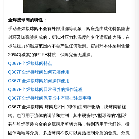
全焊接球阀的特性：
手动全焊接球阀不会有外部泄漏等现象，阀座是由碳化特氟隆密
封环及咖弹簧构成的，所以对压力和温度的变化适应能力强，在
标注压力和温度范围内不会产生任何泄滑。密封环本体采用含量
20%C(碳素)的PTFE材质，保障完全无泄漏。
Q367F全焊接球阀特点
Q367F全焊接球阀如何安装使用
Q367F全焊接球阀如何操作使用
Q367F全焊接球阀日常保养的操作流程
Q367F全焊接球阀保养当中有哪些注意事项
Q367F全焊接球阀 球阀启闭件(球体)由阀杆驱动，绕球阀轴旋
转。也可用于流体的调节和控制，其中硬密封V型球阀的V型球
芯与堆焊硬质合金的金属阀座剪切力强，特别适用于含纤维、微
固体颗粒等介质。多通球阀不仅可以灵活控制介质的合流、分流