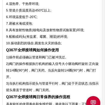
4.湿热带、干热带环境;
5.管道介质温度高达450℃以上;
6.环境温度低于-20℃;
7.易被水淹或浸泡;
8.具有放射性物质(核电站及放射性物质试验装置)环境;
9.船舶或码头(有盐雾、霉菌、潮湿)的环境;
10.振动剧烈的场合;易发生火灾的场合;
Q367F全焊接球阀如何操作使用
1)操作前必须确认管道和阀门已被冲洗过。
2)阀门的操作根据执行机构的输入信号大小驱动阀杆旋转:正向旋
转1/4圈(90°)时，阀门关闭。当反向旋转1/4圈(90°)时，阀门打
开。
3)当执行机构指示箭头与管道平行时，阀门处于开启状态;当指示
箭头垂直于管道时，阀门关闭。
Q367F全焊接球阀日常保养的操作流程
💬
具有较长的使用寿命和免维护期，将依靠以下因素：正常工作条