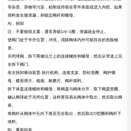
等杂质、异物等污染，粘附或停留在零件表面或进入内腔。如果
填料发生微泄漏，则锁定阀杆和螺母。
A)，拆卸
注：不要锁得太紧，通常再锁1/4~1圈，泄漏就会停止。
使阀门处于半开位置，冲洗，清除阀体内外可能存在的危险物
质。
关闭球阀，拆下两侧法兰上的连接螺栓和螺母，然后从管道上完
全拆下阀门。
依次拆卸驱动装置-执行机构、连接支架、防松垫圈、阀杆螺
母、蝶形弹片、格南、耐磨片、阀杆填料。
拆下体盖连接螺栓和螺母，将阀盖与阀体分开，取下阀盖垫圈。
确认阀球处于关闭位置，这样更容易从阀体中取出，然后取出阀
座。
将阀杆从阀体中孔向下推至完全取出，然后取出O型圈和阀杆下
填料。
B)，重新组装。