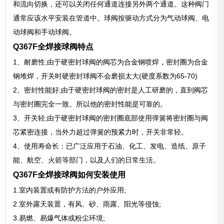
和流向切换，还可以关闭任何通道连接另外两个通道。这种阀门
通常应该水平安装在管道中。球阀按驱动方式分为气动球阀、电
动球阀和手动球阀。
Q367F全焊接球阀特点
1、耐磨性;由于硬密封球阀的阀芯为合金钢喷焊，密封圈为合金
钢堆焊，开关时硬密封球阀不会磨损太大(硬度系数为65-70)
2、密封性能好;由于硬密封球阀的密封是人工研磨的，直到阀芯
与密封圈完全一致。所以他的密封性能是可靠的。
3、开关轻;由于硬密封球阀的密封圈底部使用弹簧将密封圈与阀
芯紧密连接，当外力超过弹簧的预紧力时，开关非常轻。
4、使用寿命长：已广泛应用于石油、化工、发电、造纸、原子
能、航空、火箭等部门，以及人们的日常生活。
Q367F全焊接球阀如何安装使用
1.室内装置或有防护方法的户外应用;
2.室外露天装置，有风、砂、雨露、阳光等侵蚀;
3.易燃、易爆气体或粉尘环境;