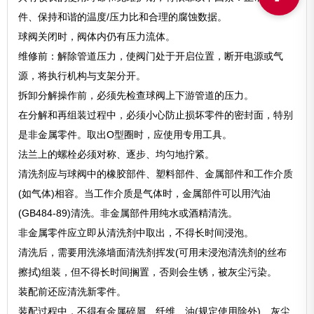
件、保持和谐的温度/压力比和合理的腐蚀数据。
球阀关闭时，阀体内仍有压力流体。
维修前：解除管道压力，使阀门处于开启位置，断开电源或气
源，将执行机构与支架分开。
拆卸分解操作前，必须先检查球阀上下游管道的压力。
在分解和再组装过程中，必须小心防止损坏零件的密封面，特别
是非金属零件。取出O型圈时，应使用专用工具。
法兰上的螺栓必须对称、逐步、均匀地拧紧。
清洗剂应与球阀中的橡胶部件、塑料部件、金属部件和工作介质
(如气体)相容。当工作介质是气体时，金属部件可以用汽油
(GB484-89)清洗。非金属部件用纯水或酒精清洗。
非金属零件应立即从清洗剂中取出，不得长时间浸泡。
清洗后，需要用洗涤墙面清洗剂挥发(可用未浸泡清洗剂的丝布
擦拭)组装，但不得长时间搁置，否则会生锈，被灰尘污染。
装配前还应清洗新零件。
装配过程中，不得有金属碎屑、纤维、油(规定使用除外)、灰尘