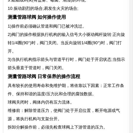
9.船舶或码头(有盐雾、霉菌、潮湿)的环境;
10.振动剧烈的场合;易发生火灾的场合;
测量管路球阀 如何操作使用
1)操作前必须确认管道和阀门已被冲洗过。
2)阀门的操作根据执行机构的输入信号大小驱动阀杆旋转:正向旋
转1/4圈(90°)时，阀门关闭。当反向旋转1/4圈(90°)时，阀门打
开。
3)当执行机构指示箭头与管道平行时，阀门处于开启状态;当指示
箭头垂直于管道时，阀门关闭。
测量管路球阀 日常保养的操作流程
具有较长的使用寿命和免维护期，将依靠以下因素：正常工作条
件、保持和谐的温度/压力比和合理的腐蚀数据。
球阀关闭时，阀体内仍有压力流体。
维修前：解除管道压力，使阀门处于开启位置，断开电源或气
源，将执行机构与支架分开。
拆卸分解操作前，必须先检查球阀上下游管道的压力。