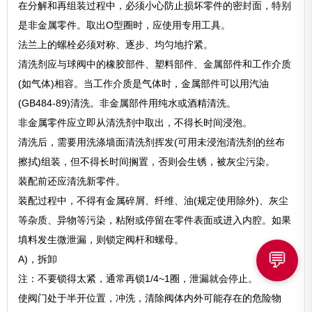
在分解和再组装过程中，必须小心防止损坏零件的密封面，特别
是非金属零件。取出O型圈时，应使用专用工具。
法兰上的螺栓必须对称、逐步、均匀地拧紧。
清洗剂应与球阀中的橡胶部件、塑料部件、金属部件和工作介质
(如气体)相容。当工作介质是气体时，金属部件可以用汽油
(GB484-89)清洗。非金属部件用纯水或酒精清洗。
非金属零件应立即从清洗剂中取出，不得长时间浸泡。
清洗后，需要用洗涤墙面清洗剂挥发(可用未浸泡清洗剂的丝布
擦拭)组装，但不得长时间搁置，否则会生锈，被灰尘污染。
装配前还应清洗新零件。
装配过程中，不得有金属碎屑、纤维、油(规定使用除外)、灰尘
等杂质、异物等污染，粘附或停留在零件表面或进入内腔。如果
填料发生微泄漏，则锁定阀杆和螺母。
💬
A)，拆卸
注：不要锁得太紧，通常再锁1/4~1圈，泄漏就会停止。
使阀门处于半开位置，冲洗，清除阀体内外可能存在的危险物