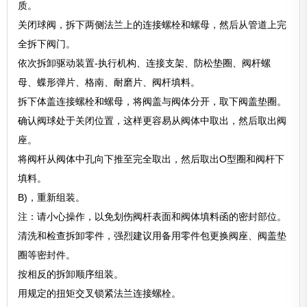
质。
关闭球阀，拆下两侧法兰上的连接螺栓和螺母，然后从管道上完
全拆下阀门。
依次拆卸驱动装置-执行机构、连接支架、防松垫圈、阀杆螺
母、蝶形弹片、格南、耐磨片、阀杆填料。
拆下体盖连接螺栓和螺母，将阀盖与阀体分开，取下阀盖垫圈。
确认阀球处于关闭位置，这样更容易从阀体中取出，然后取出阀
座。
将阀杆从阀体中孔向下推至完全取出，然后取出O型圈和阀杆下
填料。
B)，重新组装。
注：请小心操作，以免划伤阀杆表面和阀体填料函的密封部位。
清洗和检查拆卸零件，强烈建议用备用零件包更换阀座、阀盖垫
圈等密封件。
按相反的拆卸顺序组装。
用规定的扭矩交叉锁紧法兰连接螺栓。