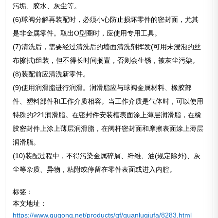
污垢、胶水、灰尘等。
(6)球阀分解再装配时，必须小心防止损坏零件的密封面，尤其
是非金属零件。取出O型圈时，应使用专用工具。
(7)清洗后，需要经过清洗后的墙面清洗剂挥发(可用未浸泡的丝
布擦拭)组装，但不得长时间搁置，否则会生锈，被灰尘污染。
(8)装配前应清洗新零件。
(9)使用润滑脂进行润滑。润滑脂应与球阀金属材料、橡胶部
件、塑料部件和工作介质相容。当工作介质是气体时，可以使用
特殊的221润滑脂。在密封件安装槽表面涂上薄层润滑脂，在橡
胶密封件上涂上薄层润滑脂，在阀杆密封面和摩擦表面涂上薄层
润滑脂。
(10)装配过程中，不得污染金属碎屑、纤维、油(规定除外)、灰
尘等杂质、异物，粘附或停留在零件表面或进入内腔。
标签：
本文地址：
https://www.qugong.net/products/qf/guanluqiufa/8283.html