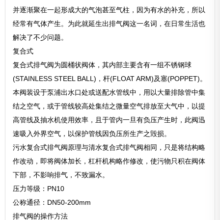
并逐渐聚在一起形成大的气泡甚至气柱，因为有水的补充，所以
经常有气体产生。为此就延生出排气阀这一名词，在日常生活也
解决了不少问题。
复合式
复合式排气阀为圆桶状阀体，其内部主要含有一组不锈钢球
(STAINLESS STEEL BALL)，杆(FLOAT ARM)及塞(POPPET)。
本阀装设于泵浦出水口处或送配水管线中，用以大量排除管中集
结之空气，或于管线较高处集结之微量空气排放至大气中，以提
高管线及抽水机使用效率，且于管内一旦有负压产生时，此阀迅
速吸入外界空气，以保护管线因负压所生产之毁损。
污水复合式排气阀原理与清水复合式排气阀相同，只是将结构略
作改动，即将阀体加长，杠杆机构略作修改，使污物只积在阀体
下部，不影响排气，不致漏水。
压力等级：PN10
公称通径：DN50-200mm
排气阀的操作方法