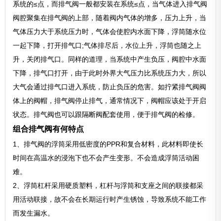
系统的≤点，而排气阀一般都安装在系统≤点，当气体进入排气阀
阀腔聚集在排气阀的上部，随着阀内气体的增多，压力上升，当
气体压力大于系统压力时，气体会使腔内水面下降，浮筒随水位
一起下降，打开排气口;气体排尽后，水位上升，浮筒也随之上
升，关闭排气口。同样的道理，当系统中产生负压，阀腔中水面
下降，排气口打开，由于此时外界大气压力比系统压力大，所以
大气会通过排气口进入系统，防止负压的危害。如拧紧排气阀阀
体上的阀帽，排气阀停止排气，通常情况下，阀帽应该处于开启
状态。排气阀也可以跟隔断阀配套使用，便于排气阀的检修。
组合排气阀有何特点
1、排气阀的浮筒采用低密度的PPR和复合材料，此材料即使长
时间在高温水的浸泡下也不会产生变形。不会造成浮筒活动困
难。
2、浮筒杠杆采用硬质塑料，杠杆与浮筒和支座之间的联接都采
用活动联接，故不会在长期运行时产生锈蚀，导致系统不能工作
而发生漏水。