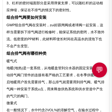
3、杠杆的密封端面部分是采用弹簧支撑，可以随杠杆的运动相
应伸缩，保证在不排气的情况下的密封性。
组合排气阀要如何安装
GWP组合排气阀在安装时，zui好跟闸阀或者球阀一起安装，这
样当需要拆下排气阀进行检修时，能保证系统的密闭，水不致外
流。低密度的PP材料，此材料即使长时间在高温水的浸泡下也
不会产生变型。
组合排气阀有哪些种类
暖气式
💬
地暖(地热)是一套系统，从地暖盘管到分水器的固定安装以及自
动排气阀门管件的连接有着严格的工艺要求，在冬季供暖时，开
启地暖用户首先需要排气，那么排气就需要用到排气阀。暖气排
气阀一种安装于系统≤点，用来释放供热系统和供水管道中产生
的气穴的阀门。
微量式
在一般情况下，水中约含2VOL%的溶解空气，在输水过程中，