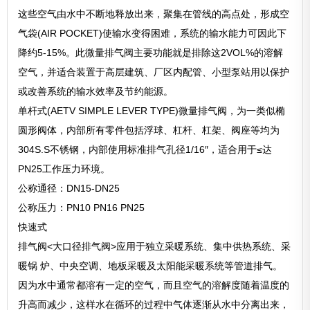
这些空气由水中不断地释放出来，聚集在管线的高点处，形成空
气袋(AIR POCKET)使输水变得困难，系统的输水能力可因此下
降约5-15%。此微量排气阀主要功能就是排除这2VOL%的溶解
空气，并适合装置于高层建筑、厂区内配管、小型泵站用以保护
或改善系统的输水效率及节约能源。
单杆式(AETV SIMPLE LEVER TYPE)微量排气阀，为一类似椭
圆形阀体，内部所有零件包括浮球、杠杆、杠架、阀座等均为
304S.S不锈钢，内部使用标准排气孔径1/16″，适合用于≤达
PN25工作压力环境。
公称通径：DN15-DN25
公称压力：PN10 PN16 PN25
快速式
排气阀<大口径排气阀>应用于独立采暖系统、集中供热系统、采
暖锅 炉、中央空调、地板采暖及太阳能采暖系统等管道排气。
因为水中通常都溶有一定的空气，而且空气的溶解度随着温度的
升高而减少，这样水在循环的过程中气体逐渐从水中分离出来，