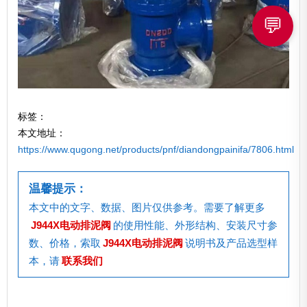
💬
标签：
本文地址：
https://www.qugong.net/products/pnf/diandongpainifa/7806.html
温馨提示：
本文中的文字、数据、图片仅供参考。需要了解更多
J944X电动排泥阀
的使用性能、外形结构、安装尺寸参
数、价格，索取
J944X电动排泥阀
说明书及产品选型样
本，请
联系我们