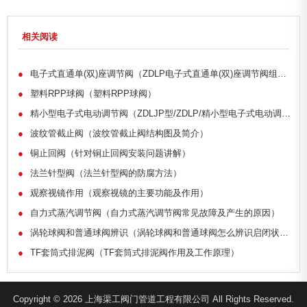
相关阅读
●
电子式直通单(双)座调节阀（ZDLP电子式直通单(双)座调节阀组成部分）
●
塑料RPP球阀（塑料RPP球阀）
●
精小型电子式电动调节阀（ZDLJP型/ZDLP/精小型电子式电动调节阀的原理）
●
波纹管截止阀（波纹管截止阀结构图及简介）
●
铜止回阀（针对铜止回阀安装问题讲解）
●
法兰针型阀（法兰针型阀的防腐方法）
●
观察视镜作用（观察视镜的主要功能及作用）
●
自力式蒸汽调节阀（自力式蒸汽调节阀常见故障及产生的原因）
●
涡轮球阀和普通球阀辨识（涡轮球阀和普通球阀怎么辨识启闭状态）
●
TF套筒式排泥阀（TF套筒式排泥阀作用及工作原理）
Copyright © 2026 上海渠工阀门管道工程有限公司 All Rights Reserved.