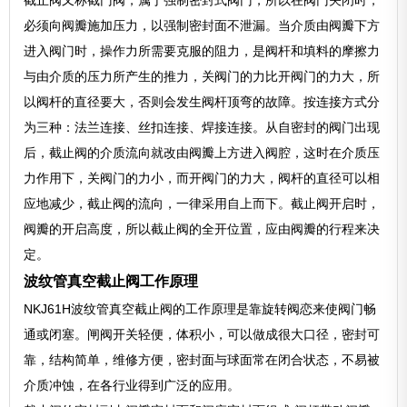
截止阀又称截门阀，属于强制密封式阀门，所以在阀门关闭时，
必须向阀瓣施加压力，以强制密封面不泄漏。当介质由阀瓣下方
进入阀门时，操作力所需要克服的阻力，是阀杆和填料的摩擦力
与由介质的压力所产生的推力，关阀门的力比开阀门的力大，所
以阀杆的直径要大，否则会发生阀杆顶弯的故障。按连接方式分
为三种：法兰连接、丝扣连接、焊接连接。从自密封的阀门出现
后，截止阀的介质流向就改由阀瓣上方进入阀腔，这时在介质压
力作用下，关阀门的力小，而开阀门的力大，阀杆的直径可以相
应地减少，截止阀的流向，一律采用自上而下。截止阀开启时，
阀瓣的开启高度，所以截止阀的全开位置，应由阀瓣的行程来决
定。
波纹管真空截止阀工作原理
NKJ61H波纹管真空截止阀的工作原理是靠旋转阀恋来使阀门畅
通或闭塞。闸阀开关轻便，体积小，可以做成很大口径，密封可
靠，结构简单，维修方便，密封面与球面常在闭合状态，不易被
介质冲蚀，在各行业得到广泛的应用。