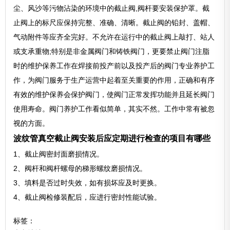
尘、风沙等污物沾染的环境中的截止阀,阀杆要安装保护罩。截
止阀上的标尺应保持完整、准确、清晰。截止阀的铅封、盖帽、
气动附件等应齐全完好。不允许在运行中的截止阀上敲打、站人
或支承重物;特别是非金属阀门和铸铁阀门，更要禁止阀门注脂
时的维护保养工作在焊接前投产前以及投产后的阀门专业养护工
作，为阀门服务于生产运营中起着至关重要的作用，正确和有序
有效的维护保养会保护阀门，使阀门正常发挥功能并且延长阀门
使用寿命。阀门养护工作看似简单，其实不然。工作中常有被忽
视的方面。
波纹管真空截止阀安装后应定期进行检查的项目有哪些
1、截止阀密封面磨损情况。
2、阀杆和阀杆螺母的梯形螺纹磨损情况。
3、填料是否过时失效，如有损坏应及时更换。
4、截止阀检修装配后，应进行密封性能试验。
标签：