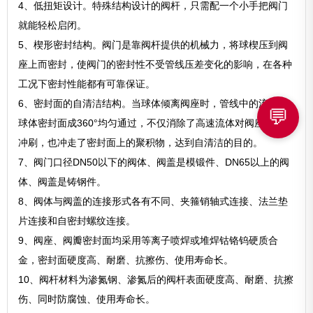
4、低扭矩设计。特殊结构设计的阀杆，只需配一个小手把阀门
就能轻松启闭。
5、楔形密封结构。阀门是靠阀杆提供的机械力，将球楔压到阀
座上而密封，使阀门的密封性不受管线压差变化的影响，在各种
工况下密封性能都有可靠保证。
6、密封面的自清洁结构。当球体倾离阀座时，管线中的流体沿
💬
球体密封面成360°均匀通过，不仅消除了高速流体对阀座局部的
冲刷，也冲走了密封面上的聚积物，达到自清洁的目的。
7、阀门口径DN50以下的阀体、阀盖是模锻件、DN65以上的阀
体、阀盖是铸钢件。
8、阀体与阀盖的连接形式各有不同、夹箍销轴式连接、法兰垫
片连接和自密封螺纹连接。
9、阀座、阀瓣密封面均采用等离子喷焊或堆焊钴铬钨硬质合
金，密封面硬度高、耐磨、抗擦伤、使用寿命长。
10、阀杆材料为渗氮钢、渗氮后的阀杆表面硬度高、耐磨、抗擦
伤、同时防腐蚀、使用寿命长。