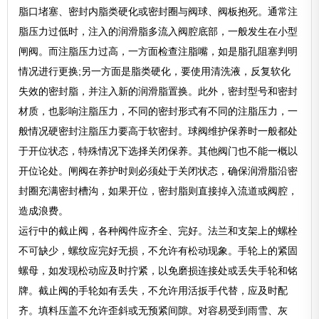
脂口堵塞、密封内脂类硬化或密封圈与阀球、阀板抱死。通常注
脂压力过低时，注入的润滑脂多流入阀腔底部，一般发生在小型
闸阀。而注脂压力过高，一方面检查注脂嘴，如是脂孔阻塞判明
情况进行更换;另一方面是脂类硬化，要使用清洗液，反复软化
失效的密封脂，并注入新的润滑脂置换。此外，密封型号和密封
材质，也影响注脂压力，不同的密封形式有不同的注脂压力，一
般情况硬密封注脂压力要高于软密封。球阀维护保养时一般都处
于开位状态，特殊情况下选择关闭保养。其他阀门也不能一概以
开位论处。闸阀在养护时则必须处于关闭状态，确保润滑脂沿密
封圈充满密封槽沟，如果开位，密封脂则直接掉入流道或阀腔，
造成浪费。
运行中的截止阀，各种阀件应齐全、完好。法兰和支架上的螺栓
不可缺少，螺纹应完好无损，不允许有松动现象。手轮上的紧固
螺母，如发现松动应及时拧紧，以免磨损连接处或丢失手轮和铭
牌。截止阀的手轮如有丢失，不允许用活扳手代替，应及时配
齐。填料压盖不允许歪斜或无预紧间隙。对容易受到雨雪、灰