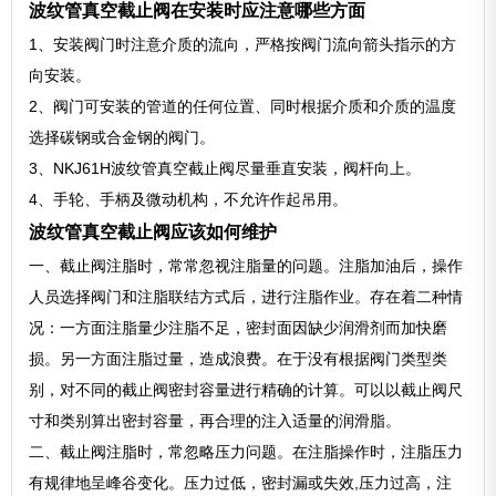
波纹管真空截止阀在安装时应注意哪些方面
1、安装阀门时注意介质的流向，严格按阀门流向箭头指示的方
向安装。
2、阀门可安装的管道的任何位置、同时根据介质和介质的温度
选择碳钢或合金钢的阀门。
3、NKJ61H波纹管真空截止阀尽量垂直安装，阀杆向上。
4、手轮、手柄及微动机构，不允许作起吊用。
波纹管真空截止阀应该如何维护
一、截止阀注脂时，常常忽视注脂量的问题。注脂加油后，操作
人员选择阀门和注脂联结方式后，进行注脂作业。存在着二种情
况：一方面注脂量少注脂不足，密封面因缺少润滑剂而加快磨
损。另一方面注脂过量，造成浪费。在于没有根据阀门类型类
别，对不同的截止阀密封容量进行精确的计算。可以以截止阀尺
寸和类别算出密封容量，再合理的注入适量的润滑脂。
二、截止阀注脂时，常忽略压力问题。在注脂操作时，注脂压力
有规律地呈峰谷变化。压力过低，密封漏或失效,压力过高，注