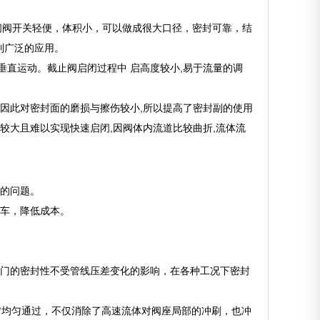
。闸阀开关轻便，体积小，可以做成很大口径，密封可靠，结
到广泛的应用。
垂直运动。截止阀启闭过程中 启高度较小,易于流量的调
,因此对密封面的磨损与擦伤较小,所以提高了密封副的使用
较大且难以实现快速启闭,因阀体内流道比较曲折,流体流
封的问题。
停车，降低成本。
阀门的密封性不受管线压差变化的影响，在各种工况下密封
0°均匀通过，不仅消除了高速流体对阀座局部的冲刷，也冲