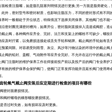
方面检查注脂嘴，如是脂孔阻塞判明情况进行更换;另一方面是脂类硬化，
。此外，密封型号和密封材质，也影响注脂压力，不同的密封形式有不同
保养时一般都处于开位状态，特殊情况下选择关闭保养。其他阀门也不能
脂沿密封圈充满密封槽沟，如果开位，密封脂则直接掉入流道或阀腔，造
的截止阀，各种阀件应齐全、完好。法兰和支架上的螺栓不可缺少，螺纹
动应及时拧紧，以免磨损连接处或丢失手轮和铭牌。截止阀的手轮如有丢
无预紧间隙。对容易受到雨雪、灰尘、风沙等污物沾染的环境中的截止阀,
截止阀的铅封、盖帽、气动附件等应齐全完好。不允许在运行中的截止阀上
止阀门注脂时的维护保养工作在焊接前投产前以及投产后的阀门专业养护
序有效的维护保养会保护阀门，使阀门正常发挥功能并且延长阀门使用寿
面。
齿轮氧气截止阀安装后应定期进行检查的项目有哪些
止阀密封面磨损情况。
杆和阀杆螺母的梯形螺纹磨损情况。
料是否过时失效，如有损坏应及时更换。
止阀检修装配后，应进行密封性能试验。