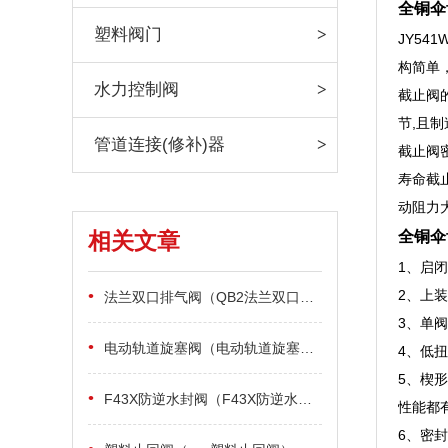
全铜伞
塑料阀门
JY5
构简单
水力控制阀
截止阀
节,且
管道连接(修补)器
截止阀
寿命截
动阻力
相关文章
全铜伞
1、启
•
2、上
法兰双口排气阀（QB2法兰双口排气阀工作原理）
3、单
•
电动轨道旋塞阀（电动轨道旋塞阀(XZ543X将军阀)工作原理）
4、低
5、楔
•
F43X防逆水封阀（F43X防逆水封阀的工作原理）
性能都
6、密