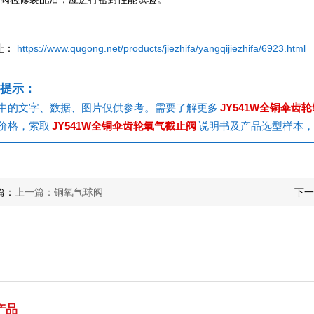
址：
https://www.qugong.net/products/jiezhifa/yangqijiezhifa/6923.html
提示：
中的文字、数据、图片仅供参考。需要了解更多
JY541W全铜伞齿
价格，索取
JY541W全铜伞齿轮氧气截止阀
说明书及产品选型样本，
篇：
上一篇：铜氧气球阀
下一
产品