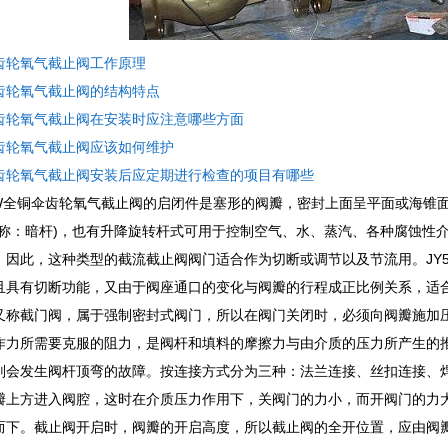
齿轮氧气截止阀工作原理
齿轮氧气截止阀的结构特点
齿轮氧气截止阀在安装时应注意哪些方面
齿轮氧气截止阀应该如何维护
齿轮氧气截止阀安装后应定期进行检查的项目有哪些
41W全铜伞齿轮氧气截止阀的启闭件是塞形的阀瓣，密封上面呈平面或海
名称：暗杆)，也有升降旋转杆式可用于控制空气、水、蒸汽、各种腐蚀性
。因此，这种类型的截流截止阀阀门适合作为切断或调节以及节流用。JY
且具有切断功能，又由于阀座通口的变化与阀瓣的行程成正比例关系，适
又称截门阀，属于强制密封式阀门，所以在阀门关闭时，必须向阀瓣施加
作力所需要克服的阻力，是阀杆和填料的摩擦力与由介质的压力所产生的
则会发生阀杆顶弯的故障。按连接方式分为三种：法兰连接、丝扣连接、
瓣上方进入阀腔，这时在介质压力作用下，关阀门的力小，而开阀门的力
而下。截止阀开启时，阀瓣的开启高度，所以截止阀的全开位置，应由阀