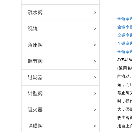
疏水阀
全铜伞
全铜伞
视镜
全铜伞
全铜伞
角座阀
全铜伞
JY5
调节阀
(通用
的流动
过滤器
短，而
截止阀
针型阀
时，操
阻火器
大，否
改由阀
隔膜阀
用自上