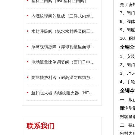
•
塑料止回阀（pvc塑料止回阀）
走了密
7、阀
•
内螺纹球阀的组成（三件式内螺纹球阀是什么样）
8、阀
9、阀
•
水封呼吸阀（氨水水封呼吸阀工作原理）
10、
•
浮球视镜故障（浮球视镜里面球竟然不能浮动原因分析）
全铜伞
1、安
•
电动流量比例调节阀（西门子电动流量比例调节阀适用范围）
2、阀
3、J
•
防腐蚀放料阀（耐高温防腐蚀放料阀具有哪些优点）
4、手
全铜伞
•
丝扣阻火器,内螺纹阻火器（HF-4(丝扣)内螺纹阻火器保养与维修）
一、截
面注脂
封容量
联系我们
二、截
密封内