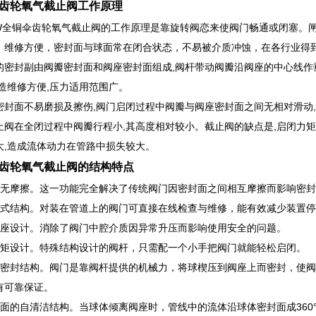
齿轮氧气截止阀工作原理
41W全铜伞齿轮氧气截止阀的工作原理是靠旋转阀恋来使阀门畅通或闭塞
，维修方便，密封面与球面常在闭合状态，不易被介质冲蚀，在各行业得
的密封副由阀瓣密封面和阀座密封面组成,阀杆带动阀瓣沿阀座的中心线作
制造维修方便,压力适用范围广。
密封面不易磨损及擦伤,阀门启闭过程中阀瓣与阀座密封面之间无相对滑动
止阀在全闭过程中阀瓣行程小,其高度相对较小。截止阀的缺点是,启闭力矩
大,造成流体动力在管路中损失较大。
齿轮氧气截止阀的结构特点
闭无摩擦。这一功能完全解决了传统阀门因密封面之间相互摩擦而影响密
装式结构。对装在管道上的阀门可直接在线检查与维修，能有效减少装置
阀座设计。消除了阀门中腔介质因异常升压而影响使用安全的问题。
扭矩设计。特殊结构设计的阀杆，只需配一个小手把阀门就能轻松启闭。
形密封结构。阀门是靠阀杆提供的机械力，将球楔压到阀座上而密封，使
有可靠保证。
封面的自清洁结构。当球体倾离阀座时，管线中的流体沿球体密封面成36