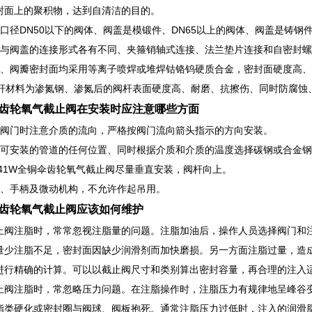
封面上的聚积物，达到自清洁的目的。
门口径DN50以下的阀体、阀盖是模锻件、DN65以上的阀体、阀盖是铸钢
体与阀盖的连接形式各有不同、夹箍销轴式连接、法兰垫片连接和自密封
座、阀瓣密封面均采用等离子喷焊或堆焊钴铬钨硬质合金，密封面硬度高
阀杆材料为渗氮钢、渗氮后的阀杆表面硬度高、耐磨、抗擦伤、同时防腐蚀
齿轮氧气截止阀在安装时应注意哪些方面
装阀门时注意介质的流向，严格按阀门流向箭头指示的方向安装。
门可安装的管道的任何位置、同时根据介质和介质的温度选择碳钢或合金
Y541W全铜伞齿轮氧气截止阀尽量垂直安装，阀杆向上。
轮、手柄及微动机构，不允许作起吊用。
齿轮氧气截止阀应该如何维护
止阀注脂时，常常忽视注脂量的问题。注脂加油后，操作人员选择阀门和
量少注脂不足，密封面因缺少润滑剂而加快磨损。另一方面注脂过量，造
进行精确的计算。可以以截止阀尺寸和类别算出密封容量，再合理的注入
止阀注脂时，常忽略压力问题。在注脂操作时，注脂压力有规律地呈峰谷变
脂类硬化或密封圈与阀球、阀板抱死。通常注脂压力过低时，注入的润滑