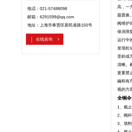
高，一
电话：021-57488098
脂置换
邮箱：6291599@qq.com
阀维护
地址：上海市奉贤区新民港路150号
保润滑
在线咨询
运行中
发现松
歪斜或
清晰。
更要禁
确和有
视的方
全铜伞
1、截
2、阀
3、填
4、截