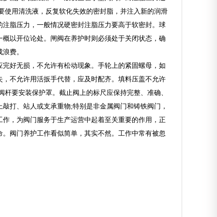
要使用清洗液，反复软化失效的密封脂，并注入新的润滑
的注脂压力，一般情况硬密封注脂压力要高于软密封。球
一概以开位论处。闸阀在养护时则必须处于关闭状态，确
成浪费。
应完好无损，不允许有松动现象。手轮上的紧固螺母，如
失，不允许用活扳手代替，应及时配齐。填料压盖不允许
阀杆要安装保护罩。截止阀上的标尺应保持完整、准确、
敲打、站人或支承重物;特别是非金属阀门和铸铁阀门，
工作，为阀门服务于生产运营中起着至关重要的作用，正
命。阀门养护工作看似简单，其实不然。工作中常有被忽