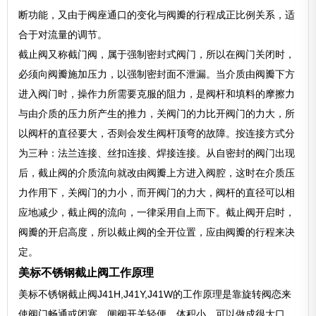
断功能，又由于阀座通口的变化与阀瓣的行程成正比例关系，适
合于对流量的调节。
截止阀又称截门阀，属于强制密封式阀门，所以在阀门关闭时，
必须向阀瓣施加压力，以强制密封面不泄漏。当介质由阀瓣下方
进入阀门时，操作力所需要克服的阻力，是阀杆和填料的摩擦力
与由介质的压力所产生的推力，关阀门的力比开阀门的力大，所
以阀杆的直径要大，否则会发生阀杆顶弯的故障。按连接方式分
为三种：法兰连接、丝扣连接、焊接连接。从自密封的阀门出现
后，截止阀的介质流向就改由阀瓣上方进入阀腔，这时在介质压
力作用下，关阀门的力小，而开阀门的力大，阀杆的直径可以相
应地减少，截止阀的流向，一律采用自上而下。截止阀开启时，
阀瓣的开启高度，所以截止阀的全开位置，应由阀瓣的行程来决
定。
美标不锈钢截止阀工作原理
美标不锈钢截止阀J41H,J41Y,J41W的工作原理是靠旋转阀恋来
使阀门畅通或闭塞。闸阀开关轻便，体积小，可以做成很大口