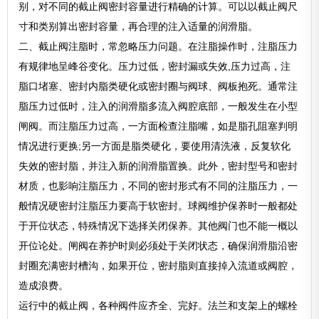
别，对不同的截止阀密封容量进行精确的计算。可以以截止阀尺
寸和类别算出密封容量，再合理的注入适量的润滑脂。
二、截止阀注脂时，常忽略压力问题。在注脂操作时，注脂压力
有规律地呈峰谷变化。压力过低，密封漏或失效,压力过高，注
脂口堵塞、密封内脂类硬化或密封圈与阀球、阀板抱死。通常注
脂压力过低时，注入的润滑脂多流入阀腔底部，一般发生在小型
闸阀。而注脂压力过高，一方面检查注脂嘴，如是脂孔阻塞判明
情况进行更换;另一方面是脂类硬化，要使用清洗液，反复软化
失效的密封脂，并注入新的润滑脂置换。此外，密封型号和密封
材质，也影响注脂压力，不同的密封形式有不同的注脂压力，一
般情况硬密封注脂压力要高于软密封。球阀维护保养时一般都处
于开位状态，特殊情况下选择关闭保养。其他阀门也不能一概以
开位论处。闸阀在养护时则必须处于关闭状态，确保润滑脂沿密
封圈充满密封槽沟，如果开位，密封脂则直接掉入流道或阀腔，
造成浪费。
运行中的截止阀，各种阀件应齐全、完好。法兰和支架上的螺栓