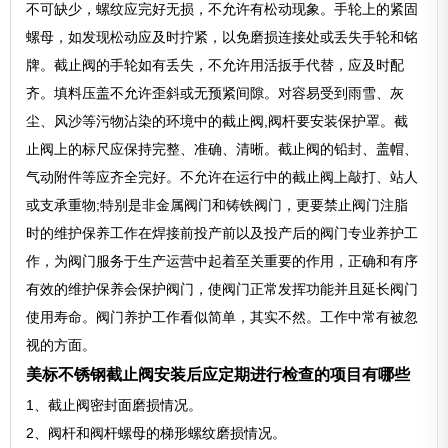
不可缺少，螺纹应完好无损，不允许有松动现象。手轮上的紧固
螺母，如发现松动应及时拧紧，以免磨损连接处或丢失手轮和铭
牌。截止阀的手轮如有丢失，不允许用活扳手代替，应及时配
齐。填料压盖不允许歪斜或无预紧间隙。对容易受到雨雪、灰
尘、风沙等污物沾染的环境中的截止阀,阀杆要安装保护罩。截
止阀上的标尺应保持完整、准确、清晰。截止阀的铅封、盖帽、
气动附件等应齐全完好。不允许在运行中的截止阀上敲打、站人
或支承重物;特别是非金属阀门和铸铁阀门，更要禁止阀门注脂
时的维护保养工作在焊接前投产前以及投产后的阀门专业养护工
作，为阀门服务于生产运营中起着至关重要的作用，正确和有序
有效的维护保养会保护阀门，使阀门正常发挥功能并且延长阀门
使用寿命。阀门养护工作看似简单，其实不然。工作中常有被忽
视的方面。
美标不锈钢截止阀安装后应定期进行检查的项目有哪些
1、截止阀密封面磨损情况。
2、阀杆和阀杆螺母的梯形螺纹磨损情况。