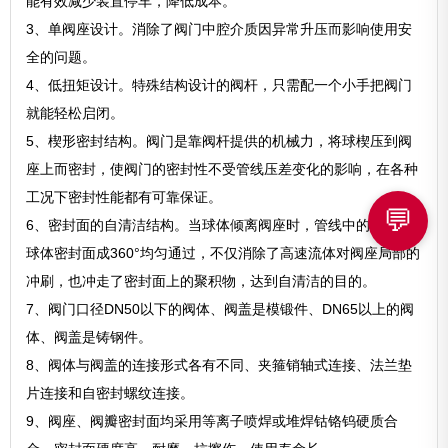
能有效减少装置停车，降低成本。
3、单阀座设计。消除了阀门中腔介质因异常升压而影响使用安
全的问题。
4、低扭矩设计。特殊结构设计的阀杆，只需配一个小手把阀门
就能轻松启闭。
5、楔形密封结构。阀门是靠阀杆提供的机械力，将球楔压到阀
座上而密封，使阀门的密封性不受管线压差变化的影响，在各种
工况下密封性能都有可靠保证。
💬
6、密封面的自清洁结构。当球体倾离阀座时，管线中的流体沿
球体密封面成360°均匀通过，不仅消除了高速流体对阀座局部的
冲刷，也冲走了密封面上的聚积物，达到自清洁的目的。
7、阀门口径DN50以下的阀体、阀盖是模锻件、DN65以上的阀
体、阀盖是铸钢件。
8、阀体与阀盖的连接形式各有不同、夹箍销轴式连接、法兰垫
片连接和自密封螺纹连接。
9、阀座、阀瓣密封面均采用等离子喷焊或堆焊钴铬钨硬质合