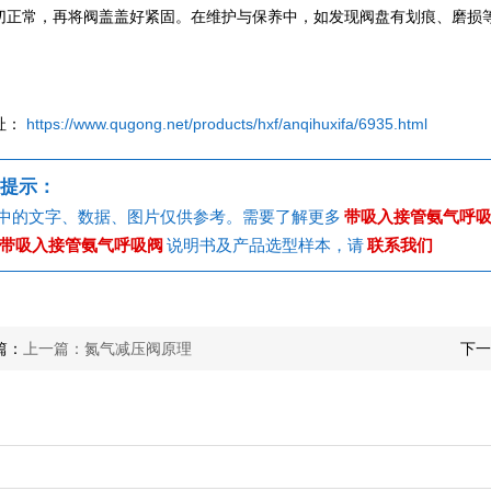
切正常，再将阀盖盖好紧固。在维护与保养中，如发现阀盘有划痕、磨损
。
址：
https://www.qugong.net/products/hxf/anqihuxifa/6935.html
提示：
中的文字、数据、图片仅供参考。需要了解更多
带吸入接管氨气呼
带吸入接管氨气呼吸阀
说明书及产品选型样本，请
联系我们
篇：
上一篇：氮气减压阀原理
下一