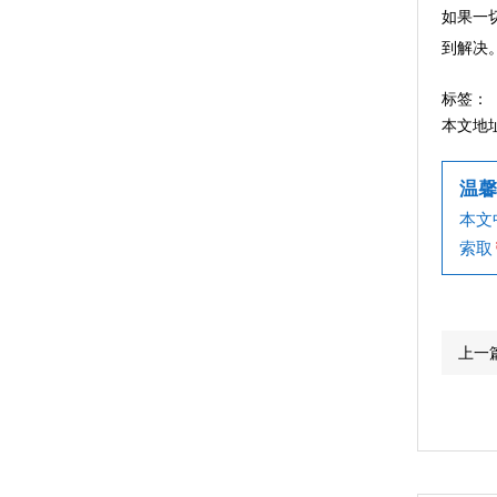
如果一
到解决
标签：
本文地
温馨
本文
索取
上一