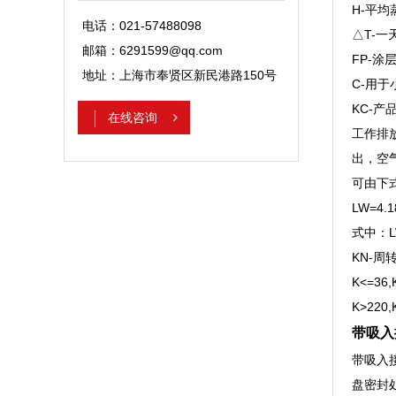
H-平均
电话：021-57488098
△T-一
邮箱：6291599@qq.com
FP-涂
地址：上海市奉贤区新民港路150号
C-用于
KC-产
在线咨询
工作排
出，空
可由下
LW=4.1
式中：L
KN-周
K<=36,
K>220,
带吸入
带吸入
盘密封