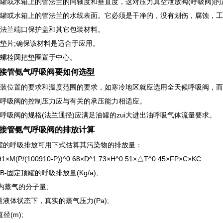
查罐或水箱上的管法兰的同轴度和垂直度，这对压力真空泄放阀(呼吸阀)
查罐或水箱上的管法兰的水线表面。它必须是干净的，没有划伤，腐蚀，
下法兰端口保护盖和其它包装材料。
查垫片;确保该材料是适合于应用。
用螺栓圆把垫圈置于中心。
接管氨气呼吸阀要如何选型
安装位置的要求和温度范围的要求，如寒冷地区就应选用全天候呼吸阀，
械呼吸阀的控制压力应与有关的承压能力相适应。
械呼吸阀的规格(法兰通径)应满足油罐的zui大进出油呼吸气体流量要求。
接管氨气呼吸阀的排放计算
罐的呼吸排放可用下式估算其污染物的排放量：
91×M(P/(100910-P))^0.68×D^1.73×H^0.51×△T^0.45×FP×C×KC
B-固定顶罐的呼吸排放量(Kg/a);
内蒸气的分子量;
量液体状态下，真实的蒸气压力(Pa);
径(m);