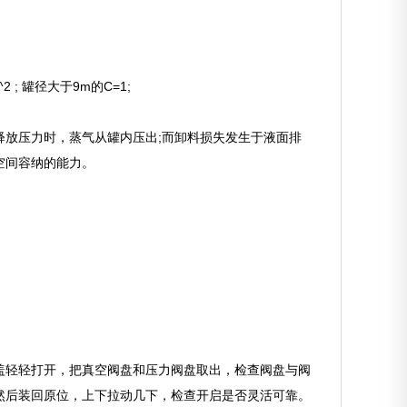
2 ; 罐径大于9m的C=1;
放压力时，蒸气从罐内压出;而卸料损失发生于液面排
空间容纳的能力。
盖轻轻打开，把真空阀盘和压力阀盘取出，检查阀盘与阀
然后装回原位，上下拉动几下，检查开启是否灵活可靠。