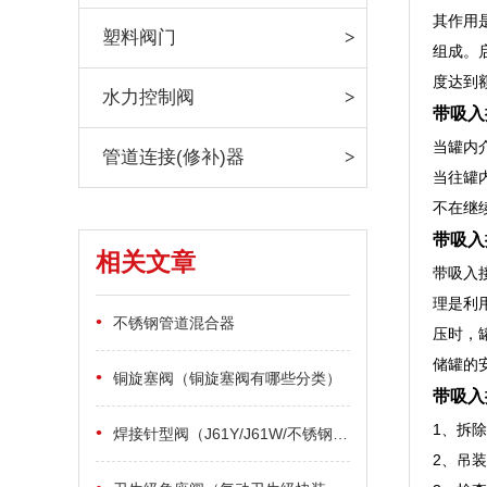
其作用
塑料阀门
组成。
度达到
水力控制阀
带吸入
当罐内
管道连接(修补)器
当往罐
不在继
带吸入
相关文章
带吸入
理是利
•
不锈钢管道混合器
压时，
储罐的
•
铜旋塞阀（铜旋塞阀有哪些分类）
带吸入
1、拆
•
焊接针型阀（J61Y/J61W/不锈钢焊接针型阀采用何种制造标准）
2、吊