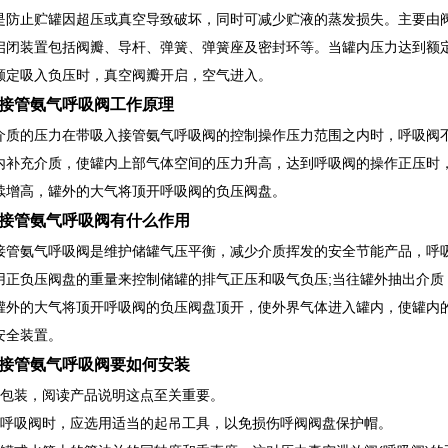
是防止贮罐因超压或真空导致破坏，同时可减少贮液的蒸发损失。主要由
启闭装置包括阀瓣、导杆、弹簧、弹簧座及密封环等。当罐内压力达到额定
额定吸入负压时，真空阀瓣开启，空气进入。
接管氨气呼吸阀工作原理
介质的压力在带吸入接管氨气呼吸阀的控制操作压力范围之内时，呼吸阀不
内补充介质，使罐内上部气体空间的压力升高，达到呼吸阀的操作正压时
续增高，罐外的大气将顶开呼吸阀的负压阀盘。
接管氨气呼吸阀有什么作用
接管氨气呼吸阀是维护储罐气压平衡，减少介质挥发的安全节能产品，呼
用正负压阀盘的重量来控制储罐的排气正压和吸气负压;当往罐外抽出介质
罐外的大气将顶开呼吸阀的负压阀盘顶开，使外界气体进入罐内，使罐内
安全装置。
接管氨气呼吸阀要如何安装
除包装，阅读产品说明这点至关重要。
装呼吸阀时，应选用适当的起吊工具，以免损伤呼阀阀盘保护帽。