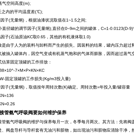
蒸气空间高度(m);
天之内的平均温度差(℃);
层因子(无量纲)，根据油漆状况取值在1~1.5之间;
小直径罐的调节因子(无量纲);直径在0~9m之间的罐体，C=1-0.0123(D-9)^
品因子(石油原油KC取0.65，其他的有机液体取1.0)
放是由于人为的装料与卸料而产生的损失。因装料的结果，罐内压力超过释
气被抽入罐体内，因空气变成有机蒸气饱和的气体而膨胀，因而超过蒸气
式估算固定顶罐的工作排放：
88×10^-7×M×P×KN×KC
W-固定顶罐的工作损失(Kg/m3投入量)
转因子(无量纲)，取值按年周转次数(K)确定。周转次数=年投入量/罐容量
KN=136
KN=0.26
接管氨气呼吸阀要如何维护保养
接管氨气呼吸阀的维护与保养每月一次，冬季每月两次。其方法：先将阀
处、阀盘导杆与导杆套有无油污和脏物，如出现油污和脏物应清除干净，