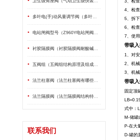
•
卫生级角座阀（气动卫生级快装式角座阀安装与维修）
3、检
4、检
•
多叶电(手)动风量调节阀（多叶电(手)动风量调节阀适用范围及安装）
5、拆
6、检
•
电站闸阀型号（Z960Y电站闸阀型号P54100V和P54140V 170V分别代表什么）
7、使
带吸入
•
衬胶隔膜阀（衬胶隔膜阀耐酸碱可以选用哪些橡胶）
1、对
2、机
•
五阀组（五阀组结构原理及组成部分）
3、机
•
法兰柱塞阀（法兰柱塞阀有哪些优点）
带吸入
固定顶
•
法兰隔膜阀（法兰隔膜阀结构特点及性能参数）
LB=0.1
式中：L
M-储罐
P-在大
联系我们
D-罐的直