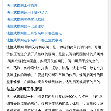
法兰式蝶阀工作原理
法兰式蝶阀适用于哪些场合
法兰式蝶阀哪些常见故障
法兰式蝶阀如何安装维护
法兰式蝶阀施工和安装中有哪些要点
法兰式蝶阀在安装中有哪些注意事项
法兰式蝶阀 蝶阀又称翻板阀，是一种结构简单的调节阀。可用
于低压管道介质开关控制的蝶阀，是指以阀轴周围旋转的关闭件
(阀瓣或蝶板)为圆盘，实现开关的阀门。阀门可用于控制空气、
水、蒸汽、各种腐蚀性介质、泥浆、油品、液态金属、放射性介
质等流体的流动。主要起到切断和节流的作用。蝶阀启闭件为圆
盘形蝶板，在阀体内绕自身轴线旋转，达到启闭或调节的目的。
法兰式蝶阀工作原理
法兰式蝶阀是一种用圆盘启闭件往复旋转90°左右打开、关闭或
调节介质流量的阀门。蝶阀不仅结构简单，体积小，重量轻，材
料成本低，安装尺寸小，驱动扭矩小，操作简单快捷，而且具有