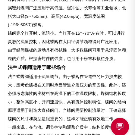
属密封蝶阀广泛应用于高低温、强冲蚀、长寿命等工业领域，包
括大口径(9~750mm)、高压(42.0mpa)、宽温度范围
(-196~606℃)蝶阀。
蝶阀完全打开时，流阻小。当打开在15°~70°左右时，可以进行
灵敏的流量控制，因此蝶阀在大口径调节领域得到广泛应用。
由于蝶阀蝶板的运动具有擦拭性，大多数蝶阀可用于悬浮固体颗
粒的介质。根据密封件的强度，也可用于粉末和颗粒介质。
法兰式蝶阀适用于哪些场合
法兰式蝶阀适用于流量调节。由于蝶阀在管道中的压力损失较
大，应考虑蝶板在关闭时承受管道介质压力的坚固性。此外，还
必须考虑弹性阀座材料在高温下的工作温度限制。蝶阀结构长度
小，整体高度小，开闭速度快，具有流体控制特性。蝶阀的结构
原理适用于制造大直径阀门。当蝶阀需要控制流量时，正确选择
蝶阀的尺寸和类型是很重要的，这样才能正确有效地工作。
💬
一般来说，在节流、调节控制和泥浆介质中，结构长度短，启闭