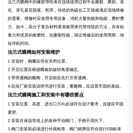
法兰式蝶阀中的橡胶弹性体在连续使用过程中会撕裂、磨损、老
化、穿孔甚至脱落。然而，传统的热硫化工艺很难满足现场维修
的需要。维修时应使用专用设备，消耗大量热能和电能，费时费
力。如今，高分子复合材料逐渐被用来代替传统的方法，具有粘
着力和优异的耐磨性。抗撕裂性能，保证维修后的使用周期，缩
短停机时间。
法兰式蝶阀如何安装维护
1.安装时，阀瓣应停在关闭位置。
2.开启位置应根据蝶板的旋转角度确定。
3.带旁通阀的蝶阀，开启前应先打开旁通阀。
4.应按厂家安装说明书进行安装，重蝶阀，应设置牢固的基础。
法兰式蝶阀施工和安装中有哪些要点
1.安装位置、高度、进出口方向必须符合设计要求，连接应牢固
紧密。
2.安装在保温管道上的各种手动阀门，手柄不得向下。
3.阀门安装前必须进行外观检查，阀门铭牌应符合现行GB标准