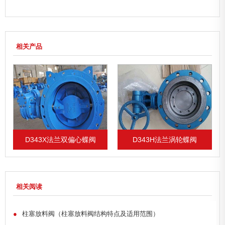
相关产品
D343X法兰双偏心蝶阀
D343H法兰涡轮蝶阀
相关阅读
●
柱塞放料阀（柱塞放料阀结构特点及适用范围）