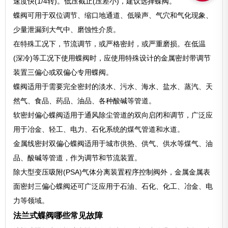
速度快(1/4转)。低压截止(压差小)，建议选择蝶阀。
蝶阀可用于双位调节、缩口地通道、低噪声、气穴和气化现象、
少量泄漏到大气中、磨蚀性介质。
在特殊工况下，节流调节，或严格密封，或严重磨损。在低温
(深冷)等工况下使用蝶阀时，应使用特殊设计的金属密封带调节
装置三偏心或双偏心专用蝶阀。
蝶阀适用于需要完全密封的淡水、污水、海水、盐水、蒸汽、天
然气、食品、药品、油品、各种酸碱等管道。
软密封偏心蝶阀适用于通风除尘管道的双向启闭和调节，广泛应
用于冶金、轻工、电力、石化系统的煤气管道和水道。
金属线密封双偏心蝶阀适用于城市供热、供气、供水等煤气、油
品、酸碱等管道，作为调节和节流装置。
除大型变压吸附(PSA)气体分离装置程序控制阀外，金属金属表
面密封三偏心蝶阀还可广泛应用于石油、石化、化工、冶金、电
力等领域。
法兰式蝶阀哪些常见故障