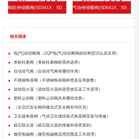
1X、SD43H)
蜗轮伸缩蝶阀(SD341X、SD343H)
气动伸缩蝶阀(SD641X、SD643H)
相关阅读
●
电(气)动切断阀（ZQP电(气)动切断阀的结构型式以及应用）
●
美标柱塞阀（美标柱塞阀材质的选用）
●
自动排气阀（自动排气阀有哪些作用）
●
不锈钢角座阀（不锈钢角座阀种类及应用参数）
●
波纹阻火器（波纹阻火器的器壁效应及工作原理）
●
塑料止回阀（塑料止回阀具有哪些优势）
●
（全启式安全阀和微启式安全阀有何区别）
●
卫生级角座阀（气动卫生级快装式角座阀安装与维修）
●
砾石阻火器（砾石阻火器的维修和保养原则）
●
微型电磁阀（微型电磁阀适用范围及工作原理）