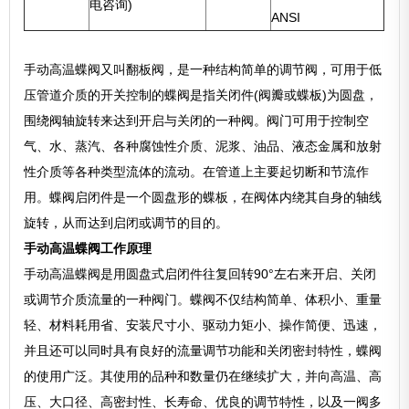
电咨询)
ANSI
手动高温蝶阀又叫翻板阀，是一种结构简单的调节阀，可用于低
压管道介质的开关控制的蝶阀是指关闭件(阀瓣或蝶板)为圆盘，
围绕阀轴旋转来达到开启与关闭的一种阀。阀门可用于控制空
气、水、蒸汽、各种腐蚀性介质、泥浆、油品、液态金属和放射
性介质等各种类型流体的流动。在管道上主要起切断和节流作
用。蝶阀启闭件是一个圆盘形的蝶板，在阀体内绕其自身的轴线
旋转，从而达到启闭或调节的目的。
手动高温蝶阀工作原理
手动高温蝶阀是用圆盘式启闭件往复回转90°左右来开启、关闭
或调节介质流量的一种阀门。蝶阀不仅结构简单、体积小、重量
轻、材料耗用省、安装尺寸小、驱动力矩小、操作简便、迅速，
并且还可以同时具有良好的流量调节功能和关闭密封特性，蝶阀
的使用广泛。其使用的品种和数量仍在继续扩大，并向高温、高
压、大口径、高密封性、长寿命、优良的调节特性，以及一阀多