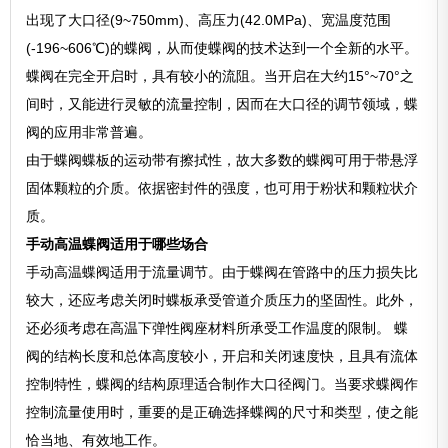
出现了大口径(9~750mm)、高压力(42.0MPa)、宽温度范围
(-196~606℃)的蝶阀，从而使蝶阀的技术达到一个全新的水平。
蝶阀在完全开启时，具有较小的流阻。当开启在大约15°~70°之
间时，又能进行灵敏的流量控制，因而在大口径的调节领域，蝶
阀的应用非常普遍。
由于蝶阀蝶板的运动带有擦拭性，故大多数的蝶阀可用于带悬浮
固体颗粒的介质。依据密封件的强度，也可用于粉状和颗粒状介
质。
手动高温蝶阀适用于哪些场合
手动高温蝶阀适用于流量调节。由于蝶阀在管路中的压力损失比
较大，还应考虑关闭时蝶板承受管道介质压力的坚固性。此外，
还必须考虑在高温下弹性阀座材料所承受工作温度的限制。 蝶
阀的结构长度和总体高度较小，开启和关闭速度快，且具有流体
控制特性，蝶阀的结构原理适合制作大口径阀门。当要求蝶阀作
控制流量使用时，重要的是正确选择蝶阀的尺寸和类型，使之能
恰当地、有效地工作。