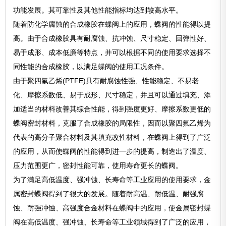
功能发展。其可靠性及其他性能指标均达到较高水平。
随着防化学腐蚀的合成橡胶在蝶阀上的应用，蝶阀的性能得以提
高。由于合成橡胶具有耐腐蚀、抗冲蚀、尺寸稳定、回弹性好、
易于成形、成本低廉等特点，并可以根据不同的使用要求选择不
同性能的合成橡胶，以满足蝶阀的使用工况条件。
由于聚四氟乙烯(PTFE)具有耐腐蚀性强、性能稳定、不易老
化、摩擦系数低、易于成形、尺寸稳定，并且可以通过填充、添
加适当的材料改善其综合性能，得到强度更好、摩擦系数更低的
蝶阀密封材料，克服了合成橡胶的局限性，因而以聚四氟乙烯为
代表的高分子聚合材料及其填充改性材料，在蝶阀上得到了广泛
的应用，从而使蝶阀的性能得到进一步的提高，制造出了温度、
压力范围更广，密封性能可靠，使用寿命更长的蝶阀。
为了满足高低温度、强冲蚀、长寿命等工业应用的使用要求，金
属密封蝶阀得到了很大的发展。随着耐高温、耐低温、耐强腐
蚀、耐强冲蚀、高强度合金材料在蝶阀中的应用，使金属密封蝶
阀在高低温度、强冲蚀、长寿命等工业领域得到了广泛的应用，