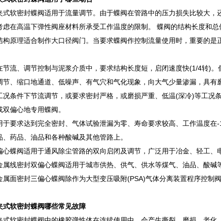
夹式软密封蝶阀适用于流量调节。由于蝶阀在管路中的压力损失比较大，
考虑在高温下弹性阀座材料所承受工作温度的限制。 蝶阀的结构长度和总
结构原理适合制作大口径阀门。当要求蝶阀作控制流量使用时，重要的是
在节流、调节控制与泥浆介质中，要求结构长度短，启闭速度快(1/4转)。
调节、缩口地通道、低噪声、有气穴和气化现象，向大气少量渗漏，具有
工况条件下节流调节，或要求密封严格，或磨损严重、低温(深冷)等工况
或双偏心地专用蝶阀。
用于要求达到完全密封、气体试验泄漏为零、寿命要求较高、工作温度在-1
品、药品、油品和各种酸碱及其他管路上。
偏心蝶阀适用于通风除尘管路的双向启闭及调节，广泛用于冶金、轻工、
金属线密封双偏心蝶阀适用于城市供热、供气、供水等煤气、油品、酸碱
金属面密封三偏心蝶阀除作为大型变压吸附(PSA)气体分离装置程序控
夹式软密封蝶阀哪些常见故障
夹式软密封蝶阀中的橡胶弹性体在连续使用中，会产生撕裂、磨损、老化