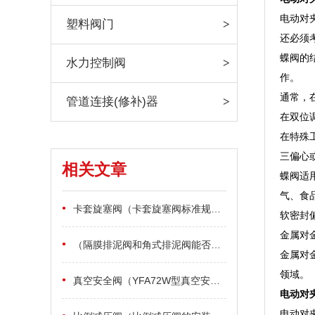
电动对
塑料阀门
还必须
蝶阀的
水力控制阀
作。
通常，
管道连接(修补)器
在双位
在特殊
三偏心
相关文章
蝶阀适
气、食
•
卡套旋塞阀（卡套旋塞阀标准规范及结构特点）
软密封
金属对
•
（隔膜排泥阀和角式排泥阀能否用于污水处理）
金属对
领域。
•
真空安全阀（YFA72W型真空安全阀工作原理与用途）
电动对
电动对