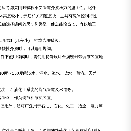
还应考虑关闭时蝶板承受管道介质压力的坚固性。此外，
体高度较小，开启和关闭速度快，且具有流体控制特性，
正确选择蝶阀的尺寸和类型，使之能恰当地、有效地工
低压截止(压差小)，推荐选用蝶阀。
磨蚀性介质时，可以选用蝶阀。
条件下使用蝶阀时，需使用特殊设计金属密封带调节装置地
0度～150度的淡水、污水、海水、盐水、蒸汽、天然
电力、石油化工系统的煤气管道及水道等。
等管路，作为调节和节流装置。
制阀使用外，还可广泛用于石油、石化、化工、冶金、电力等
、穿孔甚至脱落现象。而传统的热硫化工艺很难适应现场