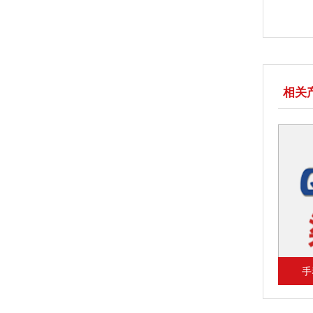
相关
43H)
手动伸缩蝶阀(SD41X、SD43H)
蜗轮