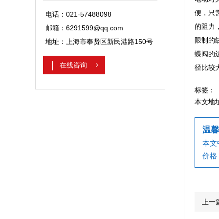
便，只
电话：021-57488098
的阻力
邮箱：6291599@qq.com
限制的
地址：上海市奉贤区新民港路150号
蝶阀的
在线咨询
径比较
标签：
本文地
温馨
本文
价格
上一