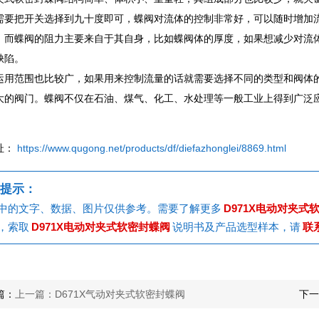
需要把开关选择到九十度即可，蝶阀对流体的控制非常好，可以随时增加
，而蝶阀的阻力主要来自于其自身，比如蝶阀体的厚度，如果想减少对流
缺陷。
运用范围也比较广，如果用来控制流量的话就需要选择不同的类型和阀体
大的阀门。蝶阀不仅在石油、煤气、化工、水处理等一般工业上得到广泛
址：
https://www.qugong.net/products/df/diefazhonglei/8869.html
提示：
中的文字、数据、图片仅供参考。需要了解更多
D971X电动对夹式
，索取
D971X电动对夹式软密封蝶阀
说明书及产品选型样本，请
联
篇：
上一篇：D671X气动对夹式软密封蝶阀
下一