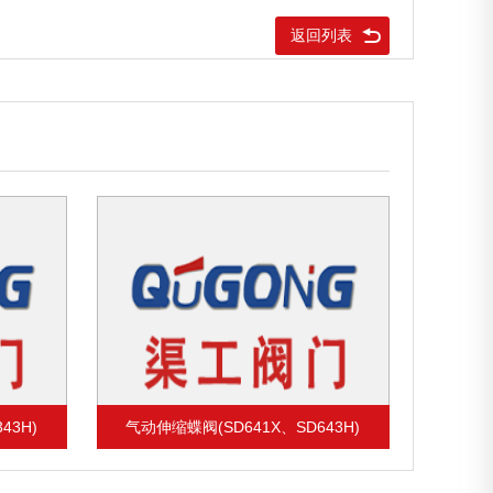
返回列表
43H)
电动伸缩蝶阀(SD941X、SD943H)
铸钢伸缩