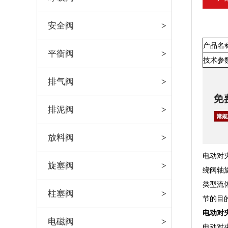
安全阀
产品名
平衡阀
技术参
排气阀
排泥阀
放料阀
电动对
旋塞阀
绕阀轴
类型流
柱塞阀
节的目
电动对
电磁阀
电动对