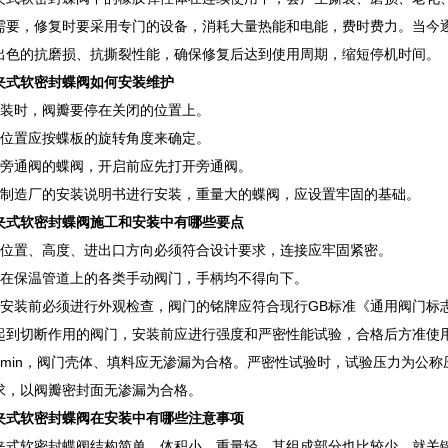
需要，修复时要采用专门的设备，消耗大量热能和电能，费时费力。当今
出色的抗磨损、抗撕裂性能，确保修复后达到使用周期，缩短停机时间。
夹式软密封蝶阀如何安装维护
安装时，阀瓣要停在关闭的位置上。
启位置应按蝶板的旋转角度来确定。
有旁通阀的蝶阀，开启前应先打开旁通阀。
按制造厂的安装说明书进行安装，重量大的蝶阀，应设置牢固的基础。
夹式软密封蝶阀施工和安装中有哪些要点
装位置、高度、进出口方向必须符合设计要求，连接应牢固紧密。
装在保温管道上的各类手动阀门，手柄均不得向下。
安装前必须进行外观检查，阀门的铭牌应符合现行GB标准《通用阀门标志》GB
起到切断作用的阀门，安装前应进行强度和严密性能试验，合格后方准使用
min，阀门壳体、填料应无渗漏为合格。严密性试验时，试验压力为公称压力
求，以阀瓣密封面无渗漏为合格。
夹式软密封蝶阀在安装中有哪些注意事项
夹式软密封蝶阀结构简单、体积小、重量轻，其组成部分也比较少，就关