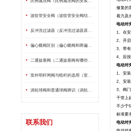
•
比例减压阀（比例减压阀的安装说明）
修复的
•
波纹管安全阀（波纹管安全阀结构原理与用途）
着力及
电动对
•
反冲洗过滤器（反冲洗过滤器原理结构图）
1、在
2、开
•
偏心蝶阀区别（偏心蝶阀和两偏心蝶阀及三偏心蝶阀的区别）
3、带
4、应
•
二通旋塞阀（二通旋塞阀有哪些特点）
电动对
1、安
•
室外明杆闸阀与暗杆的选用（室外到底用明杆闸阀还是暗杆闸阀）
2、安
•
3、阀门
涡轮球阀和普通球阀辨识（涡轮球阀和普通球阀怎么辨识启闭状态）
干管上
不少于5
标准要
联系我们
电动对
电动对