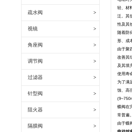
轻、材
疏水阀
泛。其
性及其
视镜
随着防
形、成
角座阀
由于聚
改善其
调节阀
及其填
使用寿
过滤器
为了满
蚀、高
针型阀
(9~7
蝶阀在
阻火器
常普遍
由于蝶
隔膜阀
电动对