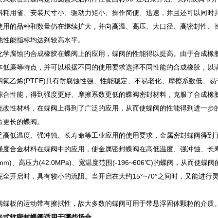
料耗用省、安装尺寸小、驱动力矩小、操作简便、迅速，并且还可以同时
使用的品种和数量仍在继续扩大，并向高温、高压、大口径、高密封性、
他性能指标均达到较高水平。
化学腐蚀的合成橡胶在蝶阀上的应用，蝶阀的性能得以提高。由于合成橡
本低廉等特点，并可以根据不同的使用要求选择不同性能的合成橡胶，以
四氟乙烯(PTFE)具有耐腐蚀性强、性能稳定、不易老化、摩擦系数低、
综合性能，得到强度更好、摩擦系数更低的蝶阀密封材料，克服了合成橡
充改性材料，在蝶阀上得到了广泛的应用，从而使蝶阀的性能得到进一步
命更长的蝶阀。
足高低温度、强冲蚀、长寿命等工业应用的使用要求，金属密封蝶阀得到
强度合金材料在蝶阀中的应用，使金属密封蝶阀在高低温度、强冲蚀、长
50mm)、高压力(42.0MPa)、宽温度范围(-196~606℃)的蝶阀，从而
完全开启时，具有较小的流阻。当开启在大约15°~70°之间时，又能进
。
阀蝶板的运动带有擦拭性，故大多数的蝶阀可用于带悬浮固体颗粒的介质
夹式软密封蝶阀适用于哪些场合