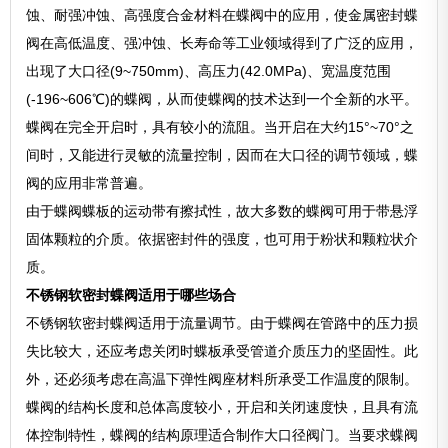
蚀、耐强冲蚀、高强度合金材料在蝶阀中的应用，使金属密封蝶
阀在高低温度、强冲蚀、长寿命等工业领域得到了广泛的应用，
出现了大口径(9~750mm)、高压力(42.0MPa)、宽温度范围
(-196~606℃)的蝶阀，从而使蝶阀的技术达到一个全新的水平。
蝶阀在完全开启时，具有较小的流阻。当开启在大约15°~70°之
间时，又能进行灵敏的流量控制，因而在大口径的调节领域，蝶
阀的应用非常普遍。
由于蝶阀蝶板的运动带有擦拭性，故大多数的蝶阀可用于带悬浮
固体颗粒的介质。依据密封件的强度，也可用于粉状和颗粒状介
质。
不锈钢软密封蝶阀适用于哪些场合
不锈钢软密封蝶阀适用于流量调节。由于蝶阀在管路中的压力损
失比较大，还应考虑关闭时蝶板承受管道介质压力的坚固性。此
外，还必须考虑在高温下弹性阀座材料所承受工作温度的限制。
蝶阀的结构长度和总体高度较小，开启和关闭速度快，且具有流
体控制特性，蝶阀的结构原理适合制作大口径阀门。当要求蝶阀