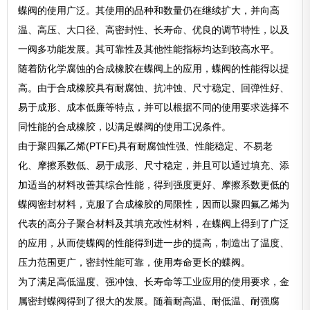
蝶阀的使用广泛。其使用的品种和数量仍在继续扩大，并向高
温、高压、大口径、高密封性、长寿命、优良的调节特性，以及
一阀多功能发展。其可靠性及其他性能指标均达到较高水平。
随着防化学腐蚀的合成橡胶在蝶阀上的应用，蝶阀的性能得以提
高。由于合成橡胶具有耐腐蚀、抗冲蚀、尺寸稳定、回弹性好、
易于成形、成本低廉等特点，并可以根据不同的使用要求选择不
同性能的合成橡胶，以满足蝶阀的使用工况条件。
由于聚四氟乙烯(PTFE)具有耐腐蚀性强、性能稳定、不易老
化、摩擦系数低、易于成形、尺寸稳定，并且可以通过填充、添
加适当的材料改善其综合性能，得到强度更好、摩擦系数更低的
蝶阀密封材料，克服了合成橡胶的局限性，因而以聚四氟乙烯为
代表的高分子聚合材料及其填充改性材料，在蝶阀上得到了广泛
的应用，从而使蝶阀的性能得到进一步的提高，制造出了温度、
压力范围更广，密封性能可靠，使用寿命更长的蝶阀。
为了满足高低温度、强冲蚀、长寿命等工业应用的使用要求，金
属密封蝶阀得到了很大的发展。随着耐高温、耐低温、耐强腐