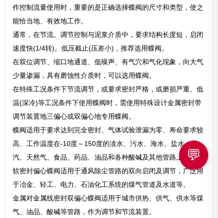
作控制流量使用时，重要的是正确选择蝶阀的尺寸和类型，使之
能恰当地、有效地工作。
通常，在节流、调节控制与泥浆介质中，要求结构长度短，启闭
速度快(1/4转)。低压截止(压差小)，推荐选用蝶阀。
在双位调节、缩口地通道、低噪声、有气穴和气化现象，向大气
少量渗漏，具有磨蚀性介质时，可以选用蝶阀。
在特殊工况条件下节流调节，或要求密封严格，或磨损严重、低
温(深冷)等工况条件下使用蝶阀时，需使用特殊设计金属密封带
调节装置地三偏心或双偏心地专用蝶阀。
蝶阀适用于要求达到完全密封、气体试验泄漏为零、寿命要求较
高、工作温度在-10度～150度的淡水、污水、海水、盐水、蒸
💬
汽、天然气、食品、药品、油品和各种酸碱及其他管路上。
软密封偏心蝶阀适用于通风除尘管路的双向启闭及调节，广泛用
于冶金、轻工、电力、石油化工系统的煤气管道及水道等。
金属对金属线密封双偏心蝶阀适用于城市供热、供气、供水等煤
气、油品、酸碱等管路，作为调节和节流装置。