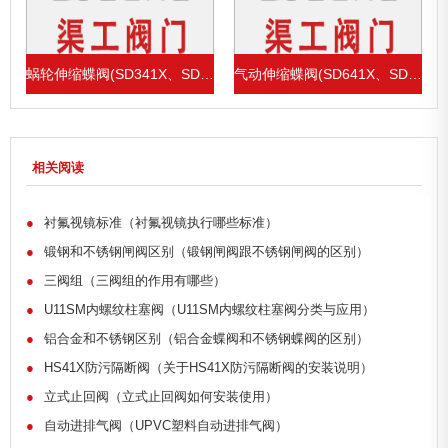
1X、SD43H)
蜗轮伸缩蝶阀(SD341X、SD343H)
气动伸缩蝶阀(SD641X、SD643H)
相关阅读
●
衬氟视镜标准（衬氟视镜执行哪些标准）
●
锻钢和不锈钢闸阀区别（锻钢闸阀跟不锈钢闸阀的区别）
●
三阀组（三阀组的作用有哪些）
●
U11SM内螺纹柱塞阀（U11SM内螺纹柱塞阀分类与应用）
●
铝合金和不锈钢区别（铝合金蝶阀和不锈钢蝶阀的区别）
●
HS41X防污隔断阀（关于HS41X防污隔断阀的安装说明）
●
立式止回阀（立式止回阀如何安装使用）
●
自动进排气阀（UPVC塑料自动进排气阀）