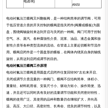
电咨询)
ANSI
电动衬氟法兰蝶阀又叫翻板阀，是一种结构简单的调节阀，可用
于低压管道介质的开关控制的蝶阀是指关闭件(阀瓣或蝶板)为圆
盘，围绕阀轴旋转来达到开启与关闭的一种阀。阀门可用于控制
空气、水、蒸汽、各种腐蚀性介质、泥浆、油品、液态金属和放
射性介质等各种类型流体的流动。在管道上主要起切断和节流作
用。蝶阀启闭件是一个圆盘形的蝶板，在阀体内绕其自身的轴线
旋转，从而达到启闭或调节的目的。
电动衬氟法兰蝶阀工作原理
电动衬氟法兰蝶阀是用圆盘式启闭件往复回转90°左右来开启、
关闭或调节介质流量的一种阀门。蝶阀不仅结构简单、体积小、
重量轻、材料耗用省、安装尺寸小、驱动力矩小、操作简便、迅
速，并且还可以同时具有良好的流量调节功能和关闭密封特性，
蝶阀的使用广泛。其使用的品种和数量仍在继续扩大，并向高
温、高压、大口径、高密封性、长寿命、优良的调节特性，以及