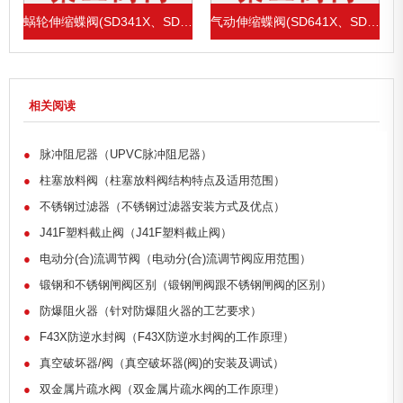
1X、SD43H)
蜗轮伸缩蝶阀(SD341X、SD343H)
气动伸缩蝶阀(SD641X、SD643H)
相关阅读
●
脉冲阻尼器（UPVC脉冲阻尼器）
●
柱塞放料阀（柱塞放料阀结构特点及适用范围）
●
不锈钢过滤器（不锈钢过滤器安装方式及优点）
●
J41F塑料截止阀（J41F塑料截止阀）
●
电动分(合)流调节阀（电动分(合)流调节阀应用范围）
●
锻钢和不锈钢闸阀区别（锻钢闸阀跟不锈钢闸阀的区别）
●
防爆阻火器（针对防爆阻火器的工艺要求）
●
F43X防逆水封阀（F43X防逆水封阀的工作原理）
●
真空破坏器/阀（真空破坏器(阀)的安装及调试）
●
双金属片疏水阀（双金属片疏水阀的工作原理）