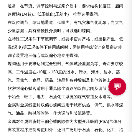
通常，在节流、调节控制与泥浆介质中，要求结构长度短，启闭
速度快(1/4转)。低压截止(压差小)，推荐选用蝶阀。
在双位调节、缩口地通道、低噪声、有气穴和气化现象，向大气
少量渗漏，具有磨蚀性介质时，可以选用蝶阀。
在特殊工况条件下节流调节，或要求密封严格，或磨损严重、低
温(深冷)等工况条件下使用蝶阀时，需使用特殊设计金属密封带
调节装置地三偏心或双偏心地专用蝶阀。
蝶阀适用于要求达到完全密封、气体试验泄漏为零、寿命要求较
高、工作温度在-10度～150度的淡水、污水、海水、盐水、蒸
汽、天然气、食品、药品、油品和各种酸碱及其他管路上。
💬
软密封偏心蝶阀适用于通风除尘管路的双向启闭及调节，广泛用
于冶金、轻工、电力、石油化工系统的煤气管道及水道等。
金属对金属线密封双偏心蝶阀适用于城市供热、供气、供水等煤
气、油品、酸碱等管路，作为调节和节流装置。
金属对金属面密封三偏心蝶阀除作为大型变压吸附(PSA)气体分
离装置程序控制阀使用外，还可广泛用于石油、石化、化工、冶