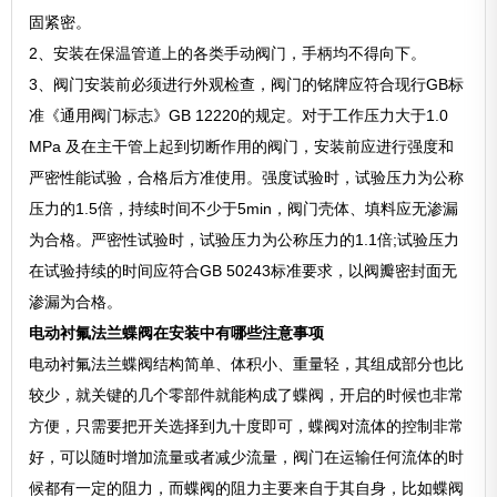
固紧密。
2、安装在保温管道上的各类手动阀门，手柄均不得向下。
3、阀门安装前必须进行外观检查，阀门的铭牌应符合现行GB标
准《通用阀门标志》GB 12220的规定。对于工作压力大于1.0
MPa 及在主干管上起到切断作用的阀门，安装前应进行强度和
严密性能试验，合格后方准使用。强度试验时，试验压力为公称
压力的1.5倍，持续时间不少于5min，阀门壳体、填料应无渗漏
为合格。严密性试验时，试验压力为公称压力的1.1倍;试验压力
在试验持续的时间应符合GB 50243标准要求，以阀瓣密封面无
渗漏为合格。
电动衬氟法兰蝶阀在安装中有哪些注意事项
电动衬氟法兰蝶阀结构简单、体积小、重量轻，其组成部分也比
较少，就关键的几个零部件就能构成了蝶阀，开启的时候也非常
方便，只需要把开关选择到九十度即可，蝶阀对流体的控制非常
好，可以随时增加流量或者减少流量，阀门在运输任何流体的时
候都有一定的阻力，而蝶阀的阻力主要来自于其自身，比如蝶阀