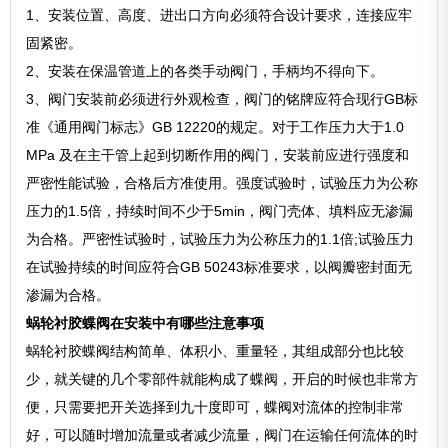
1、安装位置、高度、进出口方向必须符合设计要求，连接应牢
固紧密。
2、安装在保温管道上的各类手动阀门，手柄均不得向下。
3、阀门安装前必须进行外观检查，阀门的铭牌应符合现行GB标
准《通用阀门标志》GB 12220的规定。对于工作压力大于1.0
MPa 及在主干管上起到切断作用的阀门，安装前应进行强度和
严密性能试验，合格后方准使用。强度试验时，试验压力为公称
压力的1.5倍，持续时间不少于5min，阀门壳体、填料应无渗漏
为合格。严密性试验时，试验压力为公称压力的1.1倍;试验压力
在试验持续的时间应符合GB 50243标准要求，以阀瓣密封面无
渗漏为合格。
蜗轮衬胶蝶阀在安装中有哪些注意事项
蜗轮衬胶蝶阀结构简单、体积小、重量轻，其组成部分也比较
少，就关键的几个零部件就能构成了蝶阀，开启的时候也非常方
便，只需要把开关选择到九十度即可，蝶阀对流体的控制非常
好，可以随时增加流量或者减少流量，阀门在运输任何流体的时