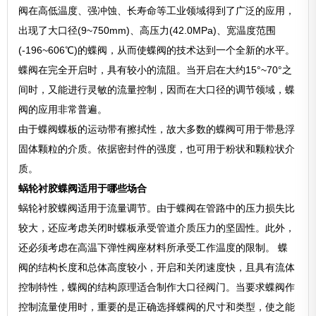
阀在高低温度、强冲蚀、长寿命等工业领域得到了广泛的应用，
出现了大口径(9~750mm)、高压力(42.0MPa)、宽温度范围
(-196~606℃)的蝶阀，从而使蝶阀的技术达到一个全新的水平。
蝶阀在完全开启时，具有较小的流阻。当开启在大约15°~70°之
间时，又能进行灵敏的流量控制，因而在大口径的调节领域，蝶
阀的应用非常普遍。
由于蝶阀蝶板的运动带有擦拭性，故大多数的蝶阀可用于带悬浮
固体颗粒的介质。依据密封件的强度，也可用于粉状和颗粒状介
质。
蜗轮衬胶蝶阀适用于哪些场合
蜗轮衬胶蝶阀适用于流量调节。由于蝶阀在管路中的压力损失比
较大，还应考虑关闭时蝶板承受管道介质压力的坚固性。此外，
还必须考虑在高温下弹性阀座材料所承受工作温度的限制。 蝶
阀的结构长度和总体高度较小，开启和关闭速度快，且具有流体
控制特性，蝶阀的结构原理适合制作大口径阀门。当要求蝶阀作
控制流量使用时，重要的是正确选择蝶阀的尺寸和类型，使之能