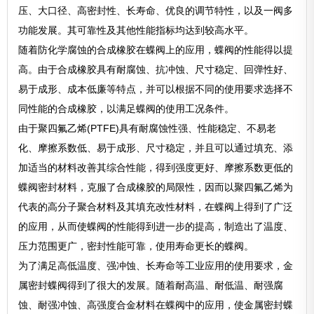
压、大口径、高密封性、长寿命、优良的调节特性，以及一阀多
功能发展。其可靠性及其他性能指标均达到较高水平。
随着防化学腐蚀的合成橡胶在蝶阀上的应用，蝶阀的性能得以提
高。由于合成橡胶具有耐腐蚀、抗冲蚀、尺寸稳定、回弹性好、
易于成形、成本低廉等特点，并可以根据不同的使用要求选择不
同性能的合成橡胶，以满足蝶阀的使用工况条件。
由于聚四氟乙烯(PTFE)具有耐腐蚀性强、性能稳定、不易老
化、摩擦系数低、易于成形、尺寸稳定，并且可以通过填充、添
加适当的材料改善其综合性能，得到强度更好、摩擦系数更低的
蝶阀密封材料，克服了合成橡胶的局限性，因而以聚四氟乙烯为
代表的高分子聚合材料及其填充改性材料，在蝶阀上得到了广泛
的应用，从而使蝶阀的性能得到进一步的提高，制造出了温度、
压力范围更广，密封性能可靠，使用寿命更长的蝶阀。
为了满足高低温度、强冲蚀、长寿命等工业应用的使用要求，金
属密封蝶阀得到了很大的发展。随着耐高温、耐低温、耐强腐
蚀、耐强冲蚀、高强度合金材料在蝶阀中的应用，使金属密封蝶