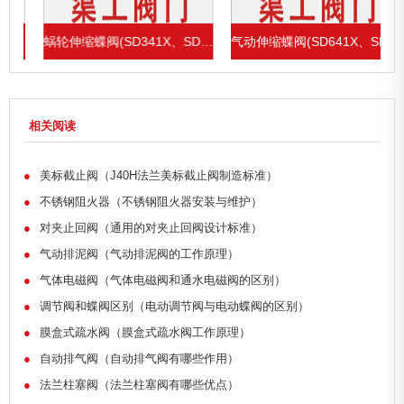
1X、SD43H)
蜗轮伸缩蝶阀(SD341X、SD343H)
气动伸缩蝶阀(SD641X、SD643H)
相关阅读
●
美标截止阀（J40H法兰美标截止阀制造标准）
●
不锈钢阻火器（不锈钢阻火器安装与维护）
●
对夹止回阀（通用的对夹止回阀设计标准）
●
气动排泥阀（气动排泥阀的工作原理）
●
气体电磁阀（气体电磁阀和通水电磁阀的区别）
●
调节阀和蝶阀区别（电动调节阀与电动蝶阀的区别）
●
膜盒式疏水阀（膜盒式疏水阀工作原理）
●
自动排气阀（自动排气阀有哪些作用）
●
法兰柱塞阀（法兰柱塞阀有哪些优点）