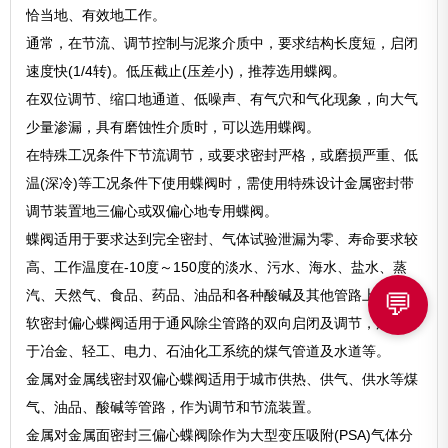
恰当地、有效地工作。
通常，在节流、调节控制与泥浆介质中，要求结构长度短，启闭
速度快(1/4转)。低压截止(压差小)，推荐选用蝶阀。
在双位调节、缩口地通道、低噪声、有气穴和气化现象，向大气
少量渗漏，具有磨蚀性介质时，可以选用蝶阀。
在特殊工况条件下节流调节，或要求密封严格，或磨损严重、低
温(深冷)等工况条件下使用蝶阀时，需使用特殊设计金属密封带
调节装置地三偏心或双偏心地专用蝶阀。
蝶阀适用于要求达到完全密封、气体试验泄漏为零、寿命要求较
高、工作温度在-10度～150度的淡水、污水、海水、盐水、蒸
汽、天然气、食品、药品、油品和各种酸碱及其他管路上。
💬
软密封偏心蝶阀适用于通风除尘管路的双向启闭及调节，广泛用
于冶金、轻工、电力、石油化工系统的煤气管道及水道等。
金属对金属线密封双偏心蝶阀适用于城市供热、供气、供水等煤
气、油品、酸碱等管路，作为调节和节流装置。
金属对金属面密封三偏心蝶阀除作为大型变压吸附(PSA)气体分