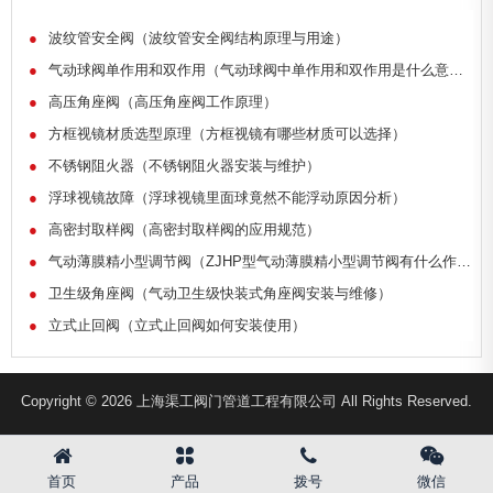
●
波纹管安全阀（波纹管安全阀结构原理与用途）
●
气动球阀单作用和双作用（气动球阀中单作用和双作用是什么意思）
●
高压角座阀（高压角座阀工作原理）
●
方框视镜材质选型原理（方框视镜有哪些材质可以选择）
●
不锈钢阻火器（不锈钢阻火器安装与维护）
●
浮球视镜故障（浮球视镜里面球竟然不能浮动原因分析）
●
高密封取样阀（高密封取样阀的应用规范）
●
气动薄膜精小型调节阀（ZJHP型气动薄膜精小型调节阀有什么作用）
●
卫生级角座阀（气动卫生级快装式角座阀安装与维修）
●
立式止回阀（立式止回阀如何安装使用）
Copyright © 2026 上海渠工阀门管道工程有限公司 All Rights Reserved.
首页
产品
拨号
微信