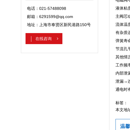
电磁阀
液体粘
电话：021-57488098
主阀芯
邮箱：6291599@qq.com
流体温
地址：上海市奉贤区新民港路150号
有杂质
在线咨询
弹簧寿
节流孔
其他情
工作频
内部泄
泄漏→
通电时
标签：
本文地
温馨