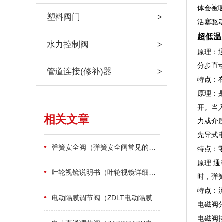
体会被
塑料阀门
活塞驱
超低温
水力控制阀
原理：
分步直
管道连接(修补)器
特点：
原理：
开。当
相关文章
力或介
先导式
•
弹簧安全阀（弹簧安全阀常见的有哪些故障）
特点：
原理:
•
叶轮视镜说明书（叶轮视镜详细说明）
时，弹
特点：
•
电动隔膜调节阀（ZDLT电动隔膜调节阀性能指标）
电磁阀
电磁阀