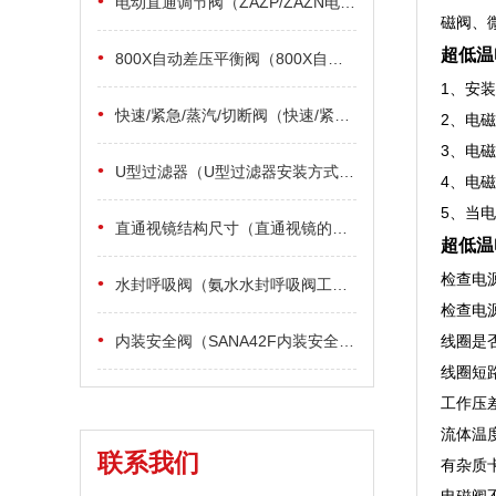
•
电动直通调节阀（ZAZP/ZAZN电动直通调节阀有何特点）
磁阀、
超低温
•
800X自动差压平衡阀（800X自动差压平衡阀的作用特点）
1、安
•
快速/紧急/蒸汽/切断阀（快速/紧急/蒸汽/切断阀会被哪些因素影响）
2、电磁
3、电
•
U型过滤器（U型过滤器安装方式及操作步骤）
4、电
5、当
•
直通视镜结构尺寸（直通视镜的结构尺寸）
超低温
检查电
•
水封呼吸阀（氨水水封呼吸阀工作原理）
检查电
•
内装安全阀（SANA42F内装安全阀的工作原理）
线圈是
线圈短
工作压
流体温
联系我们
有杂质