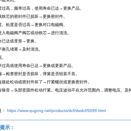
不能关闭。
度过高，频率过高，使用寿命已达→更换产品。
或铁芯的密封件已损坏→更换密封件。
度。粘度是否过高→更换对口电磁阀。
进入电磁阀产阀芯或动铁芯→进行清洗。
命已达或变形→更换。
平衡孔堵塞→及时清洗。
况。
率过高或使用寿命已达→更换或更新产品。
漏→检查密封是否损坏，弹簧是否组装不良。
连接处松动或密封件坏了→拧紧螺丝或更换密封件。
有噪音→头部坚固件松动拧紧。电压波动不在允许范围内，调整电压。及
址：
https://www.qugong.net/products/dcf/dwdcf/5099.html
提示：