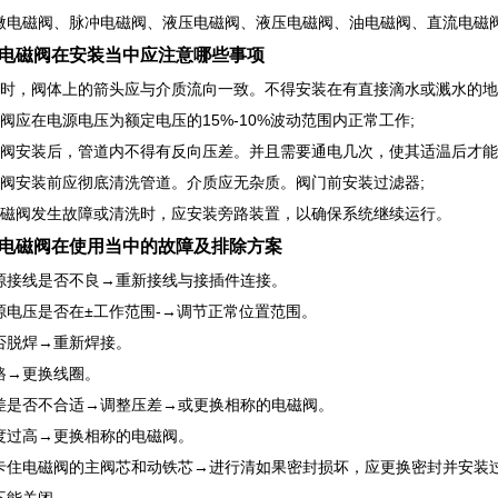
微电磁阀、脉冲电磁阀、液压电磁阀、液压电磁阀、油电磁阀、直流电磁
电磁阀在安装当中应注意哪些事项
装时，阀体上的箭头应与介质流向一致。不得安装在有直接滴水或溅水的地
阀应在电源电压为额定电压的15%-10%波动范围内正常工作;
磁阀安装后，管道内不得有反向压差。并且需要通电几次，使其适温后才能
磁阀安装前应彻底清洗管道。介质应无杂质。阀门前安装过滤器;
电磁阀发生故障或清洗时，应安装旁路装置，以确保系统继续运行。
电磁阀在使用当中的故障及排除方案
源接线是否不良→重新接线与接插件连接。
源电压是否在±工作范围-→调节正常位置范围。
否脱焊→重新焊接。
路→更换线圈。
差是否不合适→调整压差→或更换相称的电磁阀。
度过高→更换相称的电磁阀。
卡住电磁阀的主阀芯和动铁芯→进行清如果密封损坏，应更换密封并安装