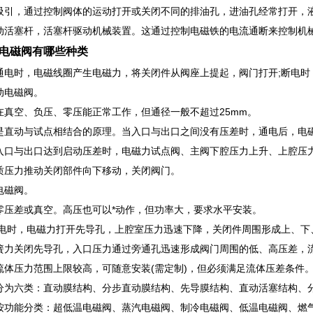
吸引，通过控制阀体的运动打开或关闭不同的排油孔，进油孔经常打开，
动活塞杆，活塞杆驱动机械装置。这通过控制电磁铁的电流通断来控制机
电磁阀有哪些种类
通电时，电磁线圈产生电磁力，将关闭件从阀座上提起，阀门打开;断电时
动电磁阀。
在真空、负压、零压能正常工作，但通径一般不超过25mm。
是直动与试点相结合的原理。当入口与出口之间没有压差时，通电后，电
入口与出口达到启动压差时，电磁力试点阀、主阀下腔压力上升、上腔压力
质压力推动关闭部件向下移动，关闭阀门。
电磁阀。
零压差或真空。高压也可以*动作，但功率大，要求水平安装。
通电时，电磁力打开先导孔，上腔室压力迅速下降，关闭件周围形成上、下
簧力关闭先导孔，入口压力通过旁通孔迅速形成阀门周围的低、高压差，
流体压力范围上限较高，可随意安装(需定制)，但必须满足流体压差条件
分为六类：直动膜结构、分步直动膜结构、先导膜结构、直动活塞结构、
按功能分类：超低温电磁阀、蒸汽电磁阀、制冷电磁阀、低温电磁阀、燃